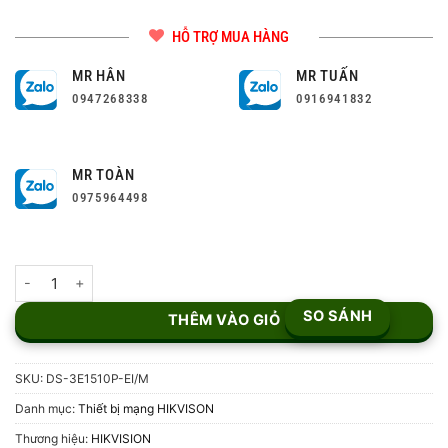
HỖ TRỢ MUA HÀNG
MR HÂN
MR TUẤN
0947268338
0916941832
MR TOÀN
0975964498
Switch mạng thông minh 8 cổng PoE Gigabit HIKVISION DS-3E151
SO SÁNH
THÊM VÀO GIỎ
SKU:
DS-3E1510P-EI/M
Danh mục:
Thiết bị mạng HIKVISON
Thương hiệu:
HIKVISION