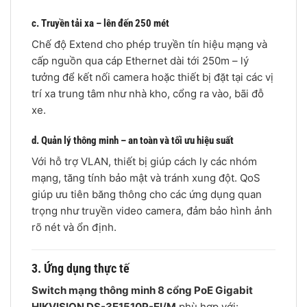
c. Truyền tải xa – lên đến 250 mét
Chế độ Extend cho phép truyền tín hiệu mạng và
cấp nguồn qua cáp Ethernet dài tới 250m – lý
tưởng để kết nối camera hoặc thiết bị đặt tại các vị
trí xa trung tâm như nhà kho, cổng ra vào, bãi đỗ
xe.
d. Quản lý thông minh – an toàn và tối ưu hiệu suất
Với hỗ trợ VLAN, thiết bị giúp cách ly các nhóm
mạng, tăng tính bảo mật và tránh xung đột. QoS
giúp ưu tiên băng thông cho các ứng dụng quan
trọng như truyền video camera, đảm bảo hình ảnh
rõ nét và ổn định.
3. Ứng dụng thực tế
Switch mạng thông minh 8 cổng PoE Gigabit
HIKVISION DS-3E1510P-EI/M
phù hợp với: