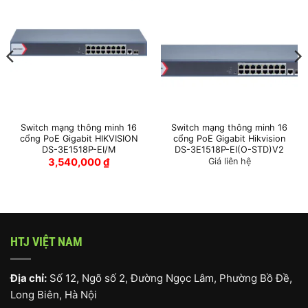
Switch mạng thông minh 16
Switch mạng thông minh 16
cổng PoE Gigabit HIKVISION
cổng PoE Gigabit Hikvision
DS-3E1518P-EI/M
DS-3E1518P-EI(O-STD)V2
3,540,000
₫
Giá liên hệ
HTJ VIỆT NAM
Địa chỉ:
Số 12, Ngõ số 2, Đường Ngọc Lâm, Phường Bồ Đề,
Long Biên, Hà Nội