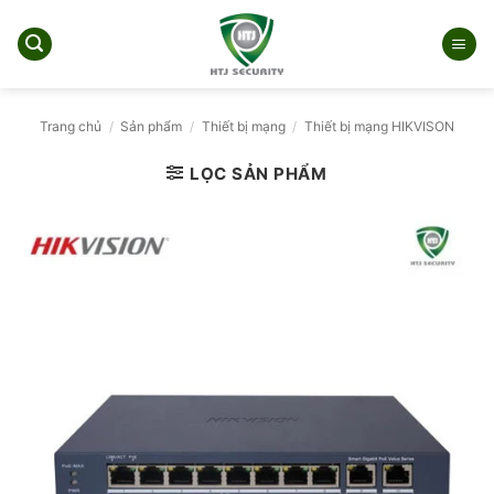
Bỏ
qua
nội
dung
Trang chủ
/
Sản phẩm
/
Thiết bị mạng
/
Thiết bị mạng HIKVISON
LỌC SẢN PHẨM