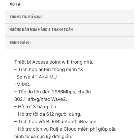
MÔ TẢ
THÔNG TIN BỔ SUNG
HƯỚNG DẪN MUA HÀNG & THANH TOÁN
ĐÁNH GIÁ (0)
Thiết bị Access point wifi trong nhà.
– Tích hợp anten thông minh “X
-Sense 4”, 4×4 MU
-MIMO.
– Tốc độ lên đến 2966Mbps, chuẩn
802.11a/b/g/n/ac Wave2.
– Hỗ trợ 3 băng tần.
– Hỗ trợ tối đa 612 người dùng.
– Tích hợp với BLE/Bluetooth iBeacon
– Hỗ trợ dịch vụ Ruijie Cloud miễn phí giúp cấu
hình tư xa cực kỳ đơn giản.