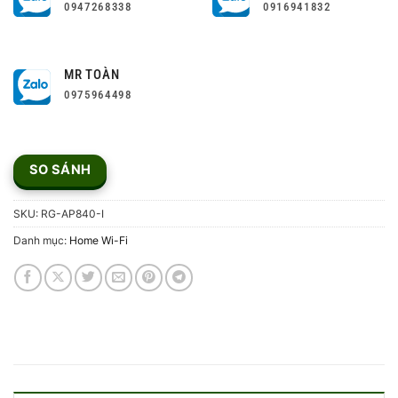
0947268338
0916941832
MR TOÀN
0975964498
SO SÁNH
SKU:
RG-AP840-I
Danh mục:
Home Wi-Fi