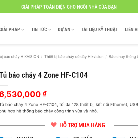
GIẢI PHÁP TOÀN DIỆN CHO NGÔI NHÀ CỦA BẠN
GIẢI PHÁP
TIN TỨC
DỰ ÁN
TÀI LIỆU KỸ THUẬT
LIÊN H
 bị báo cháy HIKVISION
/
Thiết bị báo cháy có dây Hikvision
/
Báo cháy thông 
Tủ báo cháy 4 Zone HF-C104
6,530,000
₫
Tủ báo cháy 4 Zone HF-C104, tối đa 128 thiết bị, kết nối Ethernet, US
phù hợp hệ thống báo cháy công trình vừa và nhỏ.
HỖ TRỢ MUA HÀNG