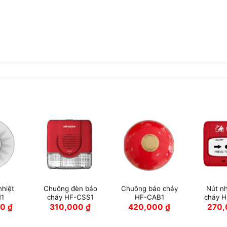
nhiệt
Chuông đèn báo
Chuông báo cháy
Nút n
1
cháy HF-CSS1
HF-CAB1
cháy 
00
₫
310,000
₫
420,000
₫
270