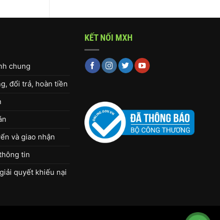
KẾT NỐI MXH
ịnh chung
, đổi trả, hoàn tiền
h
án
ển và giao nhận
thông tin
giải quyết khiếu nại