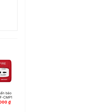
hấn báo
HF-CMP1
,000
₫