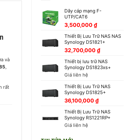
Dây cáp mạng F-
UTP/CAT6
3,500,000
₫
an
Thiết Bị Lưu Trữ NAS NAS
Synology DS1821+
32,700,000
₫
ừa và
Thiết bị lưu trữ NAS
485
,
Synology DS1823xs+
Giá liên hệ
Thiết Bị Lưu Trữ NAS
n rất
Synology DS1825+
36,100,000
₫
Thiết Bị Lưu Trữ NAS
Synology RS1221RP+
Giá liên hệ