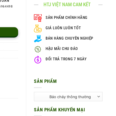
TOÀN
HTJ VIỆT NAM CAM KẾT
5964498
SẢN PHẨM CHÍNH HÃNG
GIÁ LUÔN LUÔN TỐT
BÁN HÀNG CHUYÊN NGHIỆP
HẬU MÃI CHU ĐÁO
ĐỔI TRẢ TRONG 7 NGÀY
SẢN PHẨM
SẢN PHẨM KHUYẾN MẠI