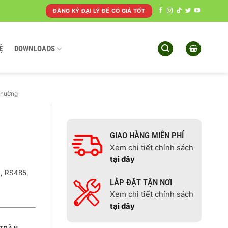
ĐĂNG KÝ ĐẠI LÝ ĐỂ CÓ GIÁ TỐT
Ệ
DOWNLOADS
thường
GIAO HÀNG MIỄN PHÍ
Xem chi tiết chính sách
tại đây
B, RS485,
LẮP ĐẶT TẬN NƠI
Xem chi tiết chính sách
tại đây