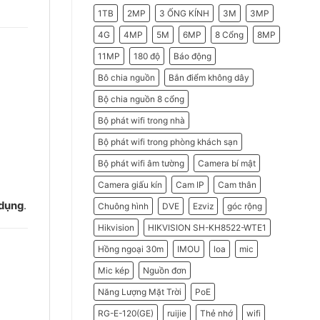
2026
Do
1TB
2MP
3 ỐNG KÍNH
3M
3MP
Doanh
Nghiệp
Nên
4G
4MP
5M
6MP
8 Cổng
8MP
Chọn
Máy
11MP
180 độ
Báo động
Chấm
Công
Hikvision
Bô chia nguồn
Bắn điểm không dây
Bộ chia nguồn 8 cổng
Bộ phát wifi trong nhà
Bộ phát wifi trong phòng khách sạn
Bộ phát wifi âm tường
Camera bí mật
Camera giấu kín
Cam IP
Cam thân
 dụng
.
Chuông hình
DVE
Ezviz
góc rộng
Hikvision
HIKVISION SH-KH8522-WTE1
Hồng ngoại 30m
IMOU
loa
mic
Mic kép
Nguồn đơn
Năng Lượng Mặt Trời
PoE
RG-E-120(GE)
ruijie
Thẻ nhớ
wifi