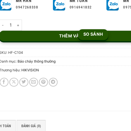
MR HÂN
MR TUẤN
MR 
0947268338
0916941832
097
Tủ báo cháy 4 Zone HF-C104 số lượng
SO SÁNH
THÊM VÀO GIỎ
SKU:
HF-C104
Danh mục:
Báo cháy thông thường
Thương hiệu:
HIKVISION
H TOÁN
ĐÁNH GIÁ (0)