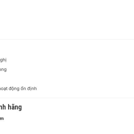
ghị
òng
hoạt động ổn định
nh hãng
am