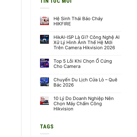
TIN TỨC MỚI
Hệ Sinh Thái Báo Cháy
HIKFIRE
Không
có
HikAI-ISP Là Gì? Công Nghệ AI
bình
luận
Xử Lý Hình Ảnh Thế Hệ Mới
ở
Trên Camera Hikvision 2026
Hệ
Sinh
Không
Thái
có
Báo
Top 5 Lỗi Khi Chọn Ổ Cứng
bình
Cháy
luận
Cho Camera
HIKFIRE
ở
HikAI-
Không
ISP
có
Là
Chuyến Du Lịch Cửa Lò – Quê
bình
Gì?
luận
Bác 2026
Công
ở
Nghệ
Top
Không
AI
5
có
Xử
Lỗi
10 Lý Do Doanh Nghiệp Nên
bình
Lý
Khi
luận
Chọn Máy Chấm Công
Hình
Chọn
ở
Hikvision
Ảnh
Ổ
Chuyến
Thế
Cứng
Du
Không
Hệ
Cho
Lịch
có
Mới
Camera
Cửa
bình
Trên
Lò
TAGS
luận
Camera
–
ở
Hikvision
Quê
10
2026
Bác
Lý