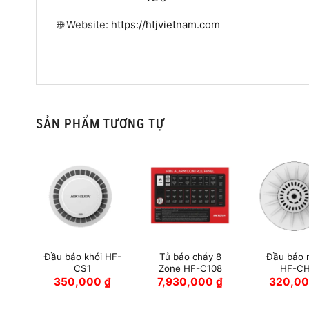
🌐 Website:
https://htjvietnam.com
SẢN PHẨM TƯƠNG TỰ
Đầu báo khói HF-
Tủ báo cháy 8
Đầu báo 
CS1
Zone HF-C108
HF-CH
350,000
₫
7,930,000
₫
320,0