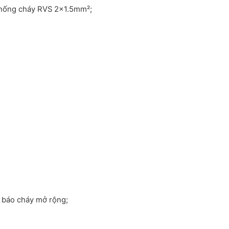
chống cháy RVS 2×1.5mm²;
g báo cháy mở rộng;