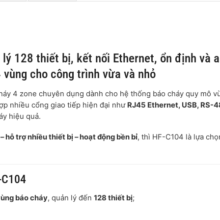
 128 thiết bị, kết nối Ethernet, ổn định và 
 vùng cho công trình vừa và nhỏ
 cháy 4 zone chuyên dụng dành cho hệ thống báo cháy quy mô v
hợp nhiều cổng giao tiếp hiện đại như
RJ45 Ethernet, USB, RS-
áy hiệu quả.
 – hỗ trợ nhiều thiết bị – hoạt động bền bỉ
, thì HF-C104 là lựa chọ
F-C104
vùng báo cháy
, quản lý đến
128 thiết bị
;