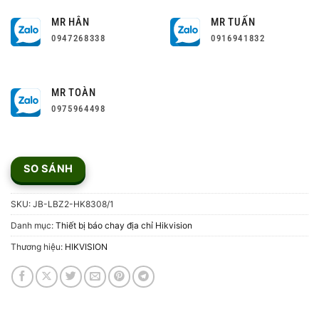
MR HÂN
MR TUẤN
0947268338
0916941832
MR TOÀN
0975964498
SO SÁNH
SKU:
JB-LBZ2-HK8308/1
Danh mục:
Thiết bị báo chay địa chỉ Hikvision
Thương hiệu:
HIKVISION