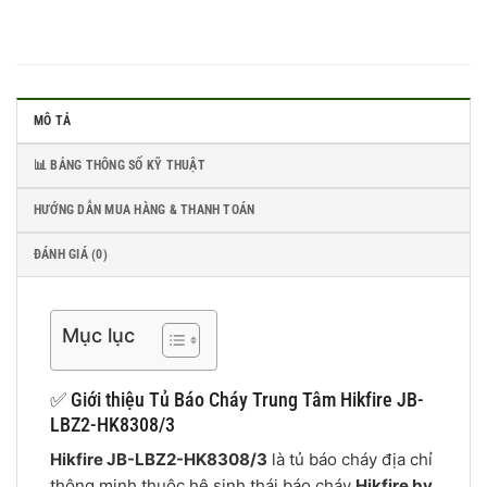
MÔ TẢ
📊 BẢNG THÔNG SỐ KỸ THUẬT
HƯỚNG DẪN MUA HÀNG & THANH TOÁN
ĐÁNH GIÁ (0)
Mục lục
✅ Giới thiệu Tủ Báo Cháy Trung Tâm Hikfire JB-
LBZ2-HK8308/3
Hikfire JB-LBZ2-HK8308/3
là tủ báo cháy địa chỉ
thông minh thuộc hệ sinh thái báo cháy
Hikfire by