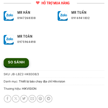
HỖ TRỢ MUA HÀNG
MR HÂN
MR TUẤN
0947268338
0916941832
MR TOÀN
0975964498
SO SÁNH
SKU:
JB-LBZ2-HK8308/3
Danh mục:
Thiết bị báo chay địa chỉ Hikvision
Thương hiệu:
HIKVISION