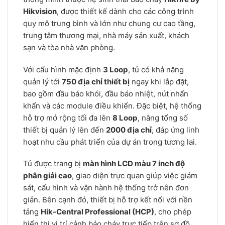
Hikvision
, được thiết kế dành cho các công trình
quy mô trung bình và lớn như chung cư cao tầng,
trung tâm thương mại, nhà máy sản xuất, khách
sạn và tòa nhà văn phòng.
Với cấu hình mặc định
3 Loop
, tủ có khả năng
quản lý tới
750 địa chỉ thiết bị
ngay khi lắp đặt,
bao gồm đầu báo khói, đầu báo nhiệt, nút nhấn
khẩn và các module điều khiển. Đặc biệt, hệ thống
hỗ trợ mở rộng tối đa lên
8 Loop
, nâng tổng số
thiết bị quản lý lên đến
2000 địa chỉ
, đáp ứng linh
hoạt nhu cầu phát triển của dự án trong tương lai.
Tủ được trang bị
màn hình LCD màu 7 inch độ
phân giải cao
, giao diện trực quan giúp việc giám
sát, cấu hình và vận hành hệ thống trở nên đơn
giản. Bên cạnh đó, thiết bị hỗ trợ kết nối với nền
tảng
Hik-Central Professional (HCP)
, cho phép
hiển thị vị trí cảnh báo cháy trực tiếp trên sơ đồ