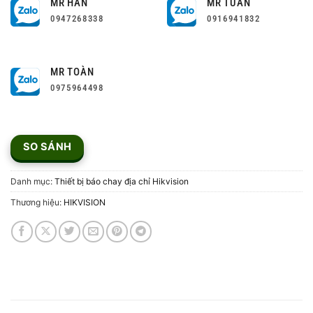
MR HÂN
MR TUẤN
0947268338
0916941832
MR TOÀN
0975964498
SO SÁNH
Danh mục:
Thiết bị báo chay địa chỉ Hikvision
Thương hiệu:
HIKVISION