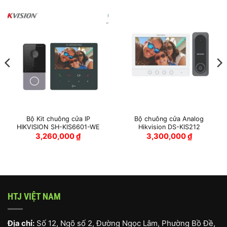
Bộ Kit chuông cửa IP
Bộ chuông cửa Analog
HIKVISION SH-KIS6601-WE
Hikvision DS-KIS212
3,260,000
₫
3,300,000
₫
0,000 ₫.
HTJ VIỆT NAM
Địa chỉ:
Số 12, Ngõ số 2, Đường Ngọc Lâm, Phường Bồ Đề,