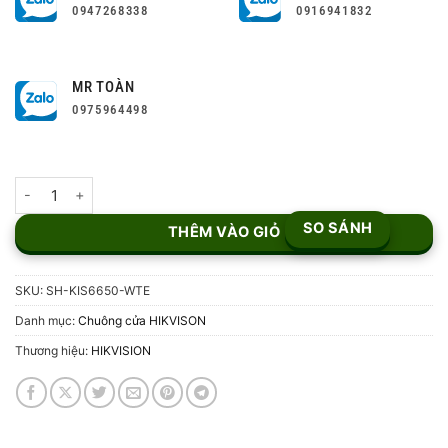
0947268338
0916941832
MR TOÀN
0975964498
Bộ chuông cửa IP Hikvision SH-KIS6650-WTE số lượng
SO SÁNH
THÊM VÀO GIỎ
SKU:
SH-KIS6650-WTE
Danh mục:
Chuông cửa HIKVISON
Thương hiệu:
HIKVISION