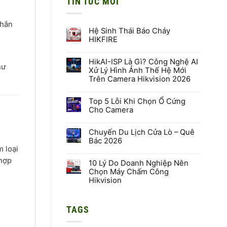
TIN TỨC MỚI
chắn
Hệ Sinh Thái Báo Cháy
HIKFIRE
Không
có
HikAI-ISP Là Gì? Công Nghệ AI
bình
hư
luận
Xử Lý Hình Ảnh Thế Hệ Mới
ở
Trên Camera Hikvision 2026
Hệ
Sinh
Không
Thái
có
Báo
Top 5 Lỗi Khi Chọn Ổ Cứng
bình
Cháy
luận
Cho Camera
HIKFIRE
ở
HikAI-
Không
ISP
có
Là
Chuyến Du Lịch Cửa Lò – Quê
bình
Gì?
luận
Bác 2026
Công
ở
m loại
Nghệ
Top
Không
AI
5
có
 hợp
Xử
Lỗi
10 Lý Do Doanh Nghiệp Nên
bình
Lý
Khi
luận
Chọn Máy Chấm Công
Hình
Chọn
ở
Hikvision
Ảnh
Ổ
Chuyến
Thế
Cứng
Du
Không
Hệ
Cho
Lịch
có
Mới
Camera
Cửa
bình
Trên
Lò
TAGS
luận
Camera
–
ở
Hikvision
Quê
10
2026
Bác
Lý