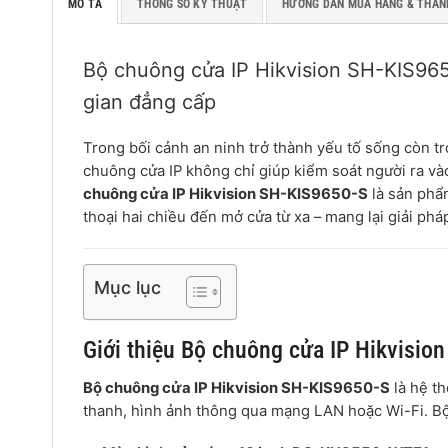
MÔ TẢ
THÔNG SỐ KỸ THUẬT
HƯỚNG DẪN MUA HÀNG & THAN
Bộ chuông cửa IP Hikvision SH-KIS96
gian đẳng cấp
Trong bối cảnh an ninh trở thành yếu tố sống còn tr
chuông cửa IP không chỉ giúp kiểm soát người ra và
chuông cửa IP Hikvision SH-KIS9650-S
là sản phẩm
thoại hai chiều đến mở cửa từ xa – mang lại giải phá
Mục lục
Giới thiệu Bộ chuông cửa IP Hikvisio
Bộ chuông cửa IP Hikvision SH-KIS9650-S
là hệ t
thanh, hình ảnh thông qua mạng LAN hoặc Wi-Fi. Bộ