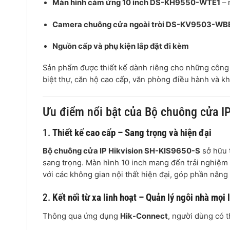
Màn hình cảm ứng 10 inch DS-KH9550-WTE1
– 
Camera chuông cửa ngoài trời DS-KV9503-WB
Nguồn cấp và phụ kiện lắp đặt đi kèm
Sản phẩm được thiết kế dành riêng cho những công 
biệt thự, căn hộ cao cấp, văn phòng điều hành và k
Ưu điểm nổi bật của Bộ chuông cửa I
1.
Thiết kế cao cấp – Sang trọng và hiện đại
Bộ chuông cửa IP Hikvision SH-KIS9650-S
sở hữu t
sang trọng. Màn hình 10 inch mang đến trải nghiệm 
với các không gian nội thất hiện đại, góp phần nâng 
2.
Kết nối từ xa linh hoạt – Quản lý ngôi nhà mọi 
Thông qua ứng dụng
Hik-Connect
, người dùng có t