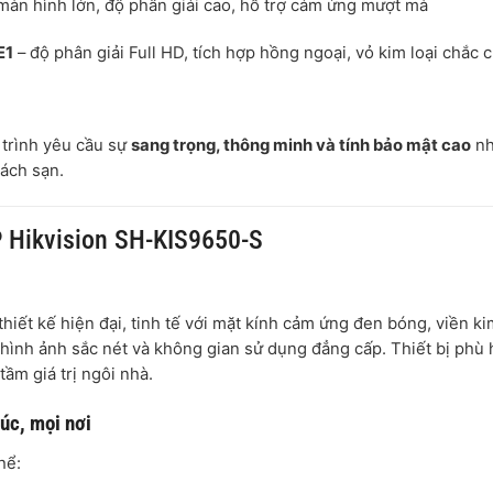
màn hình lớn, độ phân giải cao, hỗ trợ cảm ứng mượt mà
E1
– độ phân giải Full HD, tích hợp hồng ngoại, vỏ kim loại chắc 
trình yêu cầu sự
sang trọng, thông minh và tính bảo mật cao
n
hách sạn.
P Hikvision SH-KIS9650-S
hiết kế hiện đại, tinh tế với mặt kính cảm ứng đen bóng, viền ki
hình ảnh sắc nét và không gian sử dụng đẳng cấp. Thiết bị phù
tầm giá trị ngôi nhà.
lúc, mọi nơi
hể: