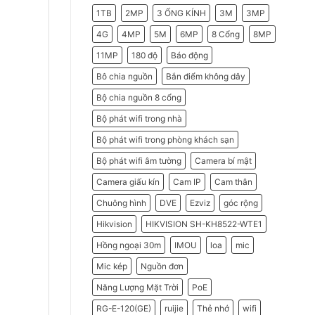
2026
Do
1TB
2MP
3 ỐNG KÍNH
3M
3MP
Doanh
Nghiệp
Nên
4G
4MP
5M
6MP
8 Cổng
8MP
Chọn
Máy
11MP
180 độ
Báo động
Chấm
Công
Hikvision
Bô chia nguồn
Bắn điểm không dây
Bộ chia nguồn 8 cổng
Bộ phát wifi trong nhà
Bộ phát wifi trong phòng khách sạn
Bộ phát wifi âm tường
Camera bí mật
Camera giấu kín
Cam IP
Cam thân
Chuông hình
DVE
Ezviz
góc rộng
Hikvision
HIKVISION SH-KH8522-WTE1
Hồng ngoại 30m
IMOU
loa
mic
Mic kép
Nguồn đơn
Năng Lượng Mặt Trời
PoE
RG-E-120(GE)
ruijie
Thẻ nhớ
wifi