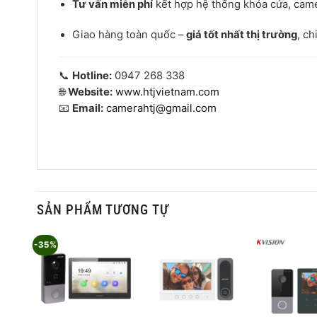
Tư vấn miễn phí
kết hợp hệ thống khóa cửa, cam
Giao hàng toàn quốc –
giá tốt nhất thị trường
, ch
📞
Hotline:
0947 268 338
🌐
Website:
www.htjvietnam.com
📧
Email:
camerahtj@gmail.com
SẢN PHẨM TƯƠNG TỰ
-35%