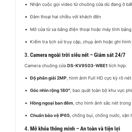
Nhận cuộc gọi video từ chuông cửa dù đang ở bấ
Đàm thoại hai chiều với khách đến
Mở cửa từ xa bằng điện thoại hoặc máy tính bảng
Kiểm tra lịch sử truy cập, chụp ảnh hoặc ghi hình 
3.
Camera ngoài trời siêu nét – Giám sát 24/7
Camera chuông cửa
DS-KV9503-WBE1
tích hợp:
Độ phân giải 2MP
, hình ảnh Full HD cực kỳ rõ nét
Góc nhìn rộng 180°
, bao quát toàn bộ khu vực ph
Hồng ngoại ban đêm
, cho hình ảnh sắc nét trong
Chuẩn bảo vệ IP65
, chống bụi, chống nước, vận 
4.
Mở khóa thông minh – An toàn và tiện lợi