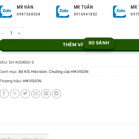
MR HÂN
MR TUẤN
MR 
0947268338
0916941832
097
Bộ chuông cửa IP Hikvision SH-KIS9650-S số lượng
SO SÁNH
THÊM VÀO GIỎ
SKU:
SH-KIS9650-S
Danh mục:
Bộ KIS Hikvision
,
Chuông cửa HIKVISON
Thương hiệu:
HIKVISION