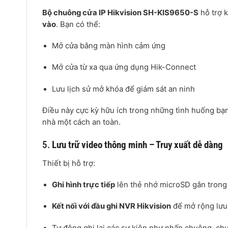
Bộ chuông cửa IP Hikvision SH-KIS9650-S
hỗ trợ k
vào
. Bạn có thể:
Mở cửa bằng màn hình cảm ứng
Mở cửa từ xa qua ứng dụng Hik-Connect
Lưu lịch sử mở khóa để giám sát an ninh
Điều này cực kỳ hữu ích trong những tình huống bạ
nhà một cách an toàn.
5.
Lưu trữ video thông minh – Truy xuất dễ dàng
Thiết bị hỗ trợ:
Ghi hình trực tiếp
lên thẻ nhớ microSD gắn trong
Kết nối với đầu ghi NVR Hikvision
để mở rộng lưu
Tự động ghi lại các sự kiện như nhấn chuông, c