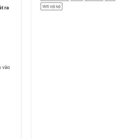
Wifi nội bộ
t ra
n vào