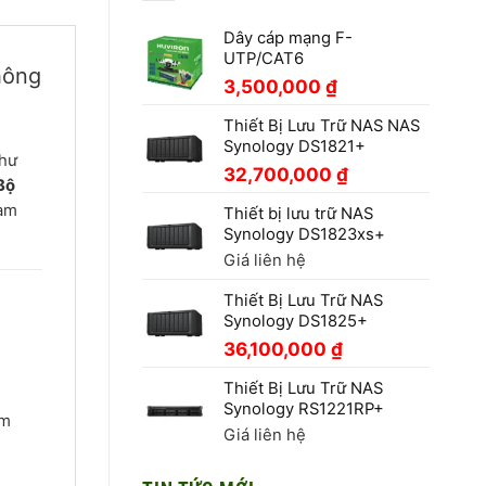
Dây cáp mạng F-
UTP/CAT6
hông
3,500,000
₫
Thiết Bị Lưu Trữ NAS NAS
Synology DS1821+
như
32,700,000
₫
Bộ
đàm
Thiết bị lưu trữ NAS
Synology DS1823xs+
Giá liên hệ
Thiết Bị Lưu Trữ NAS
Synology DS1825+
36,100,000
₫
Thiết Bị Lưu Trữ NAS
Synology RS1221RP+
âm
Giá liên hệ