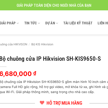
GIẢI PHÁP TOÀN DIỆN CHO NGÔI NHÀ CỦA BẠN
GIẢI PHÁP
TIN TỨC
DỰ ÁN
TÀI LIỆU KỸ THUẬT
LIÊN H
uông cửa HIKVISON
/
Bộ KIS Hikvision
Bộ chuông cửa IP Hikvision SH-KIS9650-S
6,680,000
₫
Bộ chuông cửa IP Hikvision SH-KIS9650-S gồm màn hình 10 inch cảm 
camera Full HD góc rộng, hỗ trợ gọi video, mở khóa từ xa, ghi hình và 
qua Wi-Fi. Giải pháp thông minh, sang trọng cho nhà cao cấp.
HỖ TRỢ MUA HÀNG