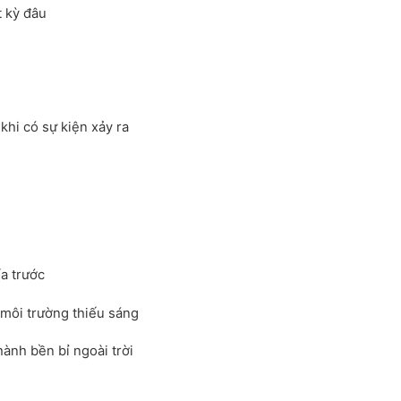
t kỳ đâu
khi có sự kiện xảy ra
ía trước
 môi trường thiếu sáng
hành bền bỉ ngoài trời