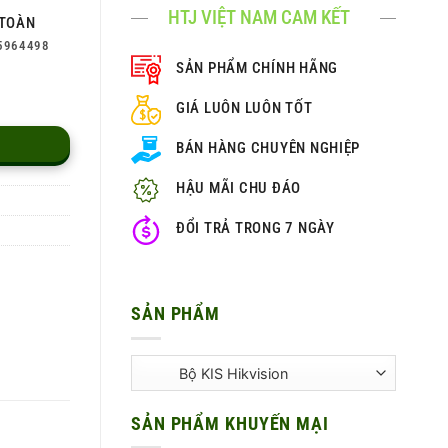
HTJ VIỆT NAM CAM KẾT
TOÀN
5964498
SẢN PHẨM CHÍNH HÃNG
GIÁ LUÔN LUÔN TỐT
BÁN HÀNG CHUYÊN NGHIỆP
HẬU MÃI CHU ĐÁO
ĐỔI TRẢ TRONG 7 NGÀY
SẢN PHẨM
SẢN PHẨM KHUYẾN MẠI