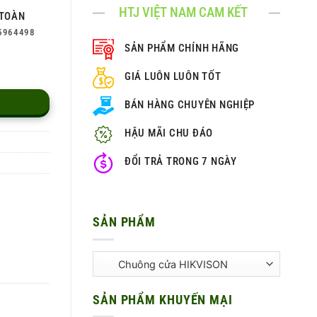
HTJ VIỆT NAM CAM KẾT
TOÀN
5964498
SẢN PHẨM CHÍNH HÃNG
GIÁ LUÔN LUÔN TỐT
BÁN HÀNG CHUYÊN NGHIỆP
HẬU MÃI CHU ĐÁO
ĐỔI TRẢ TRONG 7 NGÀY
SẢN PHẨM
SẢN PHẨM KHUYẾN MẠI