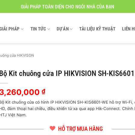
GIẢI PHÁP TOÀN DIỆN CHO NGÔI NHÀ CỦA BẠN
GIẢI PHÁP
TIN TỨC
DỰ ÁN
TÀI LIỆU KỸ THUẬT
LIÊN H
uông cửa HIKVISON
Bộ Kit chuông cửa IP HIKVISION SH-KIS660
3,260,000
₫
Bộ Kit chuông cửa có hình IP HIKVISION SH-KIS6601-WE hỗ trợ Wi-Fi,
HD, đàm thoại hai chiều, điều khiển từ xa qua app Hik-Connect. Chính 
HTJ Việt Nam.
HỖ TRỢ MUA HÀNG