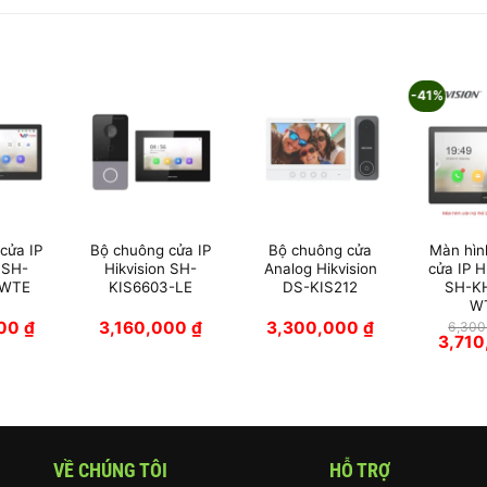
-41%
cửa IP
Bộ chuông cửa IP
Bộ chuông cửa
Màn hìn
 SH-
Hikvision SH-
Analog Hikvision
cửa IP 
-WTE
KIS6603-LE
DS-KIS212
SH-K
W
000
₫
3,160,000
₫
3,300,000
₫
6,30
Giá
3,71
gốc
là:
6,300,
VỀ CHÚNG TÔI
HỖ TRỢ