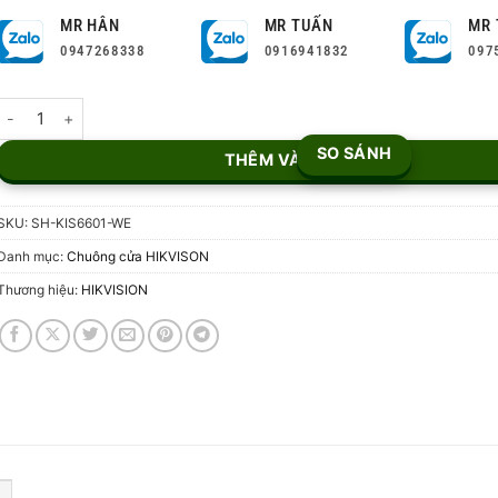
MR HÂN
MR TUẤN
MR 
0947268338
0916941832
097
Bộ Kit chuông cửa IP HIKVISION SH-KIS6601-WE số lượng
SO SÁNH
THÊM VÀO GIỎ
SKU:
SH-KIS6601-WE
Danh mục:
Chuông cửa HIKVISON
Thương hiệu:
HIKVISION