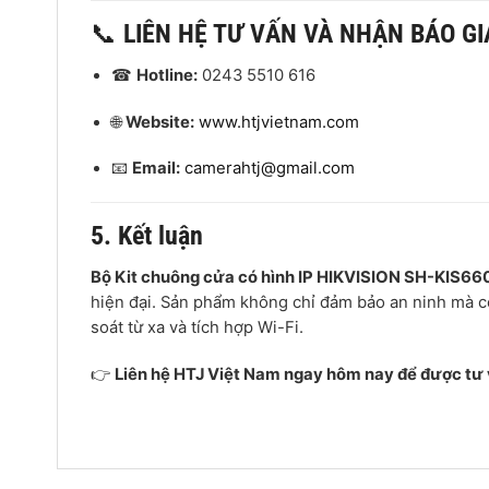
📞
LIÊN HỆ TƯ VẤN VÀ NHẬN BÁO GI
☎
Hotline:
0243 5510 616
🌐
Website:
www.htjvietnam.com
📧
Email:
camerahtj@gmail.com
5. Kết luận
Bộ Kit chuông cửa có hình IP HIKVISION SH-KIS6
hiện đại. Sản phẩm không chỉ đảm bảo an ninh mà cò
soát từ xa và tích hợp Wi-Fi.
👉
Liên hệ HTJ Việt Nam ngay hôm nay để được tư v