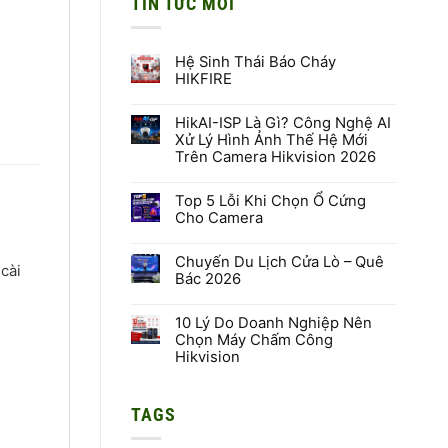
TIN TỨC MỚI
Hệ Sinh Thái Báo Cháy
HIKFIRE
Không
có
HikAI-ISP Là Gì? Công Nghệ AI
bình
luận
Xử Lý Hình Ảnh Thế Hệ Mới
ở
Trên Camera Hikvision 2026
Hệ
Sinh
Không
Thái
có
Báo
Top 5 Lỗi Khi Chọn Ổ Cứng
bình
Cháy
luận
Cho Camera
HIKFIRE
ở
HikAI-
Không
ISP
có
Là
Chuyến Du Lịch Cửa Lò – Quê
bình
 cài
Gì?
luận
Bác 2026
Công
ở
Nghệ
Top
Không
AI
5
có
Xử
Lỗi
10 Lý Do Doanh Nghiệp Nên
bình
Lý
Khi
luận
Chọn Máy Chấm Công
Hình
Chọn
ở
Hikvision
Ảnh
Ổ
Chuyến
Thế
Cứng
Du
Không
Hệ
Cho
Lịch
có
Mới
Camera
Cửa
bình
Trên
Lò
TAGS
luận
Camera
–
ở
Hikvision
Quê
10
2026
Bác
Lý