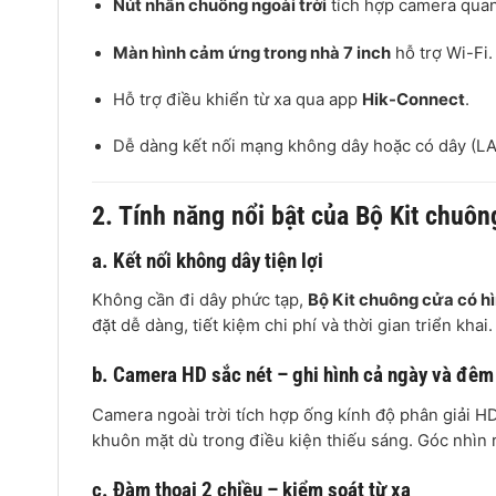
Nút nhấn chuông ngoài trời
tích hợp camera quan
Màn hình cảm ứng trong nhà 7 inch
hỗ trợ Wi-Fi.
Hỗ trợ điều khiển từ xa qua app
Hik-Connect
.
Dễ dàng kết nối mạng không dây hoặc có dây (LAN)
2. Tính năng nổi bật của Bộ Kit chu
a. Kết nối không dây tiện lợi
Không cần đi dây phức tạp,
Bộ Kit chuông cửa có 
đặt dễ dàng, tiết kiệm chi phí và thời gian triển khai
b. Camera HD sắc nét – ghi hình cả ngày và đêm
Camera ngoài trời tích hợp ống kính độ phân giải H
khuôn mặt dù trong điều kiện thiếu sáng. Góc nhìn 
c. Đàm thoại 2 chiều – kiểm soát từ xa