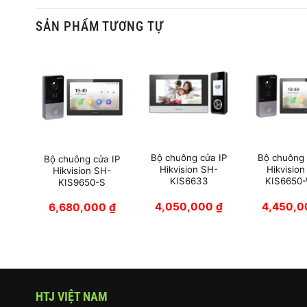
SẢN PHẨM TƯƠNG TỰ
 IP
Bộ chuông cửa IP
Bộ chuông 
Bộ chuông cửa IP
H-
Hikvision SH-
Hikvision
Hikvision SH-
DE
KIS6633
KIS6650
KIS9650-S
0
₫
4,050,000
₫
4,450,
6,680,000
₫
HTJ VIỆT NAM