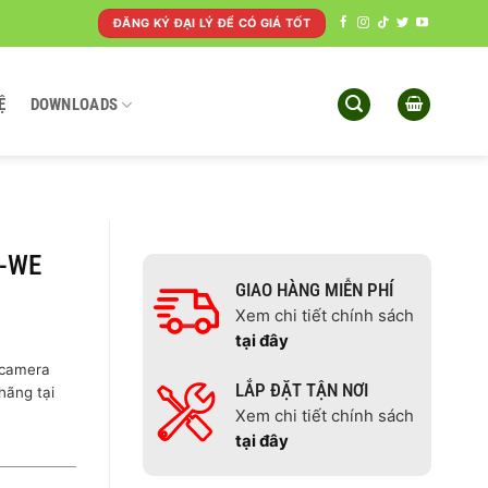
ĐĂNG KÝ ĐẠI LÝ ĐỂ CÓ GIÁ TỐT
Ệ
DOWNLOADS
1-WE
GIAO HÀNG MIỄN PHÍ
Xem chi tiết chính sách
tại đây
 camera
LẮP ĐẶT TẬN NƠI
hãng tại
Xem chi tiết chính sách
tại đây