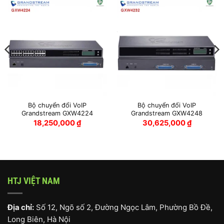
Bộ chuyển đổi VoIP
Bộ chuyển đổi VoIP
Grandstream GXW4224
Grandstream GXW4248
18,250,000
₫
30,625,000
₫
HTJ VIỆT NAM
Địa chỉ:
Số 12, Ngõ số 2, Đường Ngọc Lâm, Phường Bồ Đề,
Long Biên, Hà Nội