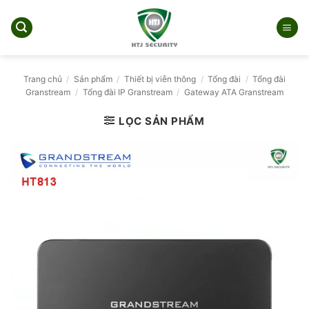
Bỏ
qua
nội
dung
Trang chủ
/
Sản phẩm
/
Thiết bị viễn thông
/
Tổng đài
/
Tổng đài
Granstream
/
Tổng đài IP Granstream
/
Gateway ATA Granstream
LỌC SẢN PHẨM