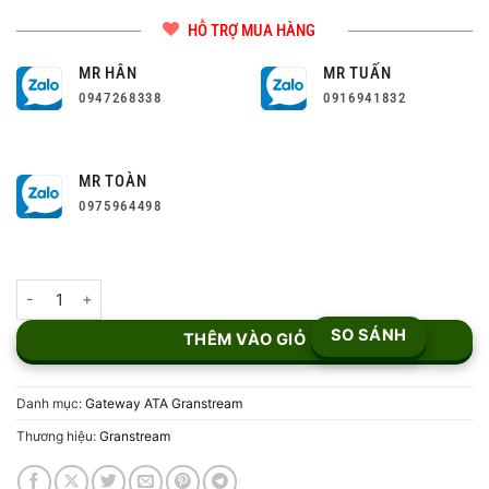
HỖ TRỢ MUA HÀNG
MR HÂN
MR TUẤN
0947268338
0916941832
MR TOÀN
0975964498
Bộ chuyển đổi ATA Grandstream HT813 số lượng
SO SÁNH
THÊM VÀO GIỎ
Danh mục:
Gateway ATA Granstream
Thương hiệu:
Granstream