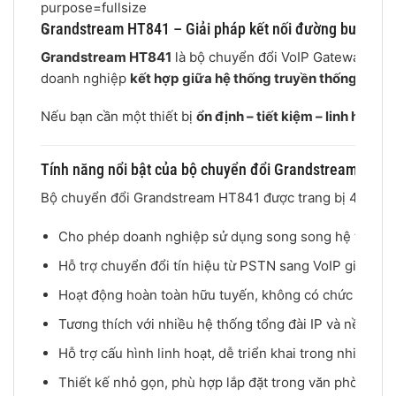
Grandstream HT841 – Giải pháp kết nối đường bưu điện
5
Grandstream HT841
là bộ chuyển đổi VoIP Gateway tíc
doanh nghiệp
kết hợp giữa hệ thống truyền thống và VoI
Nếu bạn cần một thiết bị
ổn định – tiết kiệm – linh hoạt – 
Tính năng nổi bật của bộ chuyển đổi Grandstream HT8
Bộ chuyển đổi Grandstream HT841 được trang bị 4 cổng FX
Cho phép doanh nghiệp sử dụng song song hệ thống đi
Hỗ trợ chuyển đổi tín hiệu từ PSTN sang VoIP giúp tối ư
Hoạt động hoàn toàn hữu tuyến, không có chức năng t
Tương thích với nhiều hệ thống tổng đài IP và nền tảng
Hỗ trợ cấu hình linh hoạt, dễ triển khai trong nhiều mô
Thiết kế nhỏ gọn, phù hợp lắp đặt trong văn phòng hoặ