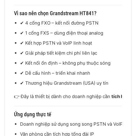
Vì sao nên chọn Grandstream HT841?
✔ 4 cổng FXO – kết nối đường PSTN
✔ 1 cổng FXS – dùng điện thoại analog
✔ Kết hợp PSTN và VoIP linh hoạt
✔ Giải pháp tiết kiệm chi phí liên lạc
✔ Kết nối ổn định – không phụ thuộc sóng
✔ Dễ cấu hình – triển khai nhanh
✔ Thương hiệu Grandstream (USA) uy tín
👉 Đây là thiết bị dành cho doanh nghiệp cần
tích hợp đư
Ứng dụng thực tế
Doanh nghiệp sử dụng song song PSTN và VoIP
Văn phòng cần tích hợp tổng đài IP