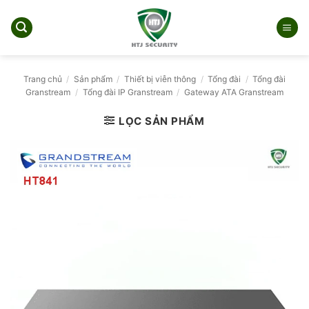
Bỏ
qua
nội
dung
Trang chủ
/
Sản phẩm
/
Thiết bị viễn thông
/
Tổng đài
/
Tổng đài
Granstream
/
Tổng đài IP Granstream
/
Gateway ATA Granstream
LỌC SẢN PHẨM