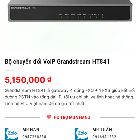
Bộ chuyển đổi VoIP Grandstream HT841
5,150,000
₫
Grandstream HT841 là gateway 4 cổng FXO + 1 FXS giúp kết nối
đường PSTN vào tổng đài IP, tối ưu chi phí và linh hoạt hệ thống.
Liên hệ HTJ Việt nam để có giá tốt nhất.
HỖ TRỢ MUA HÀNG
MR HÂN
MR TUẤN
0947268338
0916941832