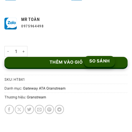
MR TOÀN
0975964498
Bộ chuyển đổi VoIP Grandstream HT841 số lượng
SO SÁNH
THÊM VÀO GIỎ
SKU:
HT841
Danh mục:
Gateway ATA Granstream
Thương hiệu:
Granstream