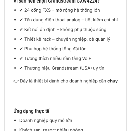
Vì sao nên chọn Grandstream GXW4224?
✔ 24 cổng FXS – mở rộng hệ thống lớn
✔ Tận dụng điện thoại analog – tiết kiệm chi phí
✔ Kết nối ổn định – không phụ thuộc sóng
✔ Thiết kế rack – chuyên nghiệp, dễ quản lý
✔ Phù hợp hệ thống tổng đài lớn
✔ Tương thích nhiều nền tảng VoIP
✔ Thương hiệu Grandstream (USA) uy tín
👉 Đây là thiết bị dành cho doanh nghiệp cần
chuyển đổi
Ứng dụng thực tế
Doanh nghiệp quy mô lớn
Khách sạn, resort nhiều phòng