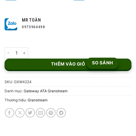
MR TOÀN
0975964498
Bộ chuyển đổi VoIP Grandstream GXW4224 số lượng
SO SÁNH
THÊM VÀO GIỎ
SKU:
GXW4224
Danh mục:
Gateway ATA Granstream
Thương hiệu:
Granstream