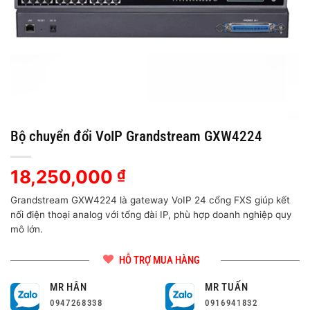
Bộ chuyển đổi VoIP Grandstream GXW4224
18,250,000
₫
Grandstream GXW4224 là gateway VoIP 24 cổng FXS giúp kết
nối điện thoại analog với tổng đài IP, phù hợp doanh nghiệp quy
mô lớn.
HỖ TRỢ MUA HÀNG
MR HÂN
MR TUẤN
0947268338
0916941832