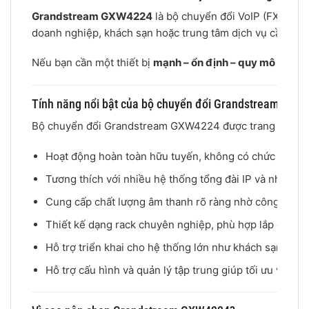
Grandstream GXW4224
là bộ chuyển đổi VoIP (FXS Gat
doanh nghiệp, khách sạn hoặc trung tâm dịch vụ cần
tri
Nếu bạn cần một thiết bị
mạnh – ổn định – quy mô lớn –
Tính năng nổi bật của bộ chuyển đổi Grandstream GXW
Bộ chuyển đổi Grandstream GXW4224 được trang bị 24 cổn
Hoạt động hoàn toàn hữu tuyến, không có chức năng t
Tương thích với nhiều hệ thống tổng đài IP và nhà cun
Cung cấp chất lượng âm thanh rõ ràng nhờ công nghệ xử
Thiết kế dạng rack chuyên nghiệp, phù hợp lắp đặt tr
Hỗ trợ triển khai cho hệ thống lớn như khách sạn, tổng 
Hỗ trợ cấu hình và quản lý tập trung giúp tối ưu vận h