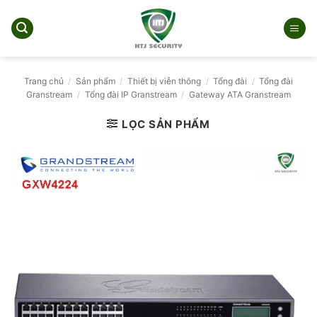
Bỏ
qua
nội
dung
Trang chủ
/
Sản phẩm
/
Thiết bị viễn thông
/
Tổng đài
/
Tổng đài
Granstream
/
Tổng đài IP Granstream
/
Gateway ATA Granstream
LỌC SẢN PHẨM