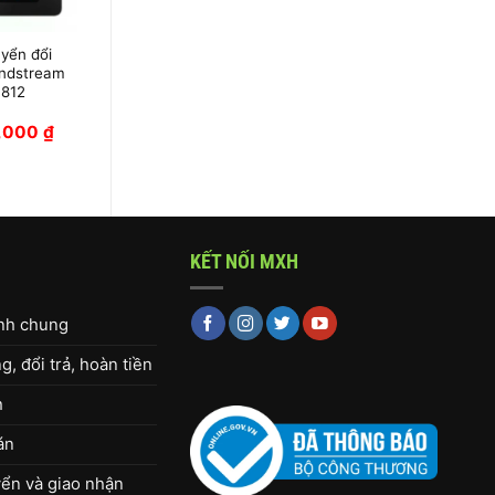
yển đổi
Bộ chuyển đổi
ndstream
VoIP Grandstream
812
GXW4501
0,000
₫
23,125,000
₫
KẾT NỐI MXH
ịnh chung
, đổi trả, hoàn tiền
h
án
ển và giao nhận