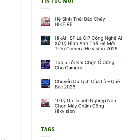
TIN TỨC MỚI
Hệ Sinh Thái Báo Cháy
HIKFIRE
Không
có
HikAI-ISP Là Gì? Công Nghệ AI
bình
luận
Xử Lý Hình Ảnh Thế Hệ Mới
ở
Trên Camera Hikvision 2026
Hệ
Sinh
Không
Thái
có
Báo
Top 5 Lỗi Khi Chọn Ổ Cứng
bình
Cháy
luận
Cho Camera
HIKFIRE
ở
HikAI-
Không
ISP
có
Là
Chuyến Du Lịch Cửa Lò – Quê
bình
Gì?
luận
Bác 2026
Công
ở
Nghệ
Top
Không
AI
5
có
Xử
Lỗi
10 Lý Do Doanh Nghiệp Nên
bình
Lý
Khi
luận
Chọn Máy Chấm Công
Hình
Chọn
ở
Hikvision
Ảnh
Ổ
Chuyến
Thế
Cứng
Du
Không
Hệ
Cho
Lịch
có
Mới
Camera
Cửa
bình
Trên
Lò
TAGS
luận
Camera
–
ở
Hikvision
Quê
10
2026
Bác
Lý