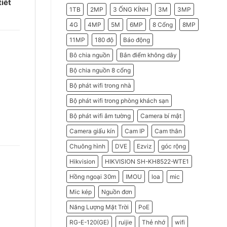
tiết
2026
Do
1TB
2MP
3 ỐNG KÍNH
3M
3MP
Doanh
Nghiệp
Nên
4G
4MP
5M
6MP
8 Cổng
8MP
Chọn
Máy
11MP
180 độ
Báo động
Chấm
Công
Hikvision
Bô chia nguồn
Bắn điểm không dây
Bộ chia nguồn 8 cổng
Bộ phát wifi trong nhà
Bộ phát wifi trong phòng khách sạn
Bộ phát wifi âm tường
Camera bí mật
Camera giấu kín
Cam IP
Cam thân
Chuông hình
DVE
Ezviz
góc rộng
Hikvision
HIKVISION SH-KH8522-WTE1
Hồng ngoại 30m
IMOU
loa
mic
Mic kép
Nguồn đơn
Năng Lượng Mặt Trời
PoE
RG-E-120(GE)
ruijie
Thẻ nhớ
wifi