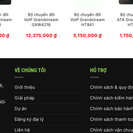
n đổi
Bộ chuyển đổi
Bộ chuyển đổi
Bộ chu
stream
VoIP Grandstream
VoIP Grandstream
ATA Gra
3
GXW4216
HT841
HT
000
₫
12,375,000
₫
5,150,000
₫
1,75
VỀ CHÚNG TÔI
HỖ TRỢ
ề,
Giới thiệu
Chính sách & quy đ
Giải pháp
Chính sách kiểm hàng
Nội
Dự án
Chính sách bảo hàn
Đăng ký đại lý
Chính sách thanh to
Liên hệ
Chính sách vận chuy