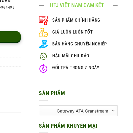
TOÀN
HTJ VIỆT NAM CAM KẾT
5964498
SẢN PHẨM CHÍNH HÃNG
GIÁ LUÔN LUÔN TỐT
BÁN HÀNG CHUYÊN NGHIỆP
HẬU MÃI CHU ĐÁO
ĐỔI TRẢ TRONG 7 NGÀY
SẢN PHẨM
SẢN PHẨM KHUYẾN MẠI