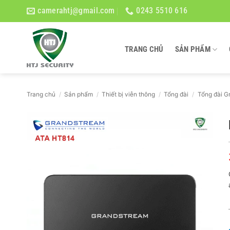
Bỏ
camerahtj@gmail.com
0243 5510 616
qua
nội
dung
TRANG CHỦ
SẢN PHẨM
Trang chủ
/
Sản phẩm
/
Thiết bị viễn thông
/
Tổng đài
/
Tổng đài G