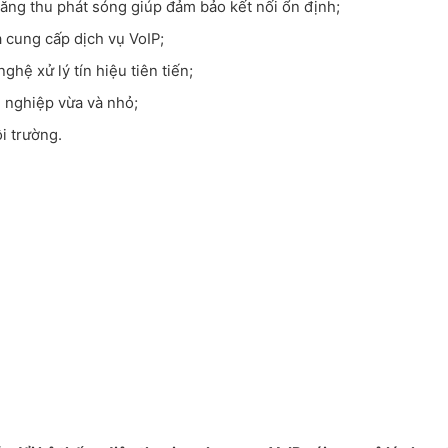
ăng thu phát sóng giúp đảm bảo kết nối ổn định;
à cung cấp dịch vụ VoIP;
hệ xử lý tín hiệu tiên tiến;
h nghiệp vừa và nhỏ;
i trường.