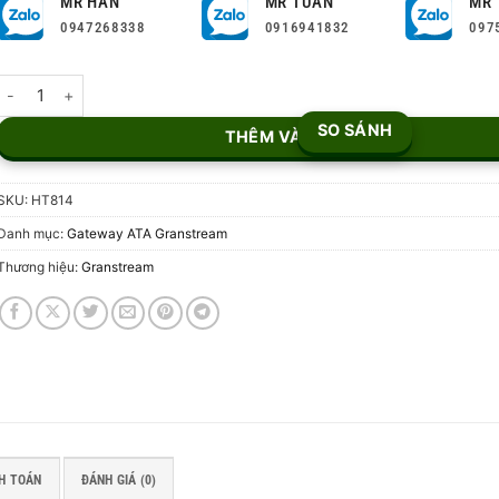
MR HÂN
MR TUẤN
MR 
0947268338
0916941832
097
Bộ chuyển đổi ATA Grandstream HT814 số lượng
SO SÁNH
THÊM VÀO GIỎ
SKU:
HT814
Danh mục:
Gateway ATA Granstream
Thương hiệu:
Granstream
H TOÁN
ĐÁNH GIÁ (0)