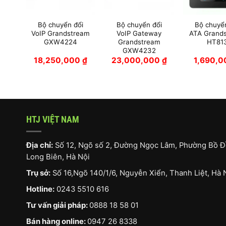
ổi
Bộ chuyển đổi
Bộ chuyển đổi
Bộ chuyể
ream
VoIP Grandstream
VoIP Gateway
ATA Grand
GXW4224
Grandstream
HT81
GXW4232
0
₫
18,250,000
₫
23,000,000
₫
1,690,
HTJ VIỆT NAM
Địa chỉ:
Số 12, Ngõ số 2, Đường Ngọc Lâm, Phường Bồ Đ
Long Biên, Hà Nội
Trụ sở:
Số 16,Ngõ 140/1/6, Nguyễn Xiển, Thanh Liệt, Hà 
Hotline:
0243 5510 616
Tư vấn giải pháp:
0888 18 58 01
Bán hàng online:
0947 26 8338