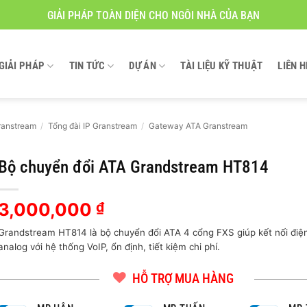
GIẢI PHÁP TOÀN DIỆN CHO NGÔI NHÀ CỦA BẠN
GIẢI PHÁP
TIN TỨC
DỰ ÁN
TÀI LIỆU KỸ THUẬT
LIÊN H
ranstream
/
Tổng đài IP Granstream
/
Gateway ATA Granstream
Bộ chuyển đổi ATA Grandstream HT814
3,000,000
₫
Grandstream HT814 là bộ chuyển đổi ATA 4 cổng FXS giúp kết nối điện
analog với hệ thống VoIP, ổn định, tiết kiệm chi phí.
HỖ TRỢ MUA HÀNG