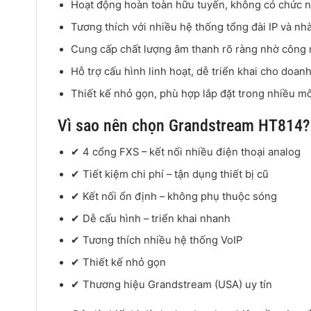
Hoạt động hoàn toàn hữu tuyến, không có chức n
Tương thích với nhiều hệ thống tổng đài IP và nh
Cung cấp chất lượng âm thanh rõ ràng nhờ công ng
Hỗ trợ cấu hình linh hoạt, dễ triển khai cho doan
Thiết kế nhỏ gọn, phù hợp lắp đặt trong nhiều mô
Vì sao nên chọn Grandstream HT814?
✔ 4 cổng FXS – kết nối nhiều điện thoại analog
✔ Tiết kiệm chi phí – tận dụng thiết bị cũ
✔ Kết nối ổn định – không phụ thuộc sóng
✔ Dễ cấu hình – triển khai nhanh
✔ Tương thích nhiều hệ thống VoIP
✔ Thiết kế nhỏ gọn
✔ Thương hiệu Grandstream (USA) uy tín