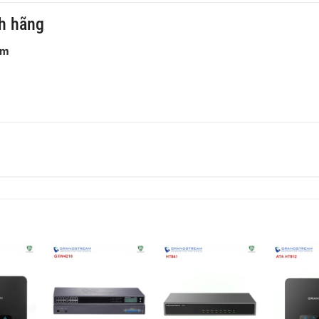
h hãng
am