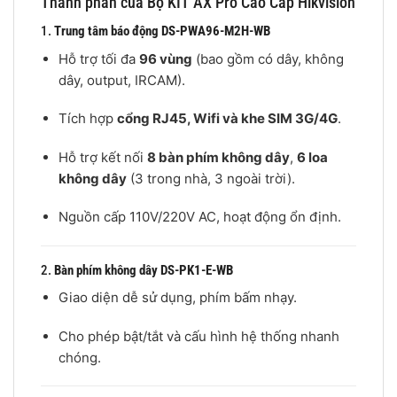
Thành phần của Bộ KIT AX Pro Cao Cấp Hikvision
1.
Trung tâm báo động DS-PWA96-M2H-WB
Hỗ trợ tối đa
96 vùng
(bao gồm có dây, không
dây, output, IRCAM).
Tích hợp
cổng RJ45, Wifi và khe SIM 3G/4G
.
Hỗ trợ kết nối
8 bàn phím không dây
,
6 loa
không dây
(3 trong nhà, 3 ngoài trời).
Nguồn cấp 110V/220V AC, hoạt động ổn định.
2.
Bàn phím không dây DS-PK1-E-WB
Giao diện dễ sử dụng, phím bấm nhạy.
Cho phép bật/tắt và cấu hình hệ thống nhanh
chóng.