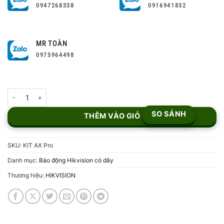
0947268338
0916941832
MR TOÀN
0975964498
Bộ KIT AX Pro Cao Cấp Hikvision số lượng
SO SÁNH
THÊM VÀO GIỎ
SKU:
KIT AX Pro
Danh mục:
Báo động Hikvision có dây
Thương hiệu:
HIKVISION