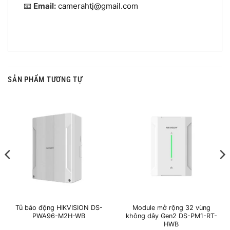
📧
Email:
camerahtj@gmail.com
SẢN PHẨM TƯƠNG TỰ
Tủ báo động HIKVISION DS-
Module mở rộng 32 vùng
PWA96-M2H-WB
không dây Gen2 DS-PM1-RT-
HWB