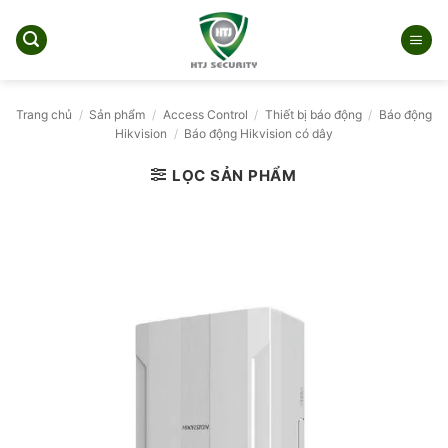
Bỏ
qua
nội
dung
Trang chủ
/
Sản phẩm
/
Access Control
/
Thiết bị báo động
/
Báo động
Hikvision
/
Báo động Hikvision có dây
LỌC SẢN PHẨM