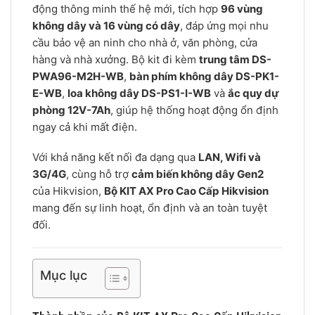
động thông minh thế hệ mới, tích hợp
96 vùng
không dây và 16 vùng có dây
, đáp ứng mọi nhu
cầu bảo vệ an ninh cho nhà ở, văn phòng, cửa
hàng và nhà xưởng. Bộ kit đi kèm
trung tâm DS-
PWA96-M2H-WB
,
bàn phím không dây DS-PK1-
E-WB
,
loa không dây DS-PS1-I-WB
và
ắc quy dự
phòng 12V-7Ah
, giúp hệ thống hoạt động ổn định
ngay cả khi mất điện.
Với khả năng kết nối đa dạng qua
LAN, Wifi và
3G/4G
, cùng hỗ trợ
cảm biến không dây Gen2
của Hikvision,
Bộ KIT AX Pro Cao Cấp Hikvision
mang đến sự linh hoạt, ổn định và an toàn tuyệt
đối.
Mục lục