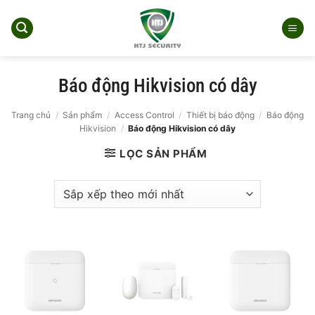
Bỏ
qua
nội
dung
Báo động Hikvision có dây
Trang chủ
/
Sản phẩm
/
Access Control
/
Thiết bị báo động
/
Báo động
Hikvision
/
Báo động Hikvision có dây
LỌC SẢN PHẨM