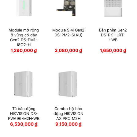
Module mở rộng
Module SIM Gen2
Bàn phím Gen2
8 vùng có dây
DS-PM2-S(AU)
DS-PK1-LRT-
Gen2 DS-PM1-
HWB
I8O2-H
1,290,000
₫
2,080,000
₫
1,650,000
₫
Tủ báo động
Combo bộ báo
HIKVISION DS-
động HIKVISION
PWA96-M2H-WB
AX PRO M2H
6,530,000
₫
9,150,000
₫