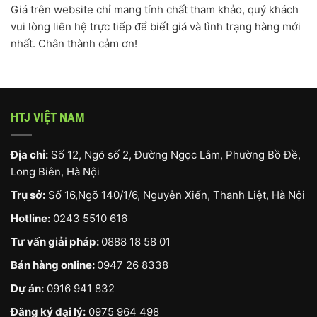
Giá trên website chỉ mang tính chất tham khảo, quý khách
vui lòng liên hệ trực tiếp để biết giá và tình trạng hàng mới
nhất. Chân thành cảm ơn!
HTJ VIỆT NAM
Địa chỉ:
Số 12, Ngõ số 2, Đường Ngọc Lâm, Phường Bồ Đề,
Long Biên, Hà Nội
Trụ sở:
Số 16,Ngõ 140/1/6, Nguyễn Xiển, Thanh Liệt, Hà Nội
Hotline:
0243 5510 616
Tư vấn giải pháp:
0888 18 58 01
Bán hàng online:
0947 26 8338
Dự án:
0916 941 832
Đăng ký đại lý:
0975 964 498