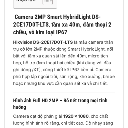
Camera 2MP Smart HybridLight DS-
2CE17D0T-LTS, tầm xa 40m, đàm thoại 2
chiều, vỏ kim loại IP67
Hikvision DS-2CE17D0T-LTS
là mẫu camera thân
trụ cỡ lớn 2MP thuộc dòng Smart HybridLight, nổi
bật với tầm xa quan sát lên đến 40m, micro tích
hợp, hỗ trợ đàm thoại hai chiều (khi dùng với đầu
ghi dòng /XT), cùng thiết kế IP67 bền bỉ. Camera
phù hợp lắp ngoài trời, sân rộng, kho xưởng, bãi xe
hoặc những khu vực cần quan sát xa và chi tiết.
Hình ảnh Full HD 2MP – Rõ nét trong mọi tình
huống
Camera đạt độ phân giải
1920 × 1080
, cho chất
lượng hình ảnh rõ ràng, chi tiết cao. Độ nhạy sáng