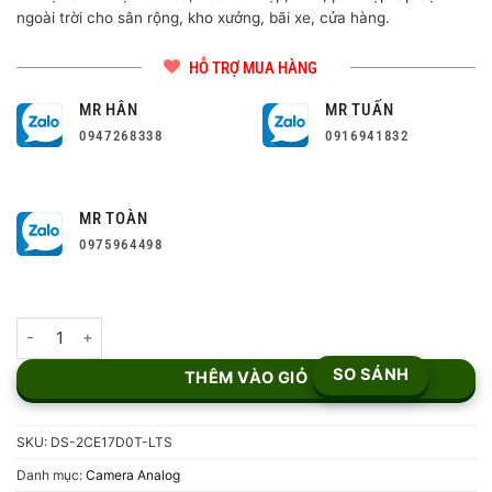
ngoài trời cho sân rộng, kho xưởng, bãi xe, cửa hàng.
HỖ TRỢ MUA HÀNG
MR HÂN
MR TUẤN
0947268338
0916941832
MR TOÀN
0975964498
Camera 2MP Smart HybridLight DS-2CE17D0T-LTS số lượng
SO SÁNH
THÊM VÀO GIỎ
SKU:
DS-2CE17D0T-LTS
Danh mục:
Camera Analog