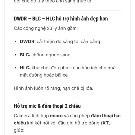
đổi chế độ tùy theo ánh sáng thực tế.
DWDR – BLC – HLC hỗ trợ hình ảnh đẹp hơn
Các công nghệ xử lý ảnh gồm:
DWDR:
cải thiện độ sáng tối cân bằng
BLC:
chống ngược sáng
HLC:
khử chói đèn pha – cực hữu ích cho nhà
mặt đường hoặc bãi xe
Hình ảnh luôn rõ ràng, hạn chế bị lóa.
Hỗ trợ mic & đàm thoại 2 chiều
Camera tích hợp
micro
và cho phép
đàm thoại hai
chiều
khi kết nối với đầu ghi hỗ trợ dòng
/XT
,
giúp: