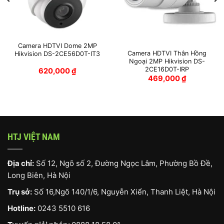
Camera HDTVI Dome 2MP
Camera HDTVI Thân Hồng
Hikvision DS-2CE56D0T-IT3
Ngoại 2MP Hikvision DS-
2CE16D0T-IRP
620,000
₫
469,000
₫
HTJ VIỆT NAM
Địa chỉ:
Số 12, Ngõ số 2, Đường Ngọc Lâm, Phường Bồ Đề,
Long Biên, Hà Nội
Trụ sở:
Số 16,Ngõ 140/1/6, Nguyễn Xiển, Thanh Liệt, Hà Nội
Hotline:
0243 5510 616