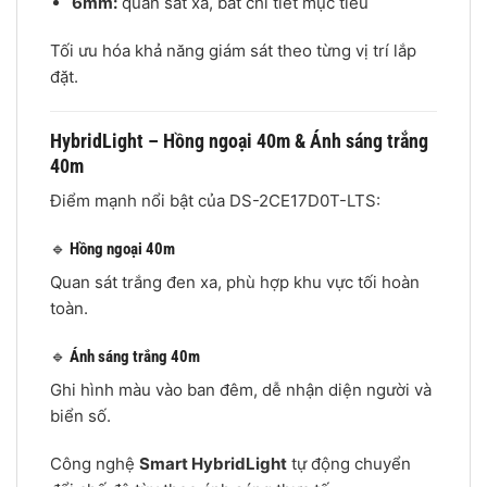
6mm:
quan sát xa, bắt chi tiết mục tiêu
Tối ưu hóa khả năng giám sát theo từng vị trí lắp
đặt.
HybridLight – Hồng ngoại 40m & Ánh sáng trắng
40m
Điểm mạnh nổi bật của DS-2CE17D0T-LTS:
🔹
Hồng ngoại 40m
Quan sát trắng đen xa, phù hợp khu vực tối hoàn
toàn.
🔹
Ánh sáng trắng 40m
Ghi hình màu vào ban đêm, dễ nhận diện người và
biển số.
Công nghệ
Smart HybridLight
tự động chuyển