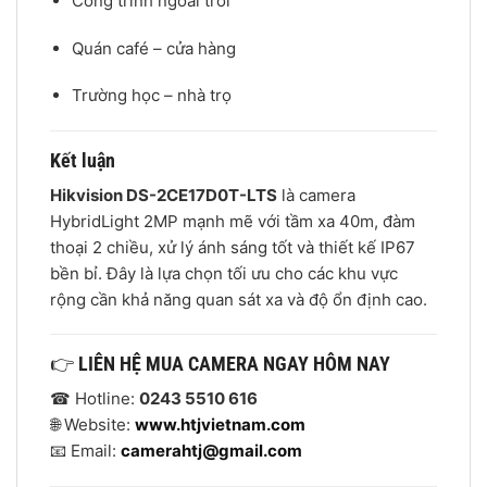
Công trình ngoài trời
Quán café – cửa hàng
Trường học – nhà trọ
Kết luận
Hikvision DS-2CE17D0T-LTS
là camera
HybridLight 2MP mạnh mẽ với tầm xa 40m, đàm
thoại 2 chiều, xử lý ánh sáng tốt và thiết kế IP67
bền bỉ. Đây là lựa chọn tối ưu cho các khu vực
rộng cần khả năng quan sát xa và độ ổn định cao.
👉
LIÊN HỆ MUA CAMERA NGAY HÔM NAY
☎ Hotline:
0243 5510 616
🌐 Website:
www.htjvietnam.com
📧 Email:
camerahtj@gmail.com