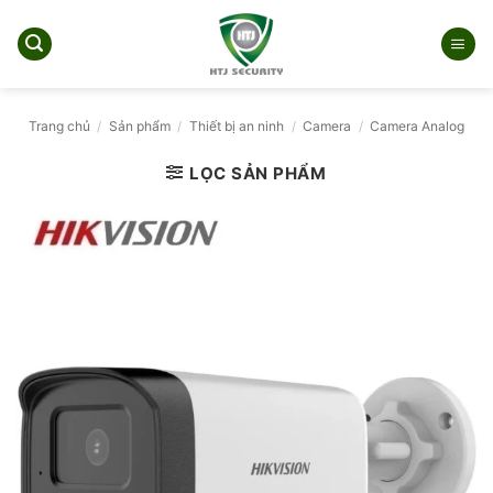
Bỏ
qua
nội
dung
Trang chủ
/
Sản phẩm
/
Thiết bị an ninh
/
Camera
/
Camera Analog
LỌC SẢN PHẨM