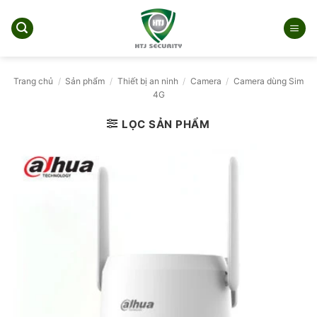
Bỏ
qua
nội
dung
Trang chủ
/
Sản phẩm
/
Thiết bị an ninh
/
Camera
/
Camera dùng Sim
4G
LỌC SẢN PHẨM