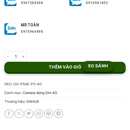
0947268338
0916941832
MR TOÀN
0975964498
Camera 4G PT 5MP DH-P5AE-PV-4G số lượng
SO SÁNH
THÊM VÀO GIỎ
SKU:
DH-P5AE-PV-4G
Danh mục:
Camera dùng Sim 4G
Thương hiệu:
DAHUA