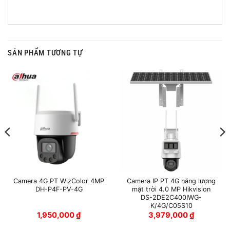
SẢN PHẨM TƯƠNG TỰ
Camera 4G PT WizColor 4MP
Camera IP PT 4G năng lượng
DH-P4F-PV-4G
mặt trời 4.0 MP Hikvision
DS-2DE2C400IWG-
K/4G/C05S10
1,950,000
₫
3,979,000
₫