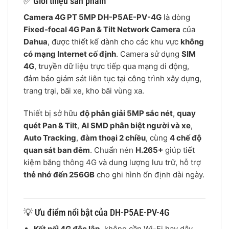
✅ Giới thiệu sản phẩm
Camera 4G PT 5MP DH-P5AE-PV-4G
là dòng
Fixed-focal 4G Pan & Tilt Network Camera
của
Dahua
, được thiết kế dành cho các khu vực
không
có mạng Internet cố định
. Camera sử dụng
SIM
4G
, truyền dữ liệu trực tiếp qua mạng di động,
đảm bảo giám sát liên tục tại công trình xây dựng,
trang trại, bãi xe, kho bãi vùng xa.
Thiết bị sở hữu
độ phân giải 5MP sắc nét
,
quay
quét Pan & Tilt
,
AI SMD phân biệt người và xe
,
Auto Tracking
,
đàm thoại 2 chiều
, cùng
4 chế độ
quan sát ban đêm
. Chuẩn nén
H.265+
giúp tiết
kiệm băng thông 4G và dung lượng lưu trữ, hỗ trợ
thẻ nhớ đến 256GB
cho ghi hình ổn định dài ngày.
💡 Ưu điểm nổi bật của DH-P5AE-PV-4G
Kết nối 4G độc lập
, không cần Wi-Fi hay dây