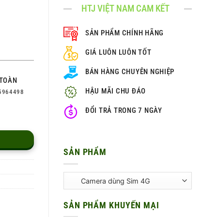
HTJ VIỆT NAM CAM KẾT
SẢN PHẨM CHÍNH HÃNG
GIÁ LUÔN LUÔN TỐT
BÁN HÀNG CHUYÊN NGHIỆP
TOÀN
HẬU MÃI CHU ĐÁO
5964498
ĐỔI TRẢ TRONG 7 NGÀY
 lượng
SẢN PHẨM
SẢN PHẨM KHUYẾN MẠI