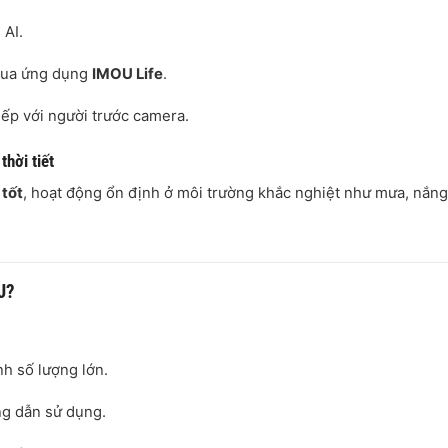
 AI.
 qua ứng dụng
IMOU Life
.
tiếp với người trước camera.
hời tiết
 tốt
, hoạt động ổn định ở môi trường khắc nghiệt như mưa, nắng,
J?
ình số lượng lớn.
ớng dẫn sử dụng.