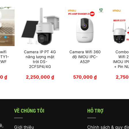
wifi
Camera IP PT 4G
Camera Wifi 360
Combo
-TY1-
năng lượng mặt
độ IMOU IPC-
Wifi 
2WF
trời DS-
A52P
IMOU IP
2CFSP4/4G
+ Pin 
00
₫
2,250,000
₫
570,000
₫
2,75
VỀ CHÚNG TÔI
HỖ TRỢ
ề,
Giới thiệu
Chính sách & quy đ