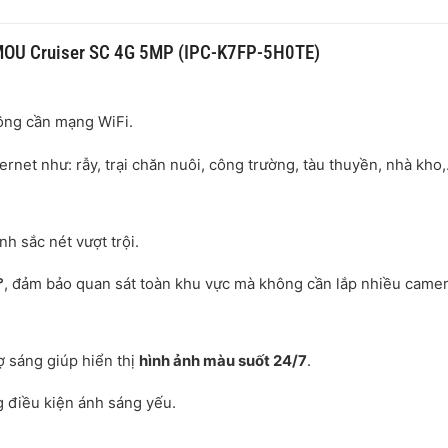
IMOU Cruiser SC 4G 5MP (IPC-K7FP-5H0TE)
hông cần mạng WiFi.
rnet như: rẫy, trại chăn nuôi, công trường, tàu thuyền, nhà kho
nh sắc nét vượt trội.
°
, đảm bảo quan sát toàn khu vực mà không cần lắp nhiều camer
ợ sáng giúp hiển thị
hình ảnh màu suốt 24/7
.
ng điều kiện ánh sáng yếu.