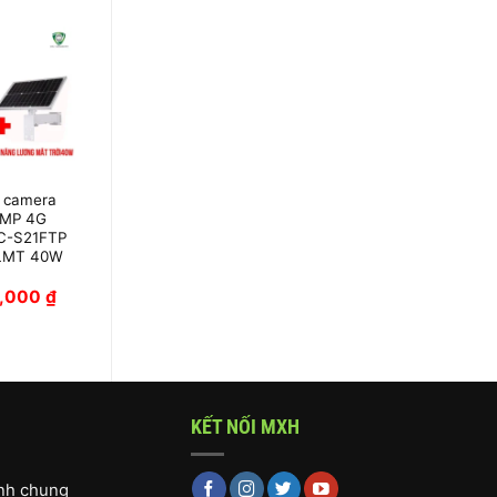
 camera
Camera IP Dome
2MP 4G
Hikvision DS-
C-S21FTP
2CD2346G2P-
NLMT 40W
ISU/SL
0,000
₫
3,806,000
₫
KẾT NỐI MXH
ịnh chung