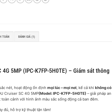
H TOÁN
ĐÁNH GIÁ (1)
C 4G 5MP (IPC-K7FP-5H0TE) – Giám sát thông
sắc nét, hoạt động ổn định
mọi lúc – mọi nơi
, kể cả khi
không có
OU Cruiser SC 4G 5MP
(Model: IPC-K7FP-5H0TE)
– giải pháp an
át toàn cảnh với hình ảnh màu sắc sống động cả ban đêm.
y đủ, hỗ trợ kỹ thuật tận tâm!