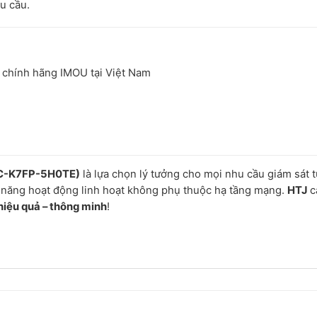
êu cầu.
 chính hãng IMOU tại Việt Nam
IPC-K7FP-5H0TE)
là lựa chọn lý tưởng cho mọi nhu cầu giám sát t
hả năng hoạt động linh hoạt không phụ thuộc hạ tầng mạng.
HTJ
c
 hiệu quả – thông minh
!