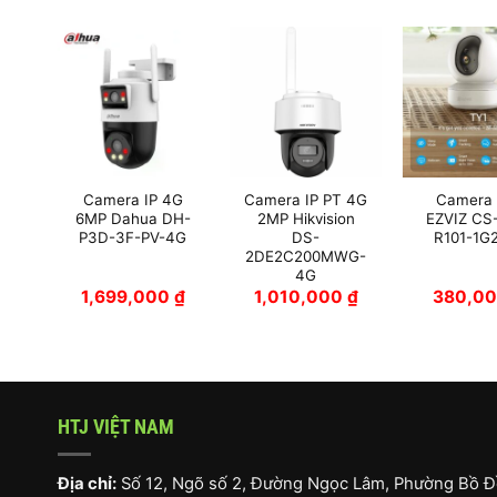
i
Camera IP 4G
Camera IP PT 4G
Camera 
c-
6MP Dahua DH-
2MP Hikvision
EZVIZ CS
F
P3D-3F-PV-4G
DS-
R101-1G
2DE2C200MWG-
4G
₫
1,699,000
₫
1,010,000
₫
380,0
HTJ VIỆT NAM
Địa chỉ:
Số 12, Ngõ số 2, Đường Ngọc Lâm, Phường Bồ Đ