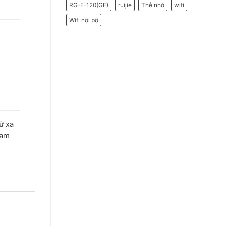
RG-E-120(GE)
ruijie
Thẻ nhớ
wifi
Wifi nội bộ
ừ xa
am