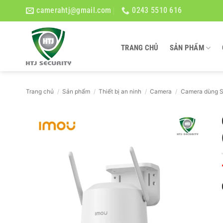
Bỏ
camerahtj@gmail.com
0243 5510 616
qua
nội
dung
TRANG CHỦ
SẢN PHẨM
Trang chủ
/
Sản phẩm
/
Thiết bị an ninh
/
Camera
/
Camera dùng 