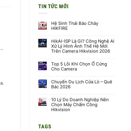
TIN TỨC MỚI
Hệ Sinh Thái Báo Cháy
HIKFIRE
Không
có
HikAI-ISP Là Gì? Công Nghệ AI
bình
luận
Xử Lý Hình Ảnh Thế Hệ Mới
,…
ở
Trên Camera Hikvision 2026
Hệ
Sinh
Không
Thái
có
Báo
Top 5 Lỗi Khi Chọn Ổ Cứng
bình
Cháy
luận
Cho Camera
HIKFIRE
ở
HikAI-
Không
ISP
có
Là
Chuyến Du Lịch Cửa Lò – Quê
bình
a.
Gì?
luận
Bác 2026
Công
ở
Nghệ
Top
Không
AI
5
có
Xử
Lỗi
10 Lý Do Doanh Nghiệp Nên
bình
Lý
Khi
luận
Chọn Máy Chấm Công
Hình
Chọn
ở
Hikvision
Ảnh
Ổ
Chuyến
Thế
Cứng
Du
Không
Hệ
Cho
Lịch
có
Mới
Camera
Cửa
bình
Trên
Lò
TAGS
luận
Camera
–
ở
Hikvision
Quê