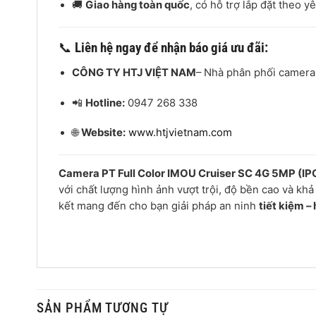
🚚
Giao hàng toàn quốc
, có hỗ trợ lắp đặt theo y
📞
Liên hệ ngay để nhận báo giá ưu đãi:
CÔNG TY HTJ VIỆT NAM
– Nhà phân phối camera
📲
Hotline:
0947 268 338
🌐
Website:
www.htjvietnam.com
Camera PT Full Color IMOU Cruiser SC 4G 5MP (
với chất lượng hình ảnh vượt trội, độ bền cao và k
kết mang đến cho bạn giải pháp an ninh
tiết kiệm –
SẢN PHẨM TƯƠNG TỰ