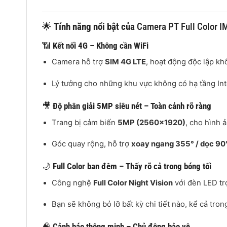
🌟
Tính năng nổi bật của
Camera PT Full Color 
📶
Kết nối 4G – Không cần WiFi
Camera hỗ trợ
SIM 4G LTE
, hoạt động độc lập k
Lý tưởng cho những khu vực không có hạ tầng Inte
🎥
Độ phân giải 5MP siêu nét – Toàn cảnh rõ ràng
Trang bị cảm biến
5MP (2560×1920)
, cho hình ả
Góc quay rộng, hỗ trợ
xoay ngang 355° / dọc 90
🌙
Full Color ban đêm – Thấy rõ cả trong bóng tối
Công nghệ
Full Color Night Vision
với đèn LED tr
Bạn sẽ không bỏ lỡ bất kỳ chi tiết nào, kể cả tro
🧠
Cảnh báo thông minh – Chủ động bảo vệ