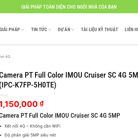
GIẢI PHÁP TOÀN DIỆN CHO NGÔI NHÀ CỦA BẠN
GIẢI PHÁP
TIN TỨC
DỰ ÁN
TÀI LIỆU KỸ THUẬT
LIÊN H
Sim 4G
Camera PT Full Color IMOU Cruiser SC 4G 5
(IPC-K7FP-5H0TE)
1,150,000
₫
Camera PT Full Color IMOU Cruiser SC 4G 5MP
Kết nối 4G – Không cần WiFi
Độ phân giải 5MP siêu nét