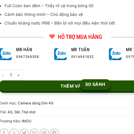
Full Color ban đêm – Thấy rõ cả trong bóng tối
Cảnh báo thông minh – Chủ động bảo vệ
Chuẩn kháng nước IP66 – Bền bỉ với mọi điều kiện thời tiết
HỖ TRỢ MUA HÀNG
MR HÂN
MR TUẤN
MR 
0947268338
0916941832
097
Camera PT Full Color IMOU Cruiser SC 4G 5MP (IPC-K7FP-5H0TE) số
SO SÁNH
THÊM VÀO GIỎ
Danh mục:
Camera dùng Sim 4G
Thẻ:
4G
,
5M
,
Thẻ nhớ
Thương hiệu:
IMOU