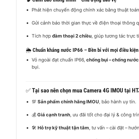
Phát hiện chuyển động chính xác bằng thuật toán
Gửi cảnh báo thời gian thực về điện thoại thông
Tích hợp
đàm thoại 2 chiều
, giúp tương tác trực 
🌦️
Chuẩn kháng nước IP66 – Bền bỉ với mọi điều kiện t
Vỏ ngoài đạt chuẩn IP66,
chống bụi – chống nước
bụi.
✅
Tại sao nên chọn mua Camera 4G IMOU tại HT
💯
Sản phẩm chính hãng IMOU
, bảo hành uy tín.
💰
Giá cạnh tranh
, ưu đãi tốt cho đại lý & công tr
🛠️
Hỗ trợ kỹ thuật tận tâm
, tư vấn – cài đặt – hư