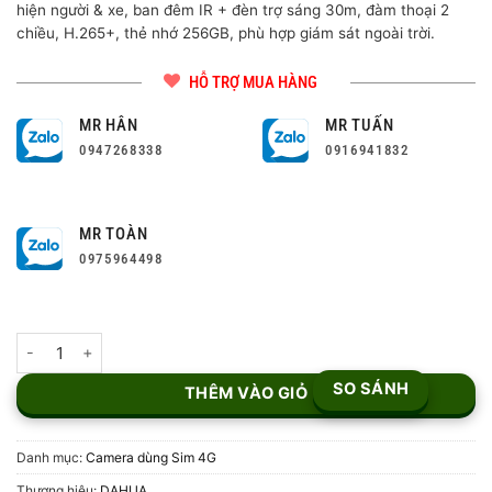
hiện người & xe, ban đêm IR + đèn trợ sáng 30m, đàm thoại 2
chiều, H.265+, thẻ nhớ 256GB, phù hợp giám sát ngoài trời.
HỖ TRỢ MUA HÀNG
MR HÂN
MR TUẤN
0947268338
0916941832
MR TOÀN
0975964498
Camera 4G PT Dual-Lens 3+3MP DH-P3D-3F-PV-4G số lượng
SO SÁNH
THÊM VÀO GIỎ
Danh mục:
Camera dùng Sim 4G
Thương hiệu:
DAHUA