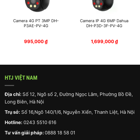
Camera 4G PT 3MP DH-
Camera IP 4G 6MP Dahua
P3AE-PV-4G
DH-P3D-3F-PV-4G
995,000
₫
1,699,000
₫
HTJ VIỆT NAM
Địa chỉ:
Số 12, Ngõ số 2, Đường Ngọc Lâm, Phường Bồ Đề,
Long Biên, Hà Nội
Trụ sở:
Số 16,Ngõ 140/1/6, Nguyễn Xiển, Thanh Liệt, Hà Nội
Hotline:
0243 5510 616
Tư vấn giải pháp:
0888 18 58 01