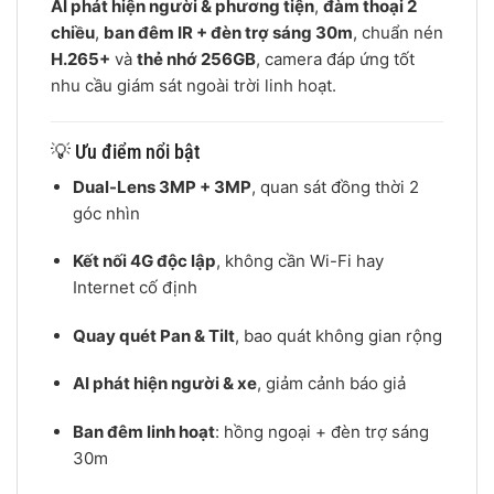
AI phát hiện người & phương tiện
,
đàm thoại 2
chiều
,
ban đêm IR + đèn trợ sáng 30m
, chuẩn nén
H.265+
và
thẻ nhớ 256GB
, camera đáp ứng tốt
nhu cầu giám sát ngoài trời linh hoạt.
💡 Ưu điểm nổi bật
Dual-Lens 3MP + 3MP
, quan sát đồng thời 2
góc nhìn
Kết nối 4G độc lập
, không cần Wi-Fi hay
Internet cố định
Quay quét Pan & Tilt
, bao quát không gian rộng
AI phát hiện người & xe
, giảm cảnh báo giả
Ban đêm linh hoạt
: hồng ngoại + đèn trợ sáng
30m