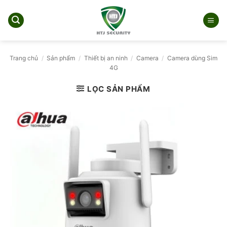
Bỏ
qua
nội
dung
Trang chủ
/
Sản phẩm
/
Thiết bị an ninh
/
Camera
/
Camera dùng Sim
4G
LỌC SẢN PHẨM