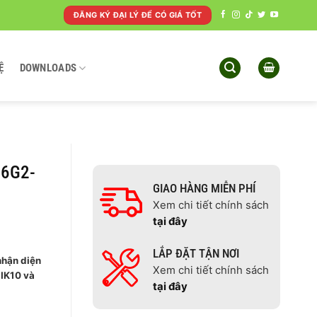
ĐĂNG KÝ ĐẠI LÝ ĐỂ CÓ GIÁ TỐT
Ệ
DOWNLOADS
46G2-
GIAO HÀNG MIỄN PHÍ
Xem chi tiết chính sách
tại đây
LẮP ĐẶT TẬN NƠI
hận diện
Xem chi tiết chính sách
 IK10 và
tại đây