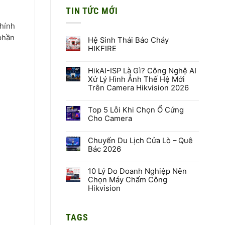
TIN TỨC MỚI
chính
 phần
Hệ Sinh Thái Báo Cháy
HIKFIRE
Không
có
HikAI-ISP Là Gì? Công Nghệ AI
bình
luận
Xử Lý Hình Ảnh Thế Hệ Mới
ở
Trên Camera Hikvision 2026
Hệ
Sinh
Không
Thái
có
Báo
Top 5 Lỗi Khi Chọn Ổ Cứng
bình
Cháy
luận
Cho Camera
HIKFIRE
ở
HikAI-
Không
ISP
có
Là
Chuyến Du Lịch Cửa Lò – Quê
bình
Gì?
luận
Bác 2026
Công
ở
Nghệ
Top
Không
AI
5
có
Xử
Lỗi
10 Lý Do Doanh Nghiệp Nên
bình
Lý
Khi
luận
Chọn Máy Chấm Công
Hình
Chọn
ở
Hikvision
Ảnh
Ổ
Chuyến
Thế
Cứng
Du
Không
Hệ
Cho
Lịch
có
Mới
Camera
Cửa
bình
Trên
Lò
TAGS
luận
Camera
–
ở
Hikvision
Quê