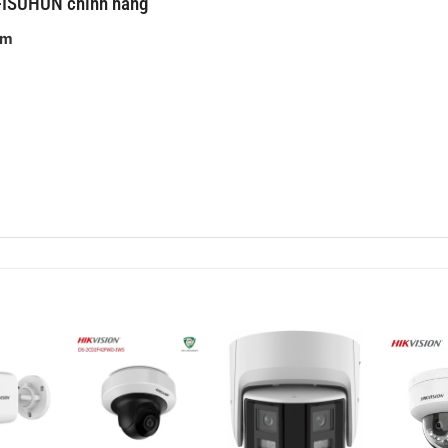
-ISUHUN chính hãng
am