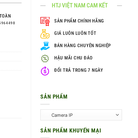
HTJ VIỆT NAM CAM KẾT
TOÀN
SẢN PHẨM CHÍNH HÃNG
5964498
GIÁ LUÔN LUÔN TỐT
BÁN HÀNG CHUYÊN NGHIỆP
HẬU MÃI CHU ĐÁO
ĐỔI TRẢ TRONG 7 NGÀY
SẢN PHẨM
SẢN PHẨM KHUYẾN MẠI