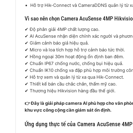
Hỗ trợ Hik-Connect và CameraDDNS quản lý từ x
Vì sao nên chọn Camera AcuSense 4MP Hikvis
✔ Độ phân giải 4MP chất lượng cao.
✔ AI AcuSense nhận diện chính xác người và phương
✔ Giảm cảnh báo giả hiệu quả.
✔ Micro và loa tích hợp hỗ trợ cảnh báo tức thời.
✔ Hồng ngoại 30m hoạt động ổn định ban đêm.
✔ Chuẩn IP67 chống nước, chống bụi hiệu quả.
✔ Chuẩn IK10 chống va đập phù hợp môi trường cô
✔ Hỗ trợ xem và quản lý từ xa qua Hik-Connect.
✔ Thiết kế bán cầu chắc chắn, thẩm mỹ cao.
✔ Thương hiệu Hikvision hàng đầu thế giới.
👉 Đây là giải pháp camera AI phù hợp cho văn phò
khu vực công cộng cần giám sát ổn định.
Ứng dụng thực tế của Camera AcuSense 4MP