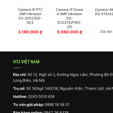
ồng
Camera IP PTZ
Camera IP Dome
Camera Hik
S-
2MP Hikvision
4.0MP Hikvision
DS-VTA142
P-
DS-2DE2202I-
DS-
DE3
2CD2742FWD-
IZS
0
₫
3,160,000
₫
5,060,000
₫
Giá liên
HTJ VIỆT NAM
Địa chỉ:
Số 12, Ngõ số 2, Đường Ngọc Lâm, Phường Bồ Đ
Long Biên, Hà Nội
Trụ sở:
Số 16,Ngõ 140/1/6, Nguyễn Xiển, Thanh Liệt, Hà 
Hotline:
0243 5510 616
Tư vấn giải pháp:
0888 18 58 01
Bán hàng online:
0947 26 8338