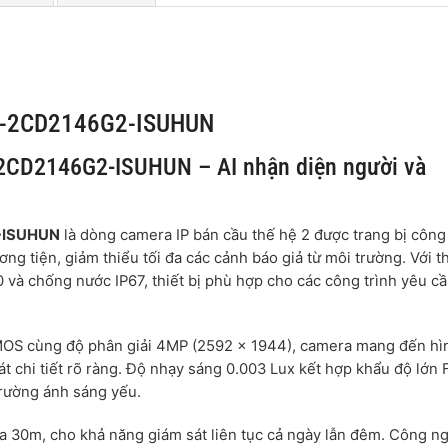
DS-2CD2146G2-ISUHUN
2CD2146G2-ISUHUN – AI nhận diện người và
-ISUHUN
là dòng camera IP bán cầu thế hệ 2 được trang bị côn
g tiện, giảm thiểu tối đa các cảnh báo giả từ môi trường. Với th
và chống nước IP67, thiết bị phù hợp cho các công trình yêu c
MOS cùng độ phân giải 4MP (2592 × 1944), camera mang đến hì
t chi tiết rõ ràng. Độ nhạy sáng 0.003 Lux kết hợp khẩu độ lớn 
trường ánh sáng yếu.
 30m, cho khả năng giám sát liên tục cả ngày lẫn đêm. Công n