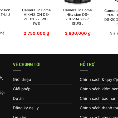
vision
Camera IP Dome
Camera IP Dome
Camera
T-LIU
HIKVISION DS-
Hikvision DS-
2MP Hi
2CD2F22FWD-
2CD2346G2P-
DS-2CD
IWS
ISU/SL
LI
 hệ
2,750,000
₫
3,806,000
₫
Giá l
VỀ CHÚNG TÔI
HỖ TRỢ
ề,
Giới thiệu
Chính sách & quy đ
Giải pháp
Chính sách kiểm hàng
Nội
Dự án
Chính sách bảo hàn
Đăng ký đại lý
Chính sách thanh to
Liên hệ
Chính sách vận chuy