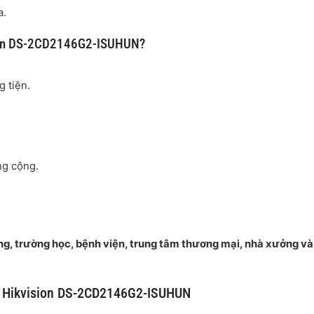
a.
ion DS-2CD2146G2-ISUHUN?
 tiện.
ng cộng.
ng, trường học, bệnh viện, trung tâm thương mại, nhà xưởng và
 Hikvision DS-2CD2146G2-ISUHUN