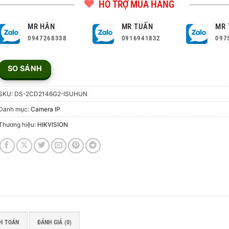
HỖ TRỢ MUA HÀNG
MR HÂN
MR TUẤN
MR 
0947268338
0916941832
097
SO SÁNH
SKU:
DS-2CD2146G2-ISUHUN
Danh mục:
Camera IP
Thương hiệu:
HIKVISION
H TOÁN
ĐÁNH GIÁ (0)