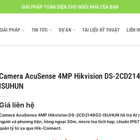
GIẢI PHÁP TOÀN DIỆN CHO NGÔI NHÀ CỦA BẠN
GIẢI PHÁP
TIN TỨC
DỰ ÁN
TÀI LIỆU KỸ THUẬT
LIÊN H
Camera AcuSense 4MP Hikvision DS-2CD21
ISUHUN
Giá liên hệ
Camera AcuSense 4MP Hikvision DS-2CD2146G2-ISUHUN hỗ trợ AI n
người và phương tiện, hồng ngoại 30m, micro loa tích hợp, chuẩn IP67
quản lý từ xa qua Hik-Connect.