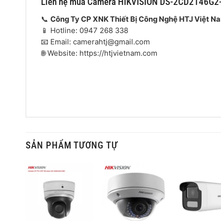
Liên hệ mua Camera HIKVISION DS-2CD2146G2
📞
Công Ty CP XNK Thiết Bị Công Nghệ HTJ Việt N
📱 Hotline: 0947 268 338
📧 Email: camerahtj@gmail.com
🌐 Website: https://htjvietnam.com
SẢN PHẨM TƯƠNG TỰ