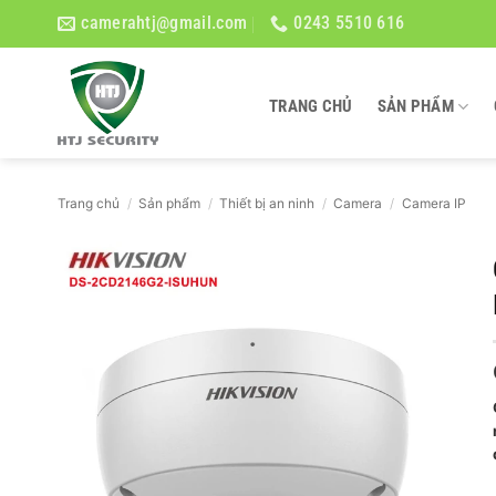
Bỏ
camerahtj@gmail.com
0243 5510 616
qua
nội
dung
TRANG CHỦ
SẢN PHẨM
Trang chủ
/
Sản phẩm
/
Thiết bị an ninh
/
Camera
/
Camera IP