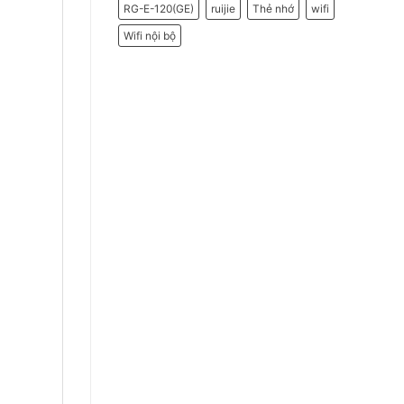
RG-E-120(GE)
ruijie
Thẻ nhớ
wifi
Wifi nội bộ