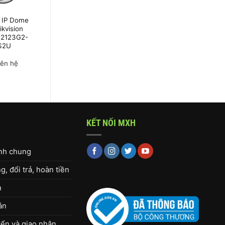
Camera HDTVI
 IP Dome
Colorvu 2MP
kvision
HIKVISION DS-
2123G2-
2CE72DFT-
S2U
PIRXOF
1,590,000
₫
iên hệ
KẾT NỐI MXH
ịnh chung
, đổi trả, hoàn tiền
h
án
ển và giao nhận