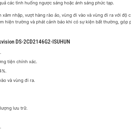
quả các tình huống ngược sáng hoặc ánh sáng phức tạp.
ện xâm nhập, vượt hàng rào ảo, vùng đi vào và vùng đi ra với độ 
âm hiện trường và phát cảnh báo khi có sự kiện bất thường, góp
Hikvision DS-2CD2146G2-ISUHUN
.
g tiện chính xác.
94%.
vào và vùng đi ra.
ượng lưu trữ.
.