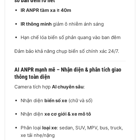
số ban đêm rõ nét
IR ANPR tầm xa ≥ 40m
IR thông minh
giảm ô nhiễm ánh sáng
Hạn chế lóa biển số phản quang vào ban đêm
Đảm bảo khả năng chụp biển số chính xác 24/7.
AI ANPR mạnh mẽ – Nhận diện & phân tích giao
thông toàn diện
Camera tích hợp
AI chuyên sâu
:
Nhận diện
biển số xe
(chữ và số)
Nhận diện
xe cơ giới & xe mô tô
Phân loại
loại xe
: sedan, SUV, MPV, bus, truck,
xe tải nhẹ/nặng