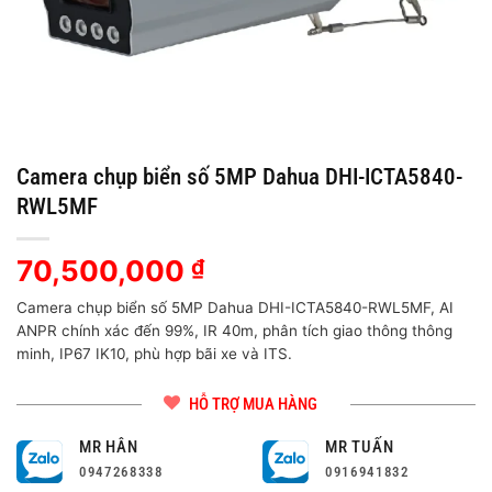
Camera chụp biển số 5MP Dahua DHI-ICTA5840-
RWL5MF
70,500,000
₫
Camera chụp biển số 5MP Dahua DHI-ICTA5840-RWL5MF, AI
ANPR chính xác đến 99%, IR 40m, phân tích giao thông thông
minh, IP67 IK10, phù hợp bãi xe và ITS.
HỖ TRỢ MUA HÀNG
MR HÂN
MR TUẤN
0947268338
0916941832