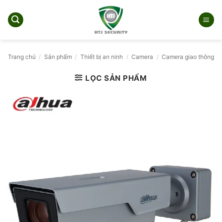
Bỏ
qua
nội
dung
Trang chủ
/
Sản phẩm
/
Thiết bị an ninh
/
Camera
/
Camera giao thông
LỌC SẢN PHẨM