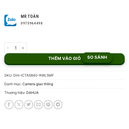
MR TOÀN
0975964498
Camera chụp biển số 5MP Dahua DHI-ICTA5840-RWL5MF số lượ
SO SÁNH
THÊM VÀO GIỎ
SKU:
DHI-ICTA5840-RWL5MF
Danh mục:
Camera giao thông
Thương hiệu:
DAHUA