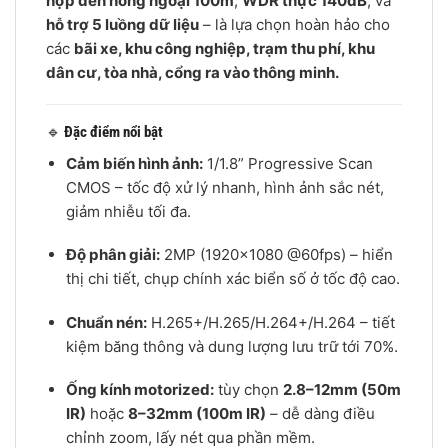
hợp đèn hồng ngoại 100m
,
WDR thực 140dB
, và
hỗ trợ 5 luồng dữ liệu
– là lựa chọn hoàn hảo cho
các
bãi xe, khu công nghiệp, trạm thu phí, khu
dân cư, tòa nhà, cổng ra vào thông minh.
🔹
Đặc điểm nổi bật
Cảm biến hình ảnh:
1/1.8” Progressive Scan
CMOS – tốc độ xử lý nhanh, hình ảnh sắc nét,
giảm nhiễu tối đa.
Độ phân giải:
2MP (1920×1080 @60fps) – hiển
thị chi tiết, chụp chính xác biển số ở tốc độ cao.
Chuẩn nén:
H.265+/H.265/H.264+/H.264 – tiết
kiệm băng thông và dung lượng lưu trữ tới 70%.
Ống kính motorized:
tùy chọn
2.8–12mm (50m
IR)
hoặc
8–32mm (100m IR)
– dễ dàng điều
chỉnh zoom, lấy nét qua phần mềm.