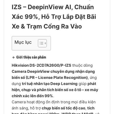
IZS – DeepinView AI, Chuẩn
Xác 99%, Hỗ Trợ Lắp Đặt Bãi
Xe & Trạm Cổng Ra Vào
Mục lục
🔹
Giới thiệu sản phẩm
Hikvision DS-2CD7A26G0/P-IZS
thuộc dòng
Camera DeepinView chuyên dụng nhận dạng
biển số (LPR – License Plate Recognition)
, ứng
dụng
trí tuệ nhân tạo Deep Learning
giúp
phát
hiện, chụp và phân tích biển số xe ô tô – xe máy
chính xác lên đến 99%
.
Camera hoạt động ổn định trong mọi điều kiện
ánh sáng, hỗ trợ
chụp biển số tốc độ cao
,
tích