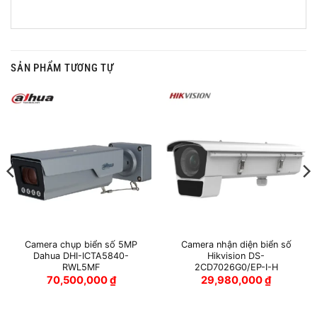
SẢN PHẨM TƯƠNG TỰ
Camera chụp biển số 5MP
Camera nhận diện biển số
Dahua DHI-ICTA5840-
Hikvision DS-
RWL5MF
2CD7026G0/EP-I-H
70,500,000
₫
29,980,000
₫