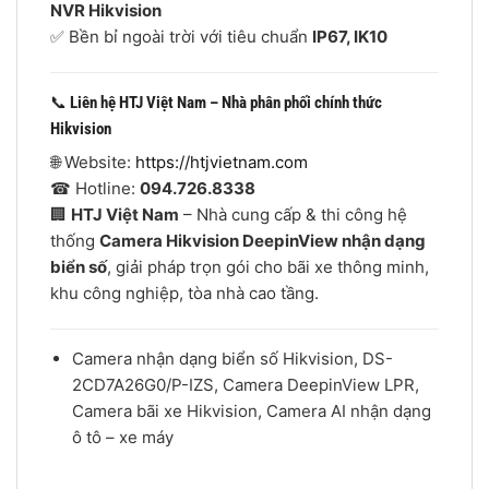
NVR Hikvision
✅ Bền bỉ ngoài trời với tiêu chuẩn
IP67, IK10
📞
Liên hệ HTJ Việt Nam – Nhà phân phối chính thức
Hikvision
🌐 Website:
https://htjvietnam.com
☎ Hotline:
094.726.8338
🏢
HTJ Việt Nam
– Nhà cung cấp & thi công hệ
thống
Camera Hikvision DeepinView nhận dạng
biển số
, giải pháp trọn gói cho bãi xe thông minh,
khu công nghiệp, tòa nhà cao tầng.
Camera nhận dạng biển số Hikvision, DS-
2CD7A26G0/P-IZS, Camera DeepinView LPR,
Camera bãi xe Hikvision, Camera AI nhận dạng
ô tô – xe máy