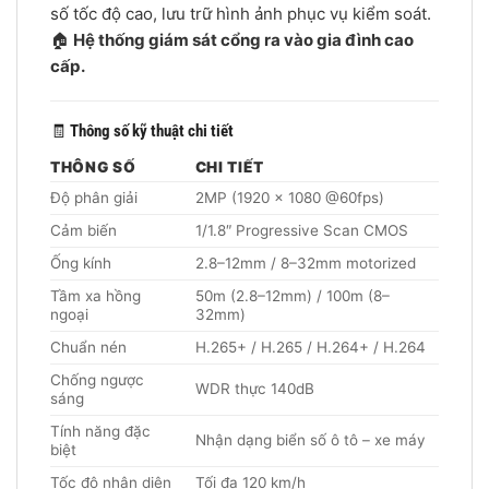
số tốc độ cao, lưu trữ hình ảnh phục vụ kiểm soát.
🏠
Hệ thống giám sát cổng ra vào gia đình cao
cấp.
🧾
Thông số kỹ thuật chi tiết
THÔNG SỐ
CHI TIẾT
Độ phân giải
2MP (1920 × 1080 @60fps)
Cảm biến
1/1.8″ Progressive Scan CMOS
Ống kính
2.8–12mm / 8–32mm motorized
Tầm xa hồng
50m (2.8–12mm) / 100m (8–
ngoại
32mm)
Chuẩn nén
H.265+ / H.265 / H.264+ / H.264
Chống ngược
WDR thực 140dB
sáng
Tính năng đặc
Nhận dạng biển số ô tô – xe máy
biệt
Tốc độ nhận diện
Tối đa 120 km/h