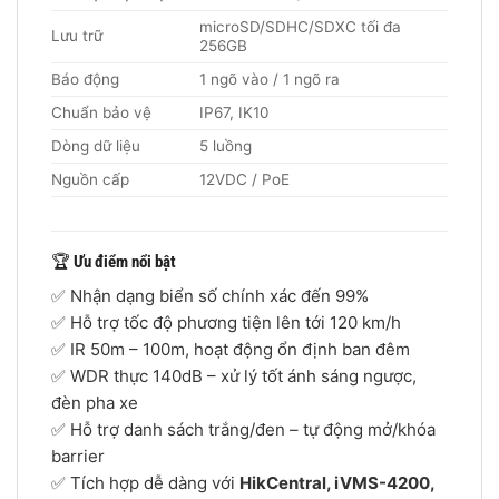
microSD/SDHC/SDXC tối đa
Lưu trữ
256GB
Báo động
1 ngõ vào / 1 ngõ ra
Chuẩn bảo vệ
IP67, IK10
Dòng dữ liệu
5 luồng
Nguồn cấp
12VDC / PoE
🏆
Ưu điểm nổi bật
✅ Nhận dạng biển số chính xác đến 99%
✅ Hỗ trợ tốc độ phương tiện lên tới 120 km/h
✅ IR 50m – 100m, hoạt động ổn định ban đêm
✅ WDR thực 140dB – xử lý tốt ánh sáng ngược,
đèn pha xe
✅ Hỗ trợ danh sách trắng/đen – tự động mở/khóa
barrier
✅ Tích hợp dễ dàng với
HikCentral, iVMS-4200,