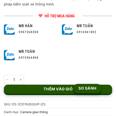
pháp kiểm soát xe thông minh.
HỖ TRỢ MUA HÀNG
MR HÂN
MR TUẤN
0947268338
0916941832
MR TOÀN
0975964498
Camera Nhận Dạng Biển Số Hikvision DS-2CD7A26G0/P-IZS số l
SO SÁNH
THÊM VÀO GIỎ
SKU:
DS-2CD7A26G0/P-IZS
Danh mục:
Camera giao thông