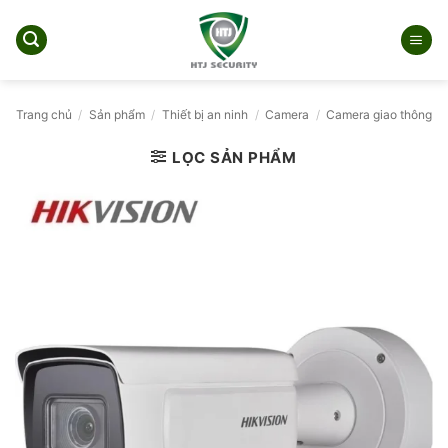
Bỏ
qua
nội
dung
Trang chủ
/
Sản phẩm
/
Thiết bị an ninh
/
Camera
/
Camera giao thông
LỌC SẢN PHẨM