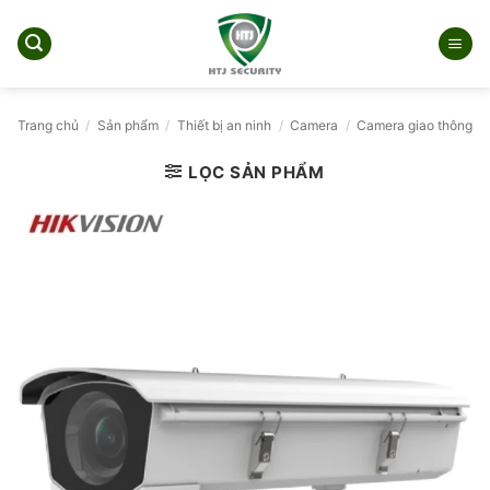
Bỏ
qua
nội
dung
Trang chủ
/
Sản phẩm
/
Thiết bị an ninh
/
Camera
/
Camera giao thông
LỌC SẢN PHẨM