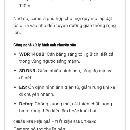
120m.
Nhờ đó, camera phù hợp cho mọi quy mô lắp đặt
từ lối ra vào nhỏ đến tuyến đường giao thông rộng
lớn.
Công nghệ xử lý hình ảnh chuyên sâu
WDR 140dB:
Cân bằng sáng tối, giữ chi tiết cả
trong vùng ngược sáng mạnh.
3D DNR:
Giảm nhiễu hình ảnh, tăng độ mịn và
rõ nét.
EIS:
Ổn định hình ảnh điện tử, giảm rung khi xe
di chuyển nhanh.
Defog:
Chống sương mù, cải thiện chất lượng
hình trong điều kiện ẩm hoặc khói bụi.
CHUẨN NÉN HIỆU QUẢ – TIẾT KIỆM BĂNG THÔNG
Camera hỗ trợ chuẩn nén