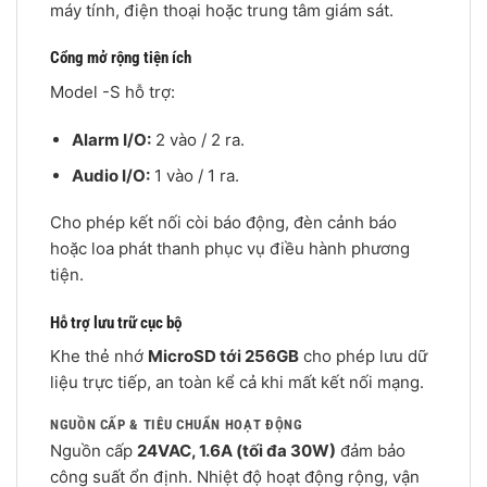
máy tính, điện thoại hoặc trung tâm giám sát.
Cổng mở rộng tiện ích
Model -S hỗ trợ:
Alarm I/O:
2 vào / 2 ra.
Audio I/O:
1 vào / 1 ra.
Cho phép kết nối còi báo động, đèn cảnh báo
hoặc loa phát thanh phục vụ điều hành phương
tiện.
Hỗ trợ lưu trữ cục bộ
Khe thẻ nhớ
MicroSD tới 256GB
cho phép lưu dữ
liệu trực tiếp, an toàn kể cả khi mất kết nối mạng.
NGUỒN CẤP & TIÊU CHUẨN HOẠT ĐỘNG
Nguồn cấp
24VAC, 1.6A (tối đa 30W)
đảm bảo
công suất ổn định. Nhiệt độ hoạt động rộng, vận