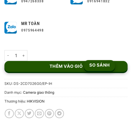
0947268338
0916941832
MR TOÀN
0975964498
Camera nhận diện biển số Hikvision DS-2CD7026G0/EP-I-H số l
SO SÁNH
THÊM VÀO GIỎ
SKU:
DS-2CD7026G0/EP-IH
Danh mục:
Camera giao thông
Thương hiệu:
HIKVISION