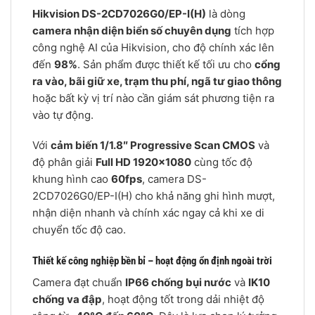
Hikvision DS-2CD7026G0/EP-I(H)
là dòng
camera nhận diện biển số chuyên dụng
tích hợp
công nghệ AI của Hikvision, cho độ chính xác lên
đến
98%
. Sản phẩm được thiết kế tối ưu cho
cổng
ra vào, bãi giữ xe, trạm thu phí, ngã tư giao thông
hoặc bất kỳ vị trí nào cần giám sát phương tiện ra
vào tự động.
Với
cảm biến 1/1.8″ Progressive Scan CMOS
và
độ phân giải
Full HD 1920×1080
cùng tốc độ
khung hình cao
60fps
, camera DS-
2CD7026G0/EP-I(H) cho khả năng ghi hình mượt,
nhận diện nhanh và chính xác ngay cả khi xe di
chuyển tốc độ cao.
Thiết kế công nghiệp bền bỉ – hoạt động ổn định ngoài trời
Camera đạt chuẩn
IP66 chống bụi nước
và
IK10
chống va đập
, hoạt động tốt trong dải nhiệt độ