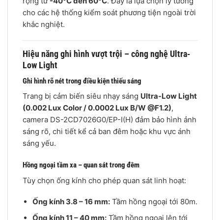
rộng từ
-40°C đến 60°C
. Đây là lựa chọn lý tưởng
cho các hệ thống kiểm soát phương tiện ngoài trời
khắc nghiệt.
Hiệu năng ghi hình vượt trội – công nghệ Ultra-
Low Light
Ghi hình rõ nét trong điều kiện thiếu sáng
Trang bị cảm biến siêu nhạy sáng
Ultra-Low Light
(0.002 Lux Color / 0.0002 Lux B/W @F1.2)
,
camera DS-2CD7026G0/EP-I(H) đảm bảo hình ảnh
sáng rõ, chi tiết kể cả ban đêm hoặc khu vực ánh
sáng yếu.
Hồng ngoại tầm xa – quan sát trong đêm
Tùy chọn ống kính cho phép quan sát linh hoạt:
Ống kính 3.8 – 16 mm:
Tầm hồng ngoại tới 80m.
Ống kính 11 – 40 mm:
Tầm hồng ngoại lên tới