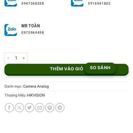
0947268338
0916941832
MR TOÀN
0975964498
Camera ColorVu 2MP DS-2CE10DF3T-FS số lượng
SO SÁNH
THÊM VÀO GIỎ
Danh mục:
Camera Analog
Thương hiệu:
HIKVISION