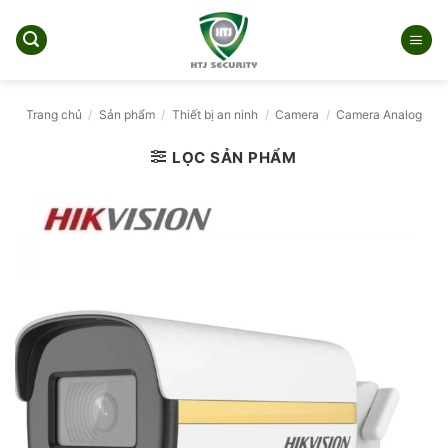
Bỏ
qua
nội
dung
Trang chủ
/
Sản phẩm
/
Thiết bị an ninh
/
Camera
/
Camera Analog
LỌC SẢN PHẨM