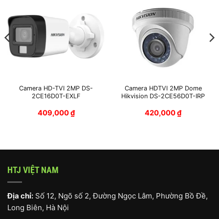
Camera HD-TVI 2MP DS-
Camera HDTVI 2MP Dome
2CE16D0T-EXLF
Hikvision DS-2CE56D0T-IRP
409,000
₫
420,000
₫
HTJ VIỆT NAM
Địa chỉ:
Số 12, Ngõ số 2, Đường Ngọc Lâm, Phường Bồ Đề,
Long Biên, Hà Nội