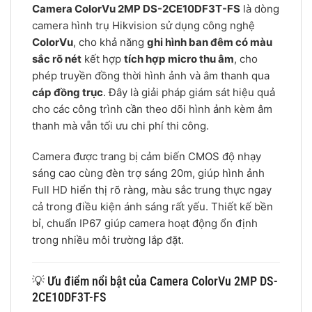
Camera ColorVu 2MP DS-2CE10DF3T-FS
là dòng
camera hình trụ Hikvision sử dụng công nghệ
ColorVu
, cho khả năng
ghi hình ban đêm có màu
sắc rõ nét
kết hợp
tích hợp micro thu âm
, cho
phép truyền đồng thời hình ảnh và âm thanh qua
cáp đồng trục
. Đây là giải pháp giám sát hiệu quả
cho các công trình cần theo dõi hình ảnh kèm âm
thanh mà vẫn tối ưu chi phí thi công.
Camera được trang bị cảm biến CMOS độ nhạy
sáng cao cùng đèn trợ sáng 20m, giúp hình ảnh
Full HD hiển thị rõ ràng, màu sắc trung thực ngay
cả trong điều kiện ánh sáng rất yếu. Thiết kế bền
bỉ, chuẩn IP67 giúp camera hoạt động ổn định
trong nhiều môi trường lắp đặt.
💡 Ưu điểm nổi bật của Camera ColorVu 2MP DS-
2CE10DF3T-FS