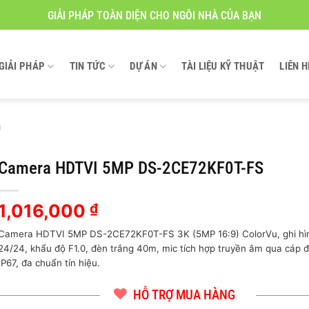
GIẢI PHÁP TOÀN DIỆN CHO NGÔI NHÀ CỦA BẠN
GIẢI PHÁP
TIN TỨC
DỰ ÁN
TÀI LIỆU KỸ THUẬT
LIÊN H
g
Camera HDTVI 5MP DS-2CE72KF0T-FS
1,016,000
₫
Camera HDTVI 5MP DS-2CE72KF0T-FS 3K (5MP 16:9) ColorVu, ghi h
24/24, khẩu độ F1.0, đèn trắng 40m, mic tích hợp truyền âm qua cáp đ
IP67, đa chuẩn tín hiệu.
HỖ TRỢ MUA HÀNG