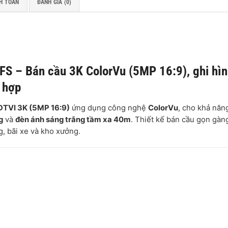
H TOÁN
ĐÁNH GIÁ (0)
 – Bán cầu 3K ColorVu (5MP 16:9), ghi hìn
 hợp
DTVI 3K (5MP 16:9)
ứng dụng công nghệ
ColorVu
, cho khả nă
g
và
đèn ánh sáng trắng tầm xa 40m
. Thiết kế bán cầu gọn gàn
g, bãi xe và kho xưởng.