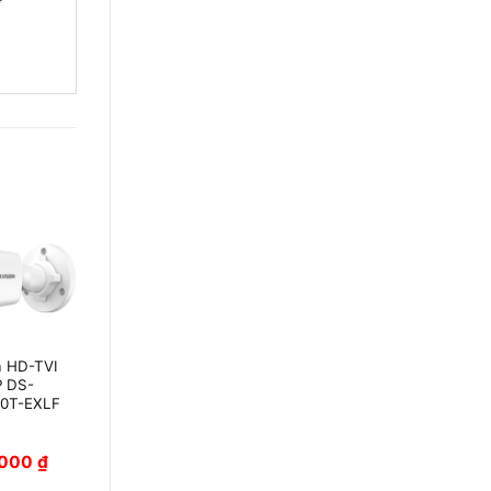
 HD-TVI
Camera HDTVI
 DS-
5MP Hikvision
0T-EXLF
DS-2CE5AH0T-
VPIT3ZF
,000
₫
1,638,000
₫