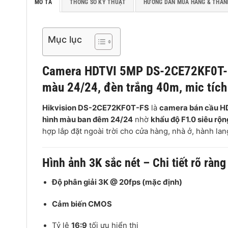
MÔ TẢ
THÔNG SỐ KỸ THUẬT
HƯỚNG DẪN MUA HÀNG & THAN
Mục lục
Camera HDTVI 5MP DS-2CE72KF0T-FS
màu 24/24, đèn trắng 40m, mic tích
Hikvision DS-2CE72KF0T-FS
là
camera bán cầu H
hình màu ban đêm 24/24
nhờ
khẩu độ F1.0 siêu rộn
hợp lắp đặt ngoài trời cho cửa hàng, nhà ở, hành lan
Hình ảnh 3K sắc nét – Chi tiết rõ ràng
Độ phân giải 3K @ 20fps (mặc định)
Cảm biến CMOS
Tỷ lệ
16:9
tối ưu hiển thị