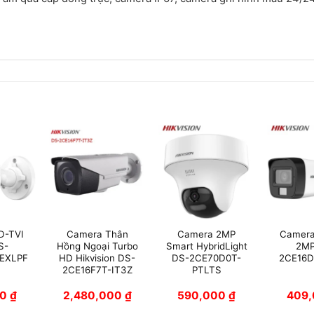
D-TVI
Camera Thân
Camera 2MP
Camera
S-
Hồng Ngoại Turbo
Smart HybridLight
2MP
EXLPF
HD Hikvision DS-
DS-2CE70D0T-
2CE16D
2CE16F7T-IT3Z
PTLTS
00
₫
2,480,000
₫
590,000
₫
409