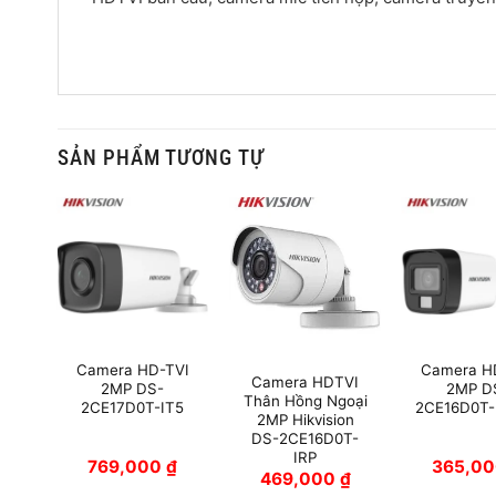
SẢN PHẨM TƯƠNG TỰ
VI
Camera HD-TVI
Camera H
Camera HDTVI
2MP DS-
2MP D
Thân Hồng Ngoại
IPF
2CE17D0T-IT5
2CE16D0T-
2MP Hikvision
DS-2CE16D0T-
IRP
₫
769,000
₫
365,0
469,000
₫