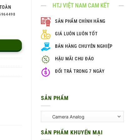
HTJ VIỆT NAM CAM KẾT
TOÀN
5964498
SẢN PHẨM CHÍNH HÃNG
GIÁ LUÔN LUÔN TỐT
BÁN HÀNG CHUYÊN NGHIỆP
HẬU MÃI CHU ĐÁO
ĐỔI TRẢ TRONG 7 NGÀY
SẢN PHẨM
SẢN PHẨM KHUYẾN MẠI