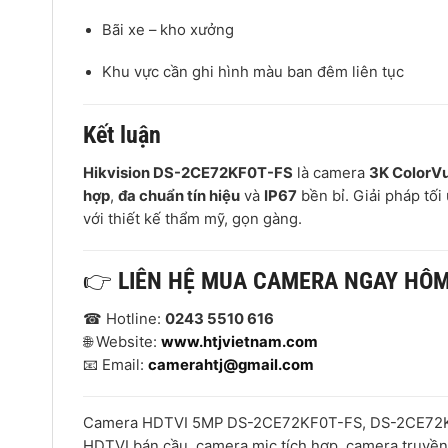
Bãi xe – kho xưởng
Khu vực cần ghi hình màu ban đêm liên tục
Kết luận
Hikvision DS-2CE72KF0T-FS
là camera
3K ColorVu
hợp
,
đa chuẩn tín hiệu
và
IP67
bền bỉ. Giải pháp tố
với thiết kế thẩm mỹ, gọn gàng.
👉
LIÊN HỆ MUA CAMERA NGAY HÔ
☎ Hotline:
0243 5510 616
🌐 Website:
www.htjvietnam.com
📧 Email:
camerahtj@gmail.com
Camera HDTVI 5MP DS-2CE72KF0T-FS, DS-2CE72KF
HDTVI bán cầu, camera mic tích hợp, camera truyền