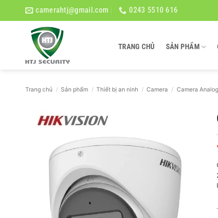
Bỏ
camerahtj@gmail.com
0243 5510 616
qua
nội
dung
TRANG CHỦ
SẢN PHẨM
Trang chủ
/
Sản phẩm
/
Thiết bị an ninh
/
Camera
/
Camera Analo