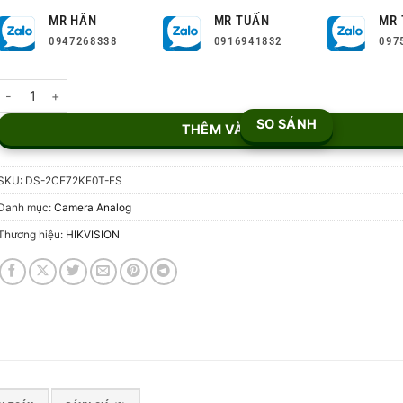
MR HÂN
MR TUẤN
MR 
0947268338
0916941832
097
Camera HDTVI 5MP DS-2CE72KF0T-FS số lượng
SO SÁNH
THÊM VÀO GIỎ
SKU:
DS-2CE72KF0T-FS
Danh mục:
Camera Analog
Thương hiệu:
HIKVISION