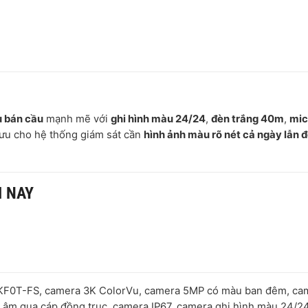
 bán cầu
mạnh mẽ với
ghi hình màu 24/24
,
đèn trắng 40m
,
mic
i ưu cho hệ thống giám sát cần
hình ảnh màu rõ nét cả ngày lẫn 
M NAY
0T-FS, camera 3K ColorVu, camera 5MP có màu ban đêm, ca
 âm qua cáp đồng trục, camera IP67, camera ghi hình màu 24/2