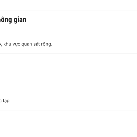
hông gian
, khu vực quan sát rộng.
c tạp