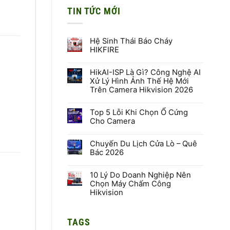
TIN TỨC MỚI
Hệ Sinh Thái Báo Cháy
HIKFIRE
Không
có
HikAI-ISP Là Gì? Công Nghệ AI
bình
luận
Xử Lý Hình Ảnh Thế Hệ Mới
ở
Trên Camera Hikvision 2026
Hệ
Sinh
Không
Thái
có
Báo
Top 5 Lỗi Khi Chọn Ổ Cứng
bình
Cháy
luận
Cho Camera
HIKFIRE
ở
HikAI-
Không
ISP
có
Là
Chuyến Du Lịch Cửa Lò – Quê
bình
Gì?
luận
Bác 2026
Công
ở
Nghệ
Top
Không
AI
5
có
Xử
Lỗi
10 Lý Do Doanh Nghiệp Nên
bình
Lý
Khi
luận
Chọn Máy Chấm Công
Hình
Chọn
ở
Hikvision
Ảnh
Ổ
Chuyến
Thế
Cứng
Du
Không
Hệ
Cho
Lịch
có
Mới
Camera
Cửa
bình
Trên
Lò
TAGS
luận
Camera
–
ở
Hikvision
Quê