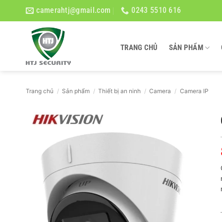
Bỏ
camerahtj@gmail.com
0243 5510 616
qua
nội
dung
TRANG CHỦ
SẢN PHẨM
Trang chủ
/
Sản phẩm
/
Thiết bị an ninh
/
Camera
/
Camera IP