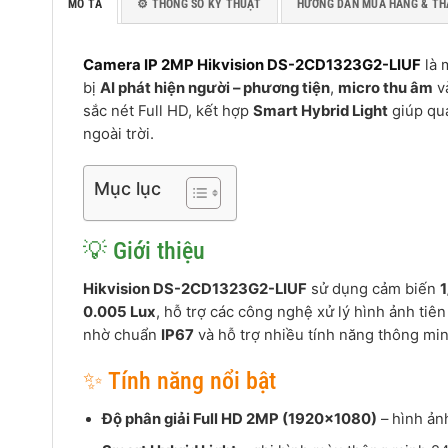
MÔ TẢ
⚙️ THÔNG SỐ KỸ THUẬT
HƯỚNG DẪN MUA HÀNG & TH
Camera IP 2MP Hikvision DS-2CD1323G2-LIUF
là 
bị
AI phát hiện người – phương tiện
,
micro thu âm
v
sắc nét Full HD, kết hợp
Smart Hybrid Light
giúp qua
ngoài trời.
Mục lục
💡 Giới thiệu
Hikvision DS-2CD1323G2-LIUF
sử dụng cảm biến
1
0.005 Lux
, hỗ trợ các công nghệ xử lý hình ảnh ti
nhờ chuẩn
IP67
và hỗ trợ nhiều tính năng thông min
✨ Tính năng nổi bật
Độ phân giải Full HD 2MP (1920×1080)
– hình ảnh