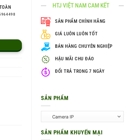
HTJ VIỆT NAM CAM KẾT
TOÀN
5964498
SẢN PHẨM CHÍNH HÃNG
GIÁ LUÔN LUÔN TỐT
BÁN HÀNG CHUYÊN NGHIỆP
HẬU MÃI CHU ĐÁO
ĐỔI TRẢ TRONG 7 NGÀY
SẢN PHẨM
SẢN PHẨM KHUYẾN MẠI