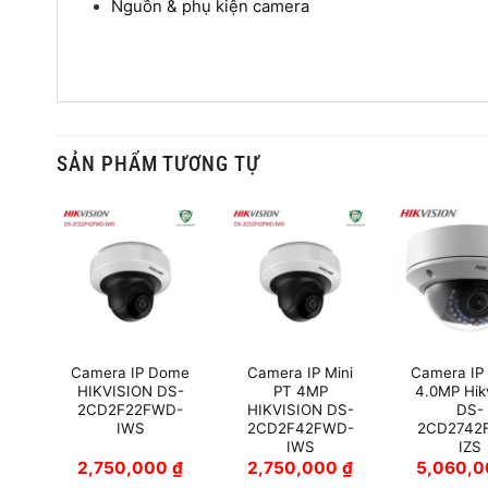
Nguồn & phụ kiện camera
SẢN PHẨM TƯƠNG TỰ
ome
Camera IP Dome
Camera IP Mini
Camera IP
H-
HIKVISION DS-
PT 4MP
4.0MP Hik
2CD2F22FWD-
HIKVISION DS-
DS-
IWS
2CD2F42FWD-
2CD2742
IWS
IZS
0
₫
2,750,000
₫
2,750,000
₫
5,060,