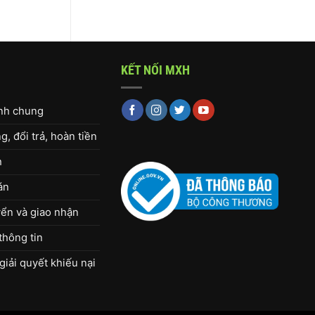
KẾT NỐI MXH
ịnh chung
, đổi trả, hoàn tiền
h
án
ển và giao nhận
thông tin
giải quyết khiếu nại