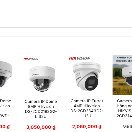
 Dome
Camera IP Turret
Camera
Camera IP Dome
vision
4MP Hikvision
hồng n
8MP Hikvision
DS-2CD2343G2-
HIKVIS
DS-2CD2183G2-
FWD-
LI2U
2CD314
LIS2U
000
₫
2,050,000
₫
Giá l
3,050,000
₫