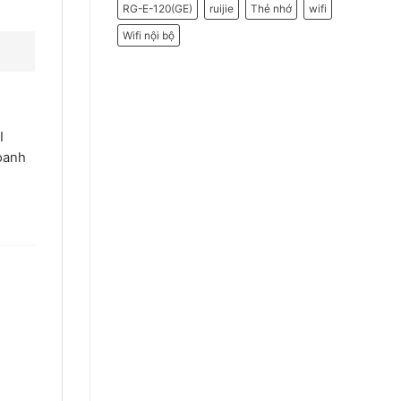
RG-E-120(GE)
ruijie
Thẻ nhớ
wifi
Wifi nội bộ
I
doanh