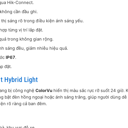
ua Hik-Connect.
 không cần đầu ghi.
 thị sáng rõ trong điều kiện ánh sáng yếu.
ợp từng vị trí lắp đặt.
quả trong không gian rộng.
nh sáng đều, giảm nhiễu hiệu quả.
ước
IP67
.
ắp đặt.
 Hybrid Light
ang bị công nghệ
ColorVu
hiển thị màu sắc rực rỡ suốt 24 giờ. 
g bật đèn hồng ngoại hoặc ánh sáng trắng, giúp người dùng dễ
iện rõ ràng cả ban đêm.
nhà, khu vực đỗ xe.