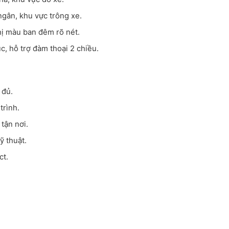
 ngân, khu vực trông xe.
thị màu ban đêm rõ nét.
tục, hỗ trợ đàm thoại 2 chiều.
 đủ.
trình.
tận nơi.
ỹ thuật.
ct.