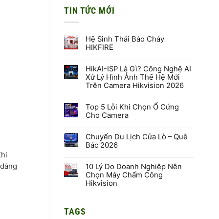
TIN TỨC MỚI
Hệ Sinh Thái Báo Cháy
HIKFIRE
Không
có
HikAI-ISP Là Gì? Công Nghệ AI
bình
luận
Xử Lý Hình Ảnh Thế Hệ Mới
ở
Trên Camera Hikvision 2026
Hệ
Sinh
Không
Thái
có
Báo
Top 5 Lỗi Khi Chọn Ổ Cứng
bình
Cháy
luận
Cho Camera
HIKFIRE
ở
HikAI-
Không
ISP
có
Là
Chuyến Du Lịch Cửa Lò – Quê
bình
Gì?
luận
Bác 2026
Công
ở
Nghệ
Khi
Top
Không
AI
5
có
 dàng
Xử
Lỗi
10 Lý Do Doanh Nghiệp Nên
bình
Lý
Khi
luận
Chọn Máy Chấm Công
Hình
Chọn
ở
Hikvision
Ảnh
Ổ
Chuyến
Thế
Cứng
Du
Không
Hệ
Cho
Lịch
có
Mới
Camera
Cửa
bình
Trên
Lò
TAGS
luận
Camera
–
ở
Hikvision
Quê