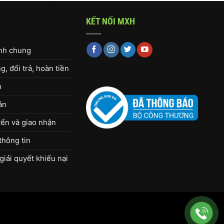
KẾT NỐI MXH
ịnh chung
, đổi trả, hoàn tiền
h
án
ển và giao nhận
thông tin
giải quyết khiếu nại