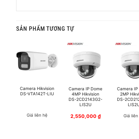
SẢN PHẨM TƯƠNG TỰ
ni
Camera Hikvision
Camera IP Dome
Camera IP
ion
DS-VTA142T-LIU
4MP Hikvision
2MP Hikv
DS-2CD2143G2-
DS-2CD21
WG-
LIS2U
LIS2
0
₫
Giá liên hệ
2,550,000
₫
Giá liên