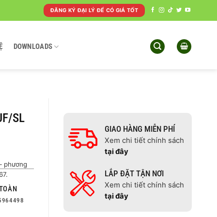
ĐĂNG KÝ ĐẠI LÝ ĐỂ CÓ GIÁ TỐT
Ệ
DOWNLOADS
UF/SL
GIAO HÀNG MIỄN PHÍ
Xem chi tiết chính sách
tại đây
– phương
LẮP ĐẶT TẬN NƠI
67.
Xem chi tiết chính sách
TOÀN
tại đây
5964498