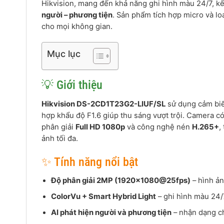
Hikvision, mang đến khả năng ghi hình màu 24/7, 
người – phương tiện
. Sản phẩm tích hợp micro và lo
cho mọi không gian.
Mục lục
💡 Giới thiệu
Hikvision DS-2CD1T23G2-LIUF/SL
sử dụng cảm bi
hợp khẩu độ F1.6 giúp thu sáng vượt trội. Camera có 
phân giải
Full HD 1080p
và công nghệ nén
H.265+
,
ảnh tối đa.
✨ Tính năng nổi bật
Độ phân giải 2MP (1920×1080@25fps)
– hình ảnh
ColorVu + Smart Hybrid Light
– ghi hình màu 24/
AI phát hiện người và phương tiện
– nhận dạng ch