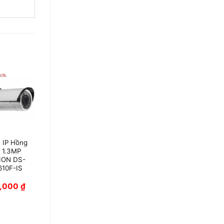
 IP Hồng
Camera HDTVI
 1.3MP
Colorvu 2MP
ION DS-
HIKVISION DS-
10F-IS
2CE72DFT-
PIRXOF
0,000
₫
1,590,000
₫