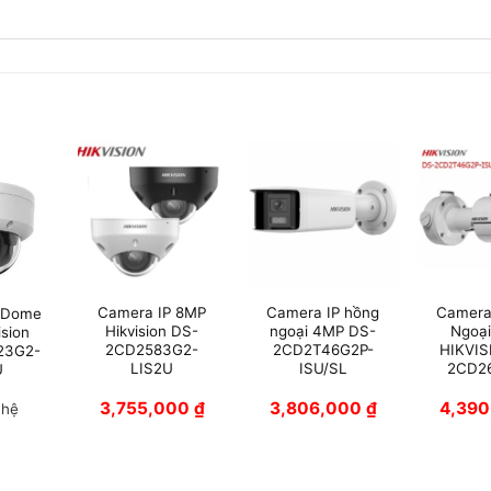
Camera IP 8MP
Camera IP hồng
Camera
 Dome
Hikvision DS-
ngoại 4MP DS-
Ngoại
ision
2CD2583G2-
2CD2T46G2P-
HIKVIS
23G2-
LIS2U
ISU/SL
2CD26
U
3,755,000
₫
3,806,000
₫
4,39
 hệ