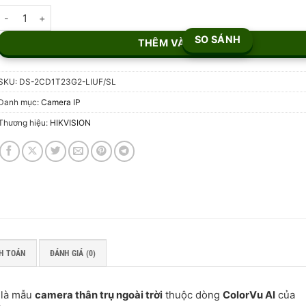
Camera IP 2MP Hikvision DS-2CD1T23G2-LIUF/SL số lượng
SO SÁNH
THÊM VÀO GIỎ
SKU:
DS-2CD1T23G2-LIUF/SL
Danh mục:
Camera IP
Thương hiệu:
HIKVISION
H TOÁN
ĐÁNH GIÁ (0)
là mẫu
camera thân trụ ngoài trời
thuộc dòng
ColorVu AI
của