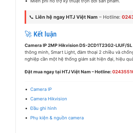
Miễn phí hỗ trợ kỹ thuật trọn đời sản phẩm.
📞
Liên hệ ngay HTJ Việt Nam
– Hotline:
024
🚀 Kết luận
Camera IP 2MP Hikvision DS-2CD1T23G2-LIUF/SL
thông minh, Smart Light, đàm thoại 2 chiều và chống
nghiệp cần một hệ thống giám sát hiện đại, hiệu quả
Đặt mua ngay tại HTJ Việt Nam – Hotline:
0243551
Camera IP
Camera Hikvision
Đầu ghi hình
Phụ kiện & nguồn camera