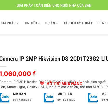
GIẢI PHÁP TOÀN DIỆN CHO NGÔI NHÀ CỦA BẠN
GIẢI PHÁP
TIN TỨC
DỰ ÁN
TÀI LIỆU KỸ THUẬT
LIÊN H
Camera IP 2MP Hikvision DS-2CD1T23G2-LI
1,060,000
₫
Camera IP 2MP Hikvision DS-2CD1T23G2-LIUF/SL AI phát hiện người 
HỖ TRỢ MUA HÀNG
tiện, Smart Light, ColorVu 24/7, loa & micro 2 chiều, thẻ nhớ 512GB, IP
MR HÂN
MR TUẤN
MR 
0947268338
0916941832
097