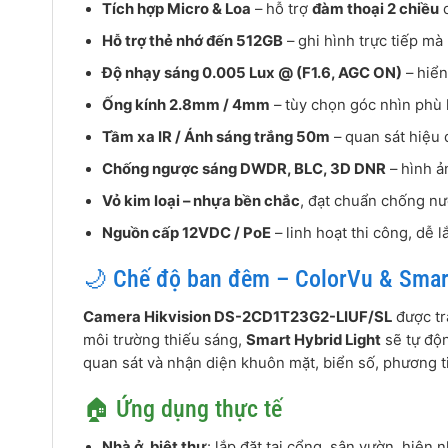
Tích hợp Micro & Loa
– hỗ trợ
đàm thoại 2 chiều
q
Hỗ trợ thẻ nhớ đến 512GB
– ghi hình trực tiếp mà
Độ nhạy sáng 0.005 Lux @ (F1.6, AGC ON)
– hiển
Ống kính 2.8mm / 4mm
– tùy chọn góc nhìn phù h
Tầm xa IR / Ánh sáng trắng 50m
– quan sát hiệu 
Chống ngược sáng DWDR, BLC, 3D DNR
– hình ả
Vỏ kim loại – nhựa bền chắc
, đạt chuẩn chống n
Nguồn cấp 12VDC / PoE
– linh hoạt thi công, dễ l
🌙 Chế độ ban đêm – ColorVu & Smart
Camera Hikvision DS-2CD1T23G2-LIUF/SL
được tr
môi trường thiếu sáng,
Smart Hybrid Light
sẽ tự độn
quan sát và nhận diện khuôn mặt, biển số, phương t
🏠 Ứng dụng thực tế
Nhà ở, biệt thự
: lắp đặt tại cổng, sân vườn, hiên 