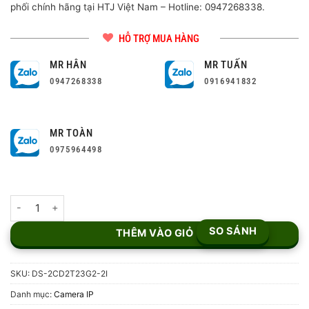
phối chính hãng tại HTJ Việt Nam – Hotline: 0947268338.
HỖ TRỢ MUA HÀNG
MR HÂN
MR TUẤN
0947268338
0916941832
MR TOÀN
0975964498
Camera IP 2MP Hikvision DS-2CD2T23G2-2I số lượng
SO SÁNH
THÊM VÀO GIỎ
SKU:
DS-2CD2T23G2-2I
Danh mục:
Camera IP