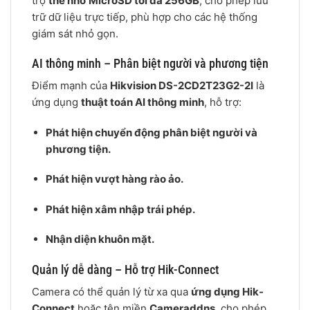
trợ
thẻ nhớ MicroSD tối đa 256GB
, cho phép lưu
trữ dữ liệu trực tiếp, phù hợp cho các hệ thống
giám sát nhỏ gọn.
AI thông minh – Phân biệt người và phương tiện
Điểm mạnh của
Hikvision DS-2CD2T23G2-2I
là
ứng dụng
thuật toán AI thông minh
, hỗ trợ:
Phát hiện chuyển động phân biệt người và
phương tiện.
Phát hiện vượt hàng rào ảo.
Phát hiện xâm nhập trái phép.
Nhận diện khuôn mặt.
Quản lý dễ dàng – Hỗ trợ Hik-Connect
Camera có thể quản lý từ xa qua
ứng dụng Hik-
Connect
hoặc tên miền
Cameraddns
, cho phép