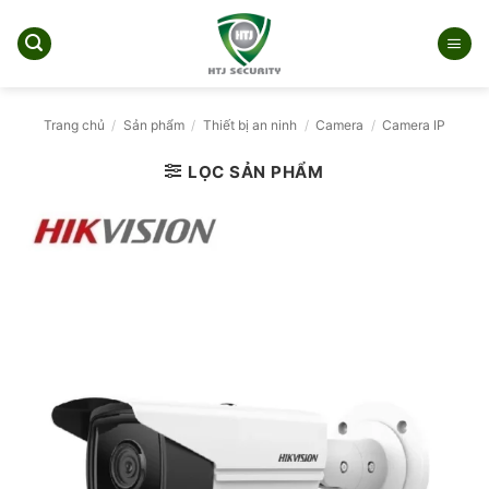
Bỏ
qua
nội
dung
Trang chủ
/
Sản phẩm
/
Thiết bị an ninh
/
Camera
/
Camera IP
LỌC SẢN PHẨM