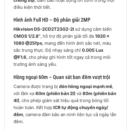
chống bụi
, đảm bảo hoạt động ổn định trong mọi
điều kiện thời tiết.
Hình ảnh Full HD – Độ phân giải 2MP
Hikvision DS-2CD2T23G2-2I
sử dụng cảm biến
CMOS 1/2.8”
, hỗ trợ độ phân giải tối đa
1920 ×
1080 @25fps
, mang đến hình ảnh sắc nét, màu
sắc trung thực. Độ nhạy sáng chỉ
0.005 Lux
@F1.6
, cho phép ghi hình tốt ngay cả trong môi
trường ánh sáng yếu.
Hồng ngoại 60m – Quan sát ban đêm vượt trội
Camera được trang bị
đèn hồng ngoại mạnh mẽ
,
với tầm xa
60m (phiên bản 2I)
và
80m (phiên bản
4I)
, cho phép giám sát hiệu quả trong bóng tối
hoàn toàn. Kết hợp
ICR tự động chuyển ngày/
đêm
, camera đảm bảo an ninh liên tục cả ngày lẫn
đêm.