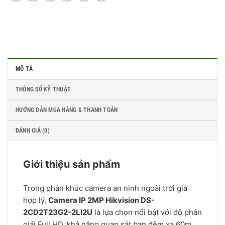
MÔ TẢ
THÔNG SỐ KỸ THUẬT
HƯỚNG DẪN MUA HÀNG & THANH TOÁN
ĐÁNH GIÁ (0)
Giới thiệu sản phẩm
Trong phân khúc camera an ninh ngoài trời giá
hợp lý,
Camera IP 2MP Hikvision DS-
2CD2T23G2-2LI2U
là lựa chọn nổi bật với độ phân
giải Full HD, khả năng quan sát ban đêm xa 60m,