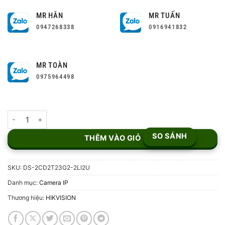
MR HÂN
MR TUẤN
0947268338
0916941832
MR TOÀN
0975964498
Camera IP 2MP Hikvision DS-2CD2T23G2-2LI2U số lượng
SO SÁNH
THÊM VÀO GIỎ
SKU:
DS-2CD2T23G2-2LI2U
Danh mục:
Camera IP
Thương hiệu:
HIKVISION