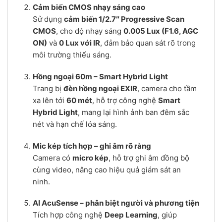
Cảm biến CMOS nhạy sáng cao
Sử dụng
cảm biến 1/2.7″ Progressive Scan
CMOS
, cho độ nhạy sáng
0.005 Lux (F1.6, AGC
ON)
và
0 Lux với IR
, đảm bảo quan sát rõ trong
môi trường thiếu sáng.
Hồng ngoại 60m – Smart Hybrid Light
Trang bị
đèn hồng ngoại EXIR
, camera cho tầm
xa lên tới
60 mét
, hỗ trợ công nghệ
Smart
Hybrid Light
, mang lại hình ảnh ban đêm sắc
nét và hạn chế lóa sáng.
Mic kép tích hợp – ghi âm rõ ràng
Camera có
micro kép
, hỗ trợ ghi âm đồng bộ
cùng video, nâng cao hiệu quả giám sát an
ninh.
AI AcuSense – phân biệt người và phương tiện
Tích hợp công nghệ
Deep Learning
, giúp