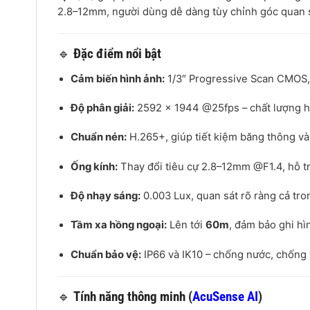
2.8–12mm, người dùng dễ dàng tùy chỉnh góc quan sá
🔹
Đặc điểm nổi bật
Cảm biến hình ảnh:
1/3″ Progressive Scan CMOS, 
Độ phân giải:
2592 × 1944 @25fps – chất lượng hì
Chuẩn nén:
H.265+, giúp tiết kiệm băng thông và
Ống kính:
Thay đổi tiêu cự 2.8–12mm @F1.4, hỗ 
Độ nhạy sáng:
0.003 Lux, quan sát rõ ràng cả tr
Tầm xa hồng ngoại:
Lên tới
60m
, đảm bảo ghi hì
Chuẩn bảo vệ:
IP66 và IK10 – chống nước, chống 
🔹
Tính năng thông minh (
AcuSense AI
)