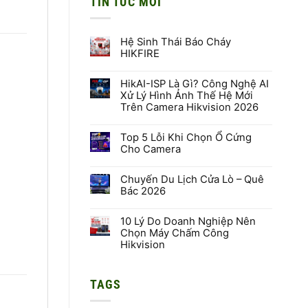
TIN TỨC MỚI
Hệ Sinh Thái Báo Cháy
HIKFIRE
Không
có
HikAI-ISP Là Gì? Công Nghệ AI
bình
luận
Xử Lý Hình Ảnh Thế Hệ Mới
ở
Trên Camera Hikvision 2026
Hệ
Sinh
Không
Thái
có
Báo
Top 5 Lỗi Khi Chọn Ổ Cứng
bình
Cháy
luận
Cho Camera
HIKFIRE
ở
HikAI-
Không
ISP
có
Là
Chuyến Du Lịch Cửa Lò – Quê
bình
Gì?
luận
Bác 2026
Công
ở
Nghệ
Top
Không
AI
5
có
Xử
Lỗi
10 Lý Do Doanh Nghiệp Nên
bình
Lý
Khi
luận
Chọn Máy Chấm Công
Hình
Chọn
ở
Hikvision
Ảnh
Ổ
Chuyến
Thế
Cứng
Du
Không
Hệ
Cho
Lịch
có
Mới
Camera
Cửa
bình
Trên
Lò
TAGS
luận
Camera
–
ở
Hikvision
Quê
10
2026
Bác
Lý