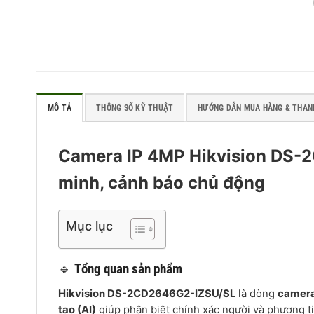
MÔ TẢ
THÔNG SỐ KỸ THUẬT
HƯỚNG DẪN MUA HÀNG & THAN
Camera IP 4MP Hikvision DS-
minh, cảnh báo chủ động
Mục lục
🔹
Tổng quan sản phẩm
Hikvision DS-2CD2646G2-IZSU/SL
là dòng
camera
tạo (AI)
giúp phân biệt chính xác người và phương tiệ