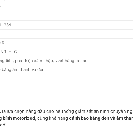
m
/H.264
ANR
DNR, HLC
ng tiện, phát hiện xâm nhập, vượt hàng rào ảo
áo bằng âm thanh và đèn
L
là lựa chọn hàng đầu cho hệ thống giám sát an ninh chuyên ng
g kính motorized
, cùng khả năng
cảnh báo bằng đèn và âm tha
đối.