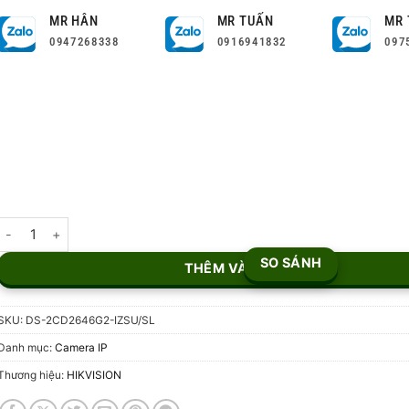
MR HÂN
MR TUẤN
MR 
0947268338
0916941832
097
Camera IP 4MP Hikvision DS-2CD2646G2-IZSU/SL số lượng
SO SÁNH
THÊM VÀO GIỎ
SKU:
DS-2CD2646G2-IZSU/SL
Danh mục:
Camera IP
Thương hiệu:
HIKVISION