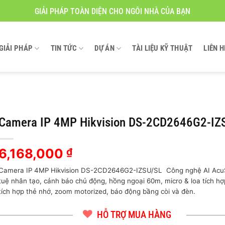
GIẢI PHÁP TOÀN DIỆN CHO NGÔI NHÀ CỦA BẠN
GIẢI PHÁP
TIN TỨC
DỰ ÁN
TÀI LIỆU KỸ THUẬT
LIÊN H
Camera IP 4MP Hikvision DS-2CD2646G2-IZ
6,168,000
₫
Camera IP 4MP Hikvision DS-2CD2646G2-IZSU/SL Công nghệ AI AcuS
tuệ nhân tạo, cảnh báo chủ động, hồng ngoại 60m, micro & loa tích hợ
tích hợp thẻ nhớ, zoom motorized, báo động bầng còi và đèn.
HỖ TRỢ MUA HÀNG