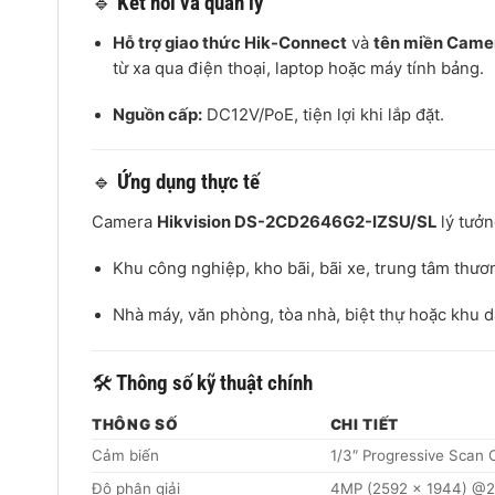
🔹
Kết nối và quản lý
Hỗ trợ giao thức Hik-Connect
và
tên miền Cam
từ xa qua điện thoại, laptop hoặc máy tính bảng.
Nguồn cấp:
DC12V/PoE, tiện lợi khi lắp đặt.
🔹
Ứng dụng thực tế
Camera
Hikvision DS-2CD2646G2-IZSU/SL
lý tưởn
Khu công nghiệp, kho bãi, bãi xe, trung tâm thươ
Nhà máy, văn phòng, tòa nhà, biệt thự hoặc khu 
🛠
Thông số kỹ thuật chính
THÔNG SỐ
CHI TIẾT
Cảm biến
1/3″ Progressive Scan
Độ phân giải
4MP (2592 × 1944) @2