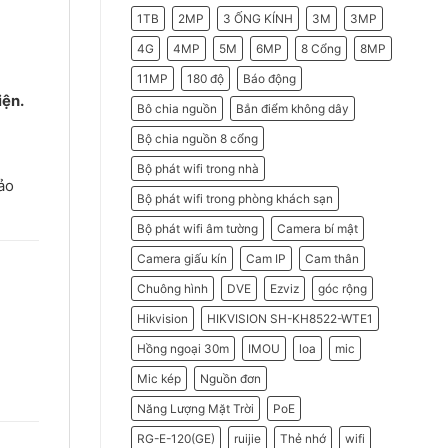
2026
Do
1TB
2MP
3 ỐNG KÍNH
3M
3MP
Doanh
Nghiệp
Nên
4G
4MP
5M
6MP
8 Cổng
8MP
Chọn
Máy
11MP
180 độ
Báo động
Chấm
Công
iện.
Hikvision
Bô chia nguồn
Bắn điểm không dây
Bộ chia nguồn 8 cổng
Bộ phát wifi trong nhà
ảo
Bộ phát wifi trong phòng khách sạn
Bộ phát wifi âm tường
Camera bí mật
Camera giấu kín
Cam IP
Cam thân
Chuông hình
DVE
Ezviz
góc rộng
Hikvision
HIKVISION SH-KH8522-WTE1
Hồng ngoại 30m
IMOU
loa
mic
Mic kép
Nguồn đơn
Năng Lượng Mặt Trời
PoE
RG-E-120(GE)
ruijie
Thẻ nhớ
wifi