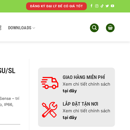
ĐĂNG KÝ ĐẠI LÝ ĐỂ CÓ GIÁ TỐT
Ệ
DOWNLOADS
SU/SL
GIAO HÀNG MIỄN PHÍ
Xem chi tiết chính sách
tại đây
ense – trí
LẮP ĐẶT TẬN NƠI
p, IP66,
Xem chi tiết chính sách
tại đây