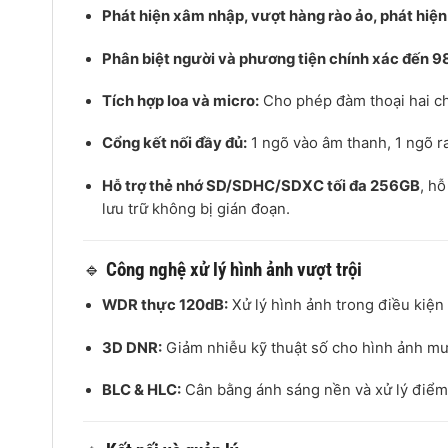
Phát hiện xâm nhập, vượt hàng rào ảo, phát hiện 
Phân biệt người và phương tiện chính xác đến 
Tích hợp loa và micro:
Cho phép đàm thoại hai ch
Cổng kết nối đầy đủ:
1 ngõ vào âm thanh, 1 ngõ r
Hỗ trợ thẻ nhớ SD/SDHC/SDXC tối đa 256GB
, hỗ
lưu trữ không bị gián đoạn.
🔹
Công nghệ xử lý hình ảnh vượt trội
WDR thực 120dB:
Xử lý hình ảnh trong điều kiệ
3D DNR:
Giảm nhiễu kỹ thuật số cho hình ảnh mư
BLC & HLC:
Cân bằng ánh sáng nền và xử lý điể