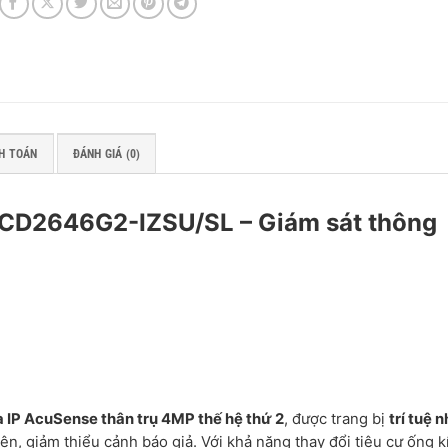
H TOÁN
ĐÁNH GIÁ (0)
2CD2646G2-IZSU/SL – Giám sát thông
 IP AcuSense thân trụ 4MP thế hệ thứ 2
, được trang bị
trí tuệ 
n, giảm thiểu cảnh báo giả. Với khả năng thay đổi tiêu cự ống k