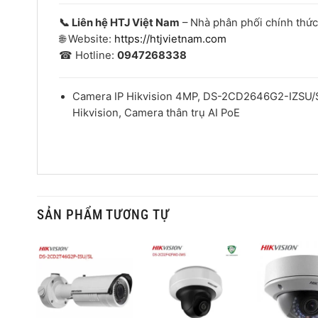
📞 Liên hệ HTJ Việt Nam
– Nhà phân phối chính thứ
🌐 Website:
https://htjvietnam.com
☎ Hotline:
0947268338
Camera IP Hikvision 4MP, DS-2CD2646G2-IZSU/S
Hikvision, Camera thân trụ AI PoE
SẢN PHẨM TƯƠNG TỰ