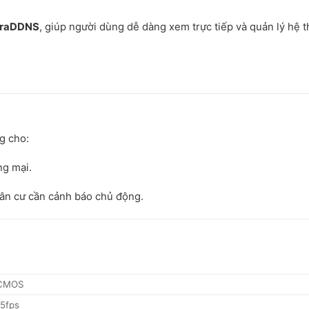
eraDDNS
, giúp người dùng dễ dàng xem trực tiếp và quản lý hệ 
g cho:
ng mại.
dân cư cần cảnh báo chủ động.
 CMOS
5fps