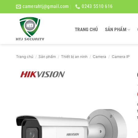
Bỏ
camerahtj@gmail.com
0243 5510 616
qua
nội
dung
TRANG CHỦ
SẢN PHẨM
Trang chủ
/
Sản phẩm
/
Thiết bị an ninh
/
Camera
/
Camera IP