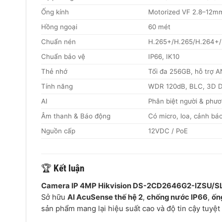
Ống kính
Motorized VF 2.8–12m
Hồng ngoại
60 mét
Chuẩn nén
H.265+/H.265/H.264+
Chuẩn bảo vệ
IP66, IK10
Thẻ nhớ
Tối đa 256GB, hỗ trợ 
Tính năng
WDR 120dB, BLC, 3D 
AI
Phân biệt người & phươ
Âm thanh & Báo động
Có micro, loa, cảnh b
Nguồn cấp
12VDC / PoE
🏆
Kết luận
Camera IP 4MP Hikvision DS-2CD2646G2-IZSU/S
Sở hữu
AI AcuSense thế hệ 2
,
chống nước IP66
,
ốn
sản phẩm mang lại hiệu suất cao và độ tin cậy tuyệt 