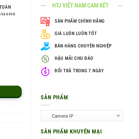
HTJ VIỆT NAM CAM KẾT
TOÀN
5964498
SẢN PHẨM CHÍNH HÃNG
GIÁ LUÔN LUÔN TỐT
BÁN HÀNG CHUYÊN NGHIỆP
HẬU MÃI CHU ĐÁO
ĐỔI TRẢ TRONG 7 NGÀY
SẢN PHẨM
SẢN PHẨM KHUYẾN MẠI