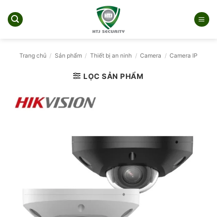
Bỏ
qua
nội
dung
Trang chủ
/
Sản phẩm
/
Thiết bị an ninh
/
Camera
/
Camera IP
LỌC SẢN PHẨM