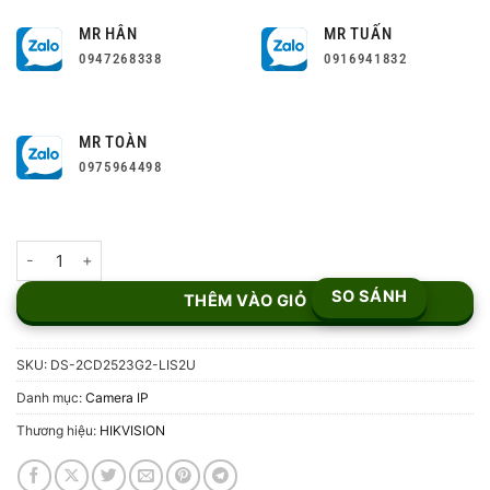
MR HÂN
MR TUẤN
0947268338
0916941832
MR TOÀN
0975964498
Camera IP 8MP Hikvision DS-2CD2523G2-LIS2U số lượng
SO SÁNH
THÊM VÀO GIỎ
SKU:
DS-2CD2523G2-LIS2U
Danh mục:
Camera IP
Thương hiệu:
HIKVISION