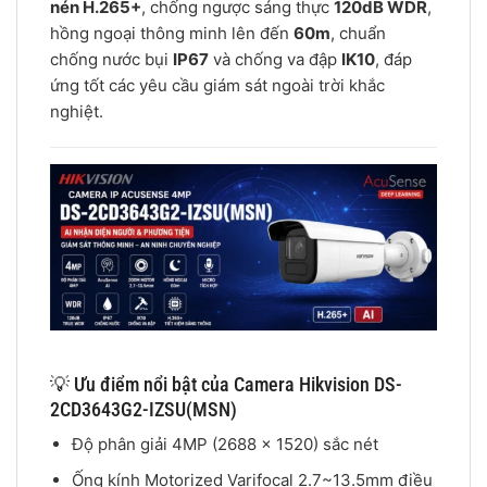
nén H.265+
, chống ngược sáng thực
120dB WDR
,
hồng ngoại thông minh lên đến
60m
, chuẩn
chống nước bụi
IP67
và chống va đập
IK10
, đáp
ứng tốt các yêu cầu giám sát ngoài trời khắc
nghiệt.
💡 Ưu điểm nổi bật của Camera Hikvision DS-
2CD3643G2-IZSU(MSN)
Độ phân giải 4MP (2688 × 1520) sắc nét
Ống kính Motorized Varifocal 2.7~13.5mm điều