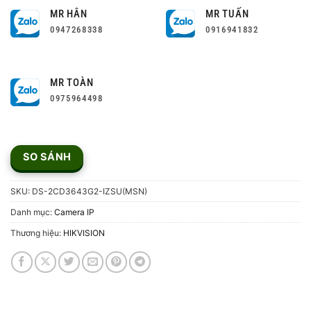
MR HÂN
MR TUẤN
0947268338
0916941832
MR TOÀN
0975964498
SO SÁNH
SKU:
DS-2CD3643G2-IZSU(MSN)
Danh mục:
Camera IP
Thương hiệu:
HIKVISION