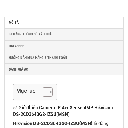
MÔ TẢ
📊 BẢNG THÔNG SỐ KỸ THUẬT
DATASHEET
HƯỚNG DẪN MUA HÀNG & THANH TOÁN
ĐÁNH GIÁ (0)
Mục lục
✅ Giới thiệu Camera IP AcuSense 4MP Hikvision
DS-2CD3643G2-IZSU(MSN)
Hikvision DS-2CD3643G2-IZSU(MSN)
là dòng