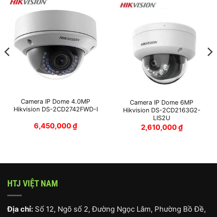
Camera IP Dome 4.0MP
Camera IP Dome 6MP
Hikvision DS-2CD2742FWD-I
Hikvision DS-2CD2163G2-
LIS2U
6,450,000
₫
2,610,000
₫
HTJ VIỆT NAM
Địa chỉ:
Số 12, Ngõ số 2, Đường Ngọc Lâm, Phường Bồ Đề,