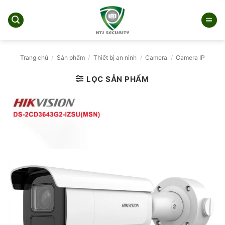
Bỏ
qua
nội
dung
Trang chủ
/
Sản phẩm
/
Thiết bị an ninh
/
Camera
/
Camera IP
LỌC SẢN PHẨM