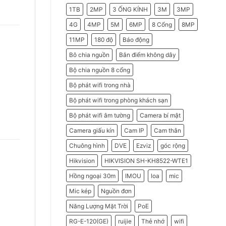
2026
Do
1TB
2MP
3 ỐNG KÍNH
3M
3MP
Doanh
Nghiệp
Nên
4G
4MP
5M
6MP
8 Cổng
8MP
Chọn
Máy
11MP
180 độ
Báo động
Chấm
Công
Hikvision
Bô chia nguồn
Bắn điểm không dây
Bộ chia nguồn 8 cổng
Bộ phát wifi trong nhà
Bộ phát wifi trong phòng khách sạn
Bộ phát wifi âm tường
Camera bí mật
Camera giấu kín
Cam IP
Cam thân
Chuông hình
DVE
Ezviz
góc rộng
Hikvision
HIKVISION SH-KH8522-WTE1
Hồng ngoại 30m
IMOU
loa
mic
Mic kép
Nguồn đơn
Năng Lượng Mặt Trời
PoE
RG-E-120(GE)
ruijie
Thẻ nhớ
wifi