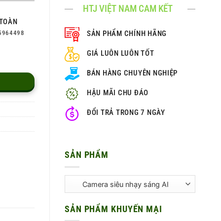
HTJ VIỆT NAM CAM KẾT
TOÀN
5964498
SẢN PHẨM CHÍNH HÃNG
GIÁ LUÔN LUÔN TỐT
BÁN HÀNG CHUYÊN NGHIỆP
HẬU MÃI CHU ĐÁO
ĐỔI TRẢ TRONG 7 NGÀY
SẢN PHẨM
SẢN PHẨM KHUYẾN MẠI