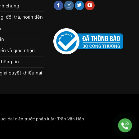
ịnh chung
, đổi trả, hoàn tiền
h
án
ển và giao nhận
thông tin
giải quyết khiếu nại
ời đại diện trước pháp luật: Trần Văn Hân