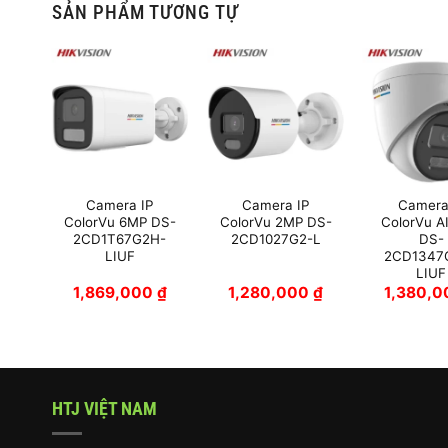
SẢN PHẨM TƯƠNG TỰ
Camera IP
Camera IP
Camera
MP
ColorVu 6MP DS-
ColorVu 2MP DS-
ColorVu A
2H-
2CD1T67G2H-
2CD1027G2-L
DS-
LIUF
2CD1347
LIUF
0
₫
1,869,000
₫
1,280,000
₫
1,380,
HTJ VIỆT NAM