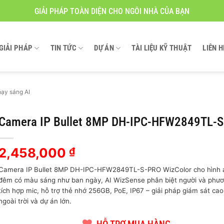
GIẢI PHÁP TOÀN DIỆN CHO NGÔI NHÀ CỦA BẠN
GIẢI PHÁP
TIN TỨC
DỰ ÁN
TÀI LIỆU KỸ THUẬT
LIÊN H
ạy sáng AI
Camera IP Bullet 8MP DH-IPC-HFW2849TL-
2,458,000
₫
Camera IP Bullet 8MP DH-IPC-HFW2849TL-S-PRO WizColor cho hình 
đêm có màu sáng như ban ngày, AI WizSense phân biệt người và phươ
tích hợp mic, hỗ trợ thẻ nhớ 256GB, PoE, IP67 – giải pháp giám sát ca
ngoài trời và dự án lớn.