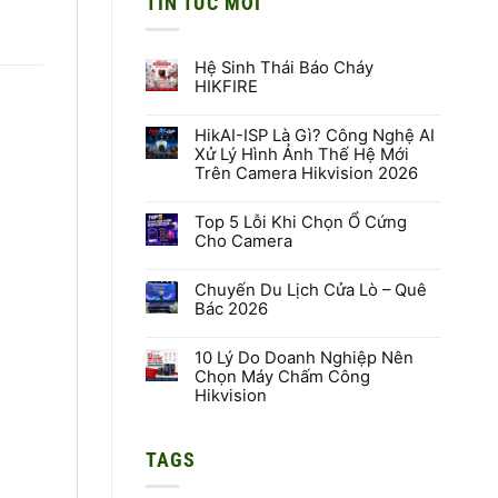
TIN TỨC MỚI
Hệ Sinh Thái Báo Cháy
HIKFIRE
Không
có
HikAI-ISP Là Gì? Công Nghệ AI
bình
luận
Xử Lý Hình Ảnh Thế Hệ Mới
ở
Trên Camera Hikvision 2026
Hệ
Sinh
Không
Thái
có
Báo
Top 5 Lỗi Khi Chọn Ổ Cứng
bình
Cháy
luận
Cho Camera
HIKFIRE
ở
HikAI-
Không
ISP
có
Là
Chuyến Du Lịch Cửa Lò – Quê
bình
Gì?
luận
Bác 2026
Công
ở
Nghệ
Top
Không
AI
5
có
Xử
Lỗi
10 Lý Do Doanh Nghiệp Nên
bình
Lý
Khi
luận
Chọn Máy Chấm Công
Hình
Chọn
ở
Hikvision
Ảnh
Ổ
Chuyến
Thế
Cứng
Du
Không
Hệ
Cho
Lịch
có
Mới
Camera
Cửa
bình
Trên
Lò
TAGS
luận
Camera
–
ở
Hikvision
Quê
10
2026
Bác
Lý