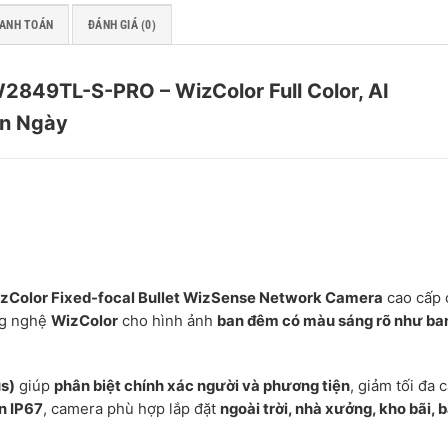
HANH TOÁN
ĐÁNH GIÁ (0)
849TL-S-PRO – WizColor Full Color, AI
an Ngày
zColor Fixed-focal Bullet WizSense Network Camera
cao cấp 
g nghệ
WizColor
cho hình ảnh
ban đêm có màu sáng rõ như ba
s)
giúp
phân biệt chính xác người và phương tiện
, giảm tối đa 
n IP67
, camera phù hợp lắp đặt
ngoài trời, nhà xưởng, kho bãi, b