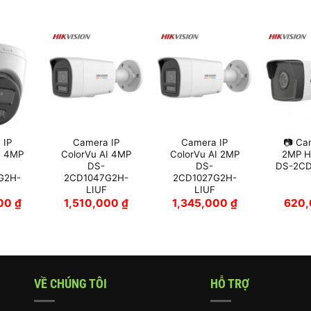
 IP
Camera IP
Camera IP
📷 Ca
I 4MP
ColorVu AI 4MP
ColorVu AI 2MP
2MP Hi
DS-
DS-
DS-2CD
G2H-
2CD1047G2H-
2CD1027G2H-
LIUF
LIUF
000
₫
1,510,000
₫
1,345,000
₫
620
VỀ CHÚNG TÔI
HỖ TRỢ