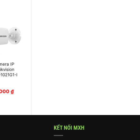
mera IP
Camera IP
kvision
ColorVu 2MP DS-
1021G1-I
2CD1327G0-L
,000
₫
1,190,000
₫
KẾT NỐI MXH