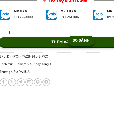
HỖ TRỢ MUA HÀNG
MR HÂN
MR TUẤN
MR 
0947268338
0916941832
097
Camera IP Bullet 8MP DH-IPC-HFW2849TL-S-PRO số lượng
SO SÁNH
THÊM VÀO GIỎ
SKU:
DH-IPC-HFW2849TL-S-PRO
Danh mục:
Camera siêu nhạy sáng AI
Thương hiệu:
DAHUA