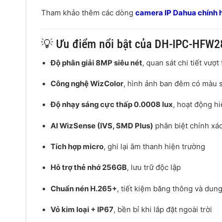
Tham khảo thêm các dòng
camera IP Dahua chính h
💡 Ưu điểm nổi bật của DH-IPC-HFW
Độ phân giải 8MP siêu nét
, quan sát chi tiết vượt 
Công nghệ WizColor
, hình ảnh ban đêm có màu 
Độ nhạy sáng cực thấp 0.0008 lux
, hoạt động h
AI WizSense (IVS, SMD Plus)
phân biệt chính xá
Tích hợp micro
, ghi lại âm thanh hiện trường
Hỗ trợ thẻ nhớ 256GB
, lưu trữ độc lập
Chuẩn nén H.265+
, tiết kiệm băng thông và dun
Vỏ kim loại + IP67
, bền bỉ khi lắp đặt ngoài trời