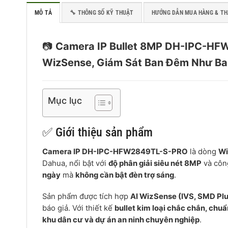
MÔ TẢ
🔧 THÔNG SỐ KỸ THUẬT
HƯỚNG DẪN MUA HÀNG & T
📷
Camera IP Bullet 8MP DH-IPC-HFW2
WizSense, Giám Sát Ban Đêm Như B
Mục lục
✅ Giới thiệu sản phẩm
Camera IP DH-IPC-HFW2849TL-S-PRO
là dòng
Wi
Dahua, nổi bật với
độ phân giải siêu nét 8MP
và côn
ngày
mà
không cần bật đèn trợ sáng
.
Sản phẩm được tích hợp
AI WizSense (IVS, SMD Plu
báo giả. Với thiết kế
bullet kim loại chắc chắn, chuẩ
khu dân cư và dự án an ninh chuyên nghiệp
.