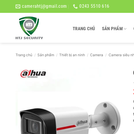
Bỏ
camerahtj@gmail.com
0243 5510 616
qua
nội
dung
TRANG CHỦ
SẢN PHẨM
Trang chủ
/
Sản phẩm
/
Thiết bị an ninh
/
Camera
/
Camera siêu nh