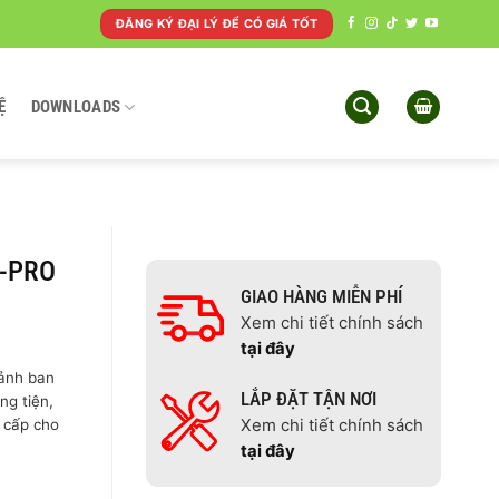
ĐĂNG KÝ ĐẠI LÝ ĐỂ CÓ GIÁ TỐT
Ệ
DOWNLOADS
S-PRO
GIAO HÀNG MIỄN PHÍ
Xem chi tiết chính sách
tại đây
ảnh ban
LẮP ĐẶT TẬN NƠI
ng tiện,
o cấp cho
Xem chi tiết chính sách
tại đây