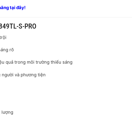
ãng tại đây!
2849TL-S-PRO
trội
sáng rõ
iệu quả trong môi trường thiếu sáng
c người và phương tiện
g lượng