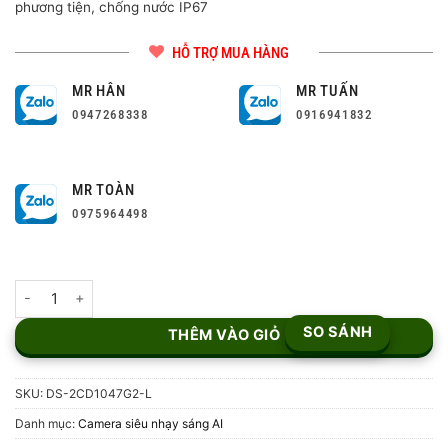
phương tiện, chống nước IP67
HỖ TRỢ MUA HÀNG
MR HÂN
MR TUẤN
0947268338
0916941832
MR TOÀN
0975964498
Camera IP ColorVu 4MP DS-2CD1047G2-L số lượng
SO SÁNH
THÊM VÀO GIỎ
SKU:
DS-2CD1047G2-L
Danh mục:
Camera siêu nhạy sáng AI