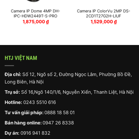
Camera IP Dome 4MP DH-
Camera IP ColorVu 2MP DS-
IPC-HDW2449T-S-PRO
2CD1T27G2H-LIUF
1,875,000
₫
1,529,000
₫
HTJ VIỆT NAM
Địa chỉ:
Số 12, Ngõ số 2, Đường Ngọc Lâm, Phường Bồ Đề,
Long Biên, Hà Nội
Trụ sở:
Số 16,Ngõ 140/1/6, Nguyễn Xiển, Thanh Liệt, Hà Nội
Hotline:
0243 5510 616
Tư vấn giải pháp:
0888 18 58 01
Bán hàng online:
0947 26 8338
Dự án:
0916 941 832