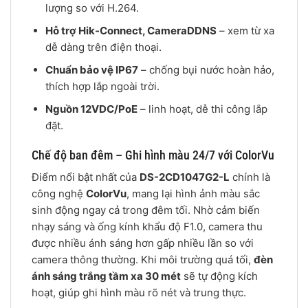
lượng so với H.264.
Hỗ trợ Hik-Connect, CameraDDNS
– xem từ xa
dễ dàng trên điện thoại.
Chuẩn bảo vệ IP67
– chống bụi nước hoàn hảo,
thích hợp lắp ngoài trời.
Nguồn 12VDC/PoE
– linh hoạt, dễ thi công lắp
đặt.
Chế độ ban đêm – Ghi hình màu 24/7 với ColorVu
Điểm nổi bật nhất của
DS-2CD1047G2-L
chính là
công nghệ
ColorVu
, mang lại hình ảnh màu sắc
sinh động ngay cả trong đêm tối. Nhờ cảm biến
nhạy sáng và ống kính khẩu độ F1.0, camera thu
được nhiều ánh sáng hơn gấp nhiều lần so với
camera thông thường. Khi môi trường quá tối,
đèn
ánh sáng trắng tầm xa 30 mét
sẽ tự động kích
hoạt, giúp ghi hình màu rõ nét và trung thực.