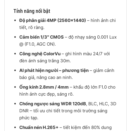
Tính năng nổi bật
Độ phân giải 4MP (2560×1440)
– hình ảnh chi
tiết, rõ ràng.
Cảm biến 1/3″ CMOS
– độ nhạy sáng 0.001 Lux
@ (F1.0, AGC ON).
Công nghệ ColorVu
– ghi hình màu 24/7 với
đèn ánh sáng trắng 30m.
AI phát hiện người – phương tiện
– giảm cảnh
báo giả, nâng cao an ninh.
Ống kính 2.8mm / 4mm
– khẩu độ lớn F1.0 cho
hình ảnh cực đẹp, sáng rõ.
Chống ngược sáng WDR 120dB
, BLC, HLC, 3D
DNR – tối ưu chi tiết trong môi trường sáng
phức tạp.
Chuẩn nén H.265+
– tiết kiệm đến 80% dung