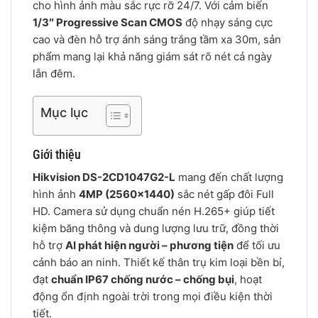
cho hình ảnh màu sắc rực rỡ 24/7. Với cảm biến
1/3″ Progressive Scan CMOS
độ nhạy sáng cực
cao và đèn hỗ trợ ánh sáng trắng tầm xa 30m, sản
phẩm mang lại khả năng giám sát rõ nét cả ngày
lẫn đêm.
Mục lục
Giới thiệu
Hikvision DS-2CD1047G2-L
mang đến chất lượng
hình ảnh
4MP (2560×1440)
sắc nét gấp đôi Full
HD. Camera sử dụng chuẩn nén H.265+ giúp tiết
kiệm băng thông và dung lượng lưu trữ, đồng thời
hỗ trợ
AI phát hiện người – phương tiện
để tối ưu
cảnh báo an ninh. Thiết kế thân trụ kim loại bền bỉ,
đạt
chuẩn IP67 chống nước – chống bụi
, hoạt
động ổn định ngoài trời trong mọi điều kiện thời
tiết.