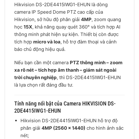
Hikvision DS-2DE4415IWG1-EHUN là dòng
camera IP Speed Dome PTZ cao cấp của
Hikvision
, sở hữu độ phân giải
4MP
, zoom quang
học
15X
, khả năng quay quét 360° và tích hợp AI
thông minh phát hiện sự kiện. Thiết bị còn được
tích hợp
micro và loa
, hỗ trợ đàm thoại và cảnh
báo chủ động hiệu quả.
Nếu bạn cần một camera
PTZ thông minh – zoom
xa rõ nét – tích hợp âm thanh – giám sát ngoài
trời chuyên nghiệp
, thì DS-2DE4415IWG1-EHUN
là lựa chọn rất đáng đầu tư.
Tính năng nổi bật của Camera HIKVISION DS-
2DE4415IWG1-EHUN
Hikvision DS-2DE4415IWG1-EHUN hỗ trợ độ
phân giải
4MP (2560 × 1440)
cho hình ảnh sắc
nét;