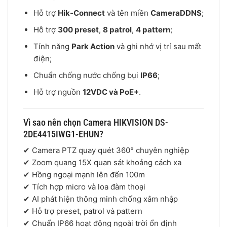
Hỗ trợ
Hik-Connect
và tên miền
CameraDDNS
;
Hỗ trợ
300 preset
,
8 patrol
,
4 pattern
;
Tính năng
Park Action
và ghi nhớ vị trí sau mất
điện;
Chuẩn chống nước chống bụi
IP66
;
Hỗ trợ nguồn
12VDC và PoE+
.
Vì sao nên chọn Camera HIKVISION DS-
2DE4415IWG1-EHUN?
✔ Camera PTZ quay quét 360° chuyên nghiệp
✔ Zoom quang 15X quan sát khoảng cách xa
✔ Hồng ngoại mạnh lên đến 100m
✔ Tích hợp micro và loa đàm thoại
✔ AI phát hiện thông minh chống xâm nhập
✔ Hỗ trợ preset, patrol và pattern
✔ Chuẩn IP66 hoạt động ngoài trời ổn định