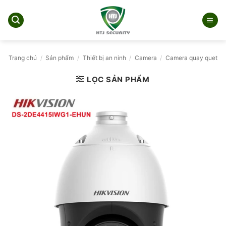
Bỏ
qua
nội
dung
Trang chủ
/
Sản phẩm
/
Thiết bị an ninh
/
Camera
/
Camera quay quet
LỌC SẢN PHẨM