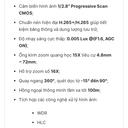
Cảm biến hình ảnh
1/2.8″ Progressive Scan
CMOS
;
Chuẩn nén hiện đại
H.265+/H.265
giúp tiết
kiệm băng thông và dung lượng lưu trữ;
Độ nhạy sáng cực thấp:
0.005 Lux @(F1.6, AGC
ON)
;
Ống kính zoom quang học
15X
tiêu cự
4.8mm
~ 72mm
;
Hỗ trợ zoom số
16X
;
Quay ngang
360°
, quét dọc từ
-15° đến 90°
;
Hồng ngoại thông minh tầm xa tới
100m
;
Tích hợp các công nghệ xử lý hình ảnh:
WDR
HLC