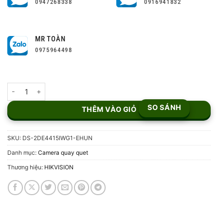
0947268338
0916941832
MR TOÀN
0975964498
Camera IP PTZ 4MP HIKVISION DS-2DE4415IWG1-EHUN số lượng
SO SÁNH
THÊM VÀO GIỎ
SKU:
DS-2DE4415IWG1-EHUN
Danh mục:
Camera quay quet
Thương hiệu:
HIKVISION