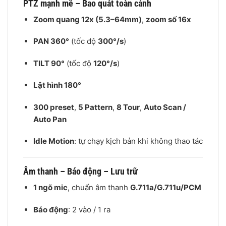
PTZ mạnh mẽ – Bao quát toàn cảnh
Zoom quang 12x (5.3–64mm)
,
zoom số 16x
PAN 360°
(tốc độ
300°/s
)
TILT 90°
(tốc độ
120°/s
)
Lật hình 180°
300 preset
,
5 Pattern
,
8 Tour
,
Auto Scan /
Auto Pan
Idle Motion
: tự chạy kịch bản khi không thao tác
Âm thanh – Báo động – Lưu trữ
1 ngõ mic
, chuẩn âm thanh
G.711a/G.711u/PCM
Báo động
: 2 vào / 1 ra