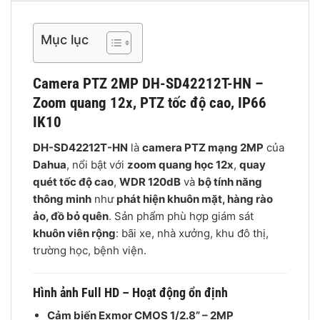
Mục lục
Camera PTZ
2MP
DH-SD42212T-HN –
Zoom quang 12x, PTZ tốc độ cao, IP66
IK10
DH-SD42212T-HN
là
camera PTZ mạng 2MP
của
Dahua
, nổi bật với
zoom quang học 12x
,
quay
quét tốc độ cao
,
WDR 120dB
và
bộ tính năng
thông minh
như
phát hiện khuôn mặt, hàng rào
ảo, đồ bỏ quên
. Sản phẩm phù hợp giám sát
khuôn viên rộng
: bãi xe, nhà xưởng, khu đô thị,
trường học, bệnh viện.
Hình ảnh Full HD – Hoạt động ổn định
Cảm biến Exmor CMOS 1/2.8” – 2MP