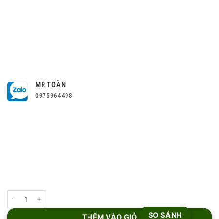
MR TOÀN
0975964498
Camera PTZ 2MP DH-SD42212T-HN số lượng
SO SÁNH
THÊM VÀO GIỎ