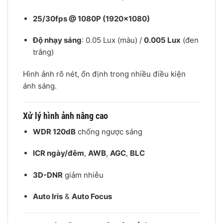
25/30fps @ 1080P (1920×1080)
Độ nhạy sáng
: 0.05 Lux (màu) /
0.005 Lux
(đen
trắng)
Hình ảnh rõ nét, ổn định trong nhiều điều kiện
ánh sáng.
Xử lý hình ảnh nâng cao
WDR 120dB
chống ngược sáng
ICR ngày/đêm
,
AWB
,
AGC
,
BLC
3D-DNR
giảm nhiễu
Auto Iris
&
Auto Focus