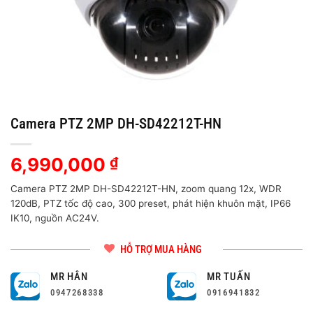
Camera PTZ 2MP DH-SD42212T-HN
6,990,000
₫
Camera PTZ 2MP DH-SD42212T-HN, zoom quang 12x, WDR
120dB, PTZ tốc độ cao, 300 preset, phát hiện khuôn mặt, IP66
IK10, nguồn AC24V.
HỖ TRỢ MUA HÀNG
MR HÂN
MR TUẤN
0947268338
0916941832