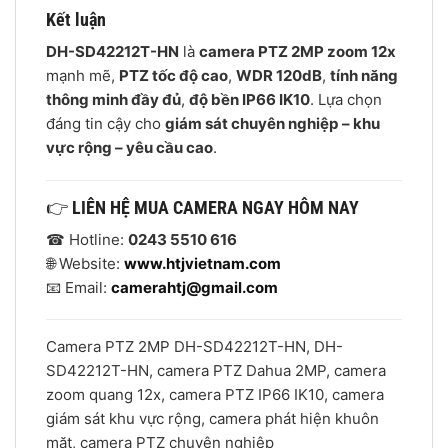
Kết luận
DH-SD42212T-HN
là
camera PTZ 2MP zoom 12x
mạnh mẽ,
PTZ tốc độ cao
,
WDR 120dB
,
tính năng
thông minh đầy đủ
,
độ bền IP66 IK10
. Lựa chọn
đáng tin cậy cho
giám sát chuyên nghiệp – khu
vực rộng – yêu cầu cao
.
👉
LIÊN HỆ MUA CAMERA NGAY HÔM NAY
☎ Hotline:
0243 5510 616
🌐 Website:
www.htjvietnam.com
📧 Email:
camerahtj@gmail.com
Camera PTZ 2MP DH-SD42212T-HN, DH-
SD42212T-HN, camera PTZ Dahua 2MP, camera
zoom quang 12x, camera PTZ IP66 IK10, camera
giám sát khu vực rộng, camera phát hiện khuôn
mặt, camera PTZ chuyên nghiệp