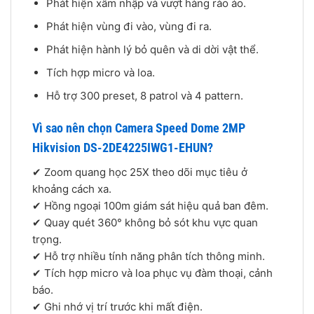
Phát hiện xâm nhập và vượt hàng rào ảo.
Phát hiện vùng đi vào, vùng đi ra.
Phát hiện hành lý bỏ quên và di dời vật thể.
Tích hợp micro và loa.
Hỗ trợ 300 preset, 8 patrol và 4 pattern.
Vì sao nên chọn Camera Speed Dome 2MP
Hikvision DS-2DE4225IWG1-EHUN?
✔ Zoom quang học 25X theo dõi mục tiêu ở
khoảng cách xa.
✔ Hồng ngoại 100m giám sát hiệu quả ban đêm.
✔ Quay quét 360° không bỏ sót khu vực quan
trọng.
✔ Hỗ trợ nhiều tính năng phân tích thông minh.
✔ Tích hợp micro và loa phục vụ đàm thoại, cảnh
báo.
✔ Ghi nhớ vị trí trước khi mất điện.