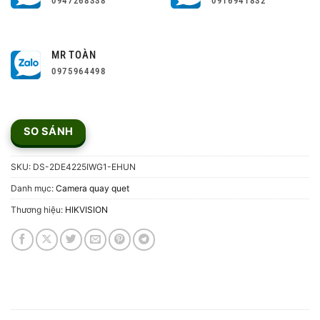
0947268338
0916941832
MR TOÀN
0975964498
SO SÁNH
SKU:
DS-2DE4225IWG1-EHUN
Danh mục:
Camera quay quet
Thương hiệu:
HIKVISION