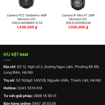
Camera PTZ TandemVu 4MP
Camera IP Mini PT 2MP
Hikvision DS-
Hikvision DS-
2SE2C400MWG-E/14
2DE2C200IWG/W
1,436,000
₫
1,020,000
₫
HTJ VIỆT NAM
Địa chỉ:
Số 12, Ngõ số 2, Đường Ngọc Lâm, Phường Bồ Đề,
Long Biên, Hà Nội
Trụ sở:
Số 16,Ngõ 140/1/6, Nguyễn Xiển, Thanh Liệt, Hà Nội
Hotline:
0243 5510 616
Tư vấn giải pháp:
0888 18 58 01
Bán hàng online:
0947 26 8338