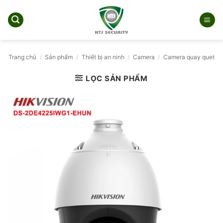
Bỏ
qua
nội
dung
Trang chủ
/
Sản phẩm
/
Thiết bị an ninh
/
Camera
/
Camera quay quet
LỌC SẢN PHẨM