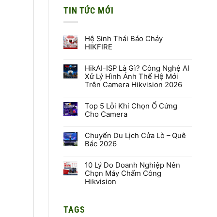
TIN TỨC MỚI
Hệ Sinh Thái Báo Cháy
HIKFIRE
Không
có
HikAI-ISP Là Gì? Công Nghệ AI
bình
luận
Xử Lý Hình Ảnh Thế Hệ Mới
ở
Trên Camera Hikvision 2026
Hệ
Sinh
Không
Thái
có
Báo
Top 5 Lỗi Khi Chọn Ổ Cứng
bình
Cháy
luận
Cho Camera
HIKFIRE
ở
HikAI-
Không
ISP
có
Là
Chuyến Du Lịch Cửa Lò – Quê
bình
Gì?
luận
Bác 2026
Công
ở
Nghệ
Top
Không
AI
5
có
Xử
Lỗi
10 Lý Do Doanh Nghiệp Nên
bình
Lý
Khi
luận
Chọn Máy Chấm Công
Hình
Chọn
ở
Hikvision
Ảnh
Ổ
Chuyến
Thế
Cứng
Du
Không
Hệ
Cho
Lịch
có
Mới
Camera
Cửa
bình
Trên
Lò
TAGS
luận
Camera
–
ở
Hikvision
Quê