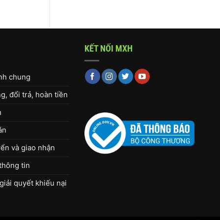
KẾT NỐI MXH
ịnh chung
, đổi trả, hoàn tiền
h
án
ển và giao nhận
thông tin
giải quyết khiếu nại