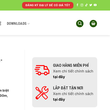
ĐĂNG KÝ ĐẠI LÝ ĐỂ CÓ GIÁ TỐT
Ệ
DOWNLOADS
-
GIAO HÀNG MIỄN PHÍ
Xem chi tiết chính sách
tại đây
LẮP ĐẶT TẬN NƠI
n biệt
Xem chi tiết chính sách
 30m,
tại đây