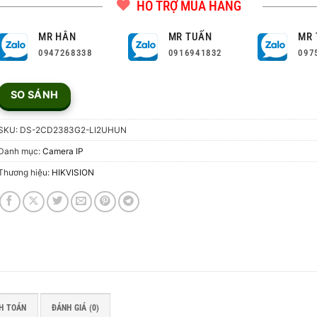
HỖ TRỢ MUA HÀNG
MR HÂN
MR TUẤN
MR 
0947268338
0916941832
097
SO SÁNH
SKU:
DS-2CD2383G2-LI2UHUN
Danh mục:
Camera IP
Thương hiệu:
HIKVISION
H TOÁN
ĐÁNH GIÁ (0)