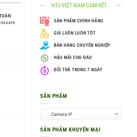
HTJ VIỆT NAM CAM KẾT
TOÀN
SẢN PHẨM CHÍNH HÃNG
5964498
GIÁ LUÔN LUÔN TỐT
BÁN HÀNG CHUYÊN NGHIỆP
HẬU MÃI CHU ĐÁO
ĐỔI TRẢ TRONG 7 NGÀY
SẢN PHẨM
SẢN PHẨM KHUYẾN MẠI