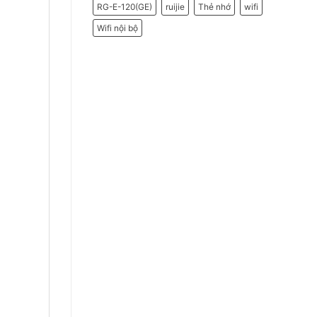
RG-E-120(GE)
ruijie
Thẻ nhớ
wifi
Wifi nội bộ