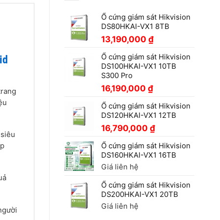
Ổ cứng giám sát Hikvision
DS80HKAI-VX1 8TB
13,190,000
₫
Ổ cứng giám sát Hikvision
id
DS100HKAI-VX1 10TB
S300 Pro
16,190,000
₫
trang
ệu
Ổ cứng giám sát Hikvision
DS120HKAI-VX1 12TB
16,790,000
₫
 siêu
úp
Ổ cứng giám sát Hikvision
DS160HKAI-VX1 16TB
Giá liên hệ
uả
Ổ cứng giám sát Hikvision
DS200HKAI-VX1 20TB
Giá liên hệ
người