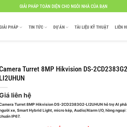
GIẢI PHÁP TOÀN DIỆN CHO NGÔI NHÀ CỦA BẠN
GIẢI PHÁP
TIN TỨC
DỰ ÁN
TÀI LIỆU KỸ THUẬT
LIÊN H
Camera Turret 8MP Hikvision DS-2CD2383G2
LI2UHUN
Giá liên hệ
Camera Turret 8MP Hikvision DS-2CD2383G2-LI2UHUN hỗ trợ AI phâ
người xe, Smart Hybrid Light, micro kép, Audio/Alarm I/O, hồng ngoại
chuẩn IP67.