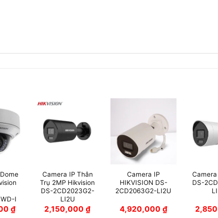
 Dome
Camera IP Thân
Camera IP
Camera 
vision
Trụ 2MP Hikvision
HIKVISION DS-
DS-2CD
DS-2CD2023G2-
2CD2063G2-LI2U
L
FWD-I
LI2U
000
₫
2,150,000
₫
4,920,000
₫
2,85