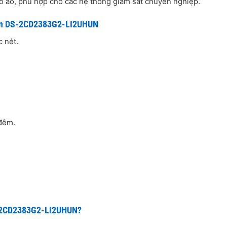
ào ảo, phù hợp cho các hệ thống giám sát chuyên nghiệp.
sion DS-2CD2383G2-LI2UHUN
 nét.
 đêm.
S-2CD2383G2-LI2UHUN?