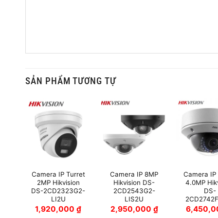
SẢN PHẨM TƯƠNG TỰ
Camera IP Turret
Camera IP 8MP
Camera IP
ome
2MP Hikvision
Hikvision DS-
4.0MP Hik
on
DS-2CD2323G2-
2CD2543G2-
DS-
G2-
LI2U
LIS2U
2CD2742
1,920,000
₫
2,950,000
₫
6,450,
0
₫