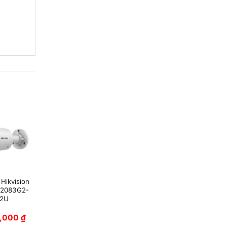
Hikvision
Camera Hikvision
2083G2-
DS-VTA142T-LIU
I2U
0,000
₫
Giá liên hệ