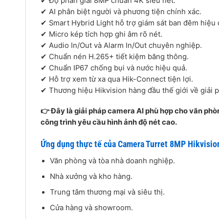
✔ Độ phân giải 8MP chuẩn 4K siêu nét.
✔ AI phân biệt người và phương tiện chính xác.
✔ Smart Hybrid Light hỗ trợ giám sát ban đêm hiệu 
✔ Micro kép tích hợp ghi âm rõ nét.
✔ Audio In/Out và Alarm In/Out chuyên nghiệp.
✔ Chuẩn nén H.265+ tiết kiệm băng thông.
✔ Chuẩn IP67 chống bụi và nước hiệu quả.
✔ Hỗ trợ xem từ xa qua Hik-Connect tiện lợi.
✔ Thương hiệu Hikvision hàng đầu thế giới về giải 
👉 Đây là giải pháp camera AI phù hợp cho văn phò
công trình yêu cầu hình ảnh độ nét cao.
Ứng dụng thực tế của Camera Turret 8MP Hikvis
Văn phòng và tòa nhà doanh nghiệp.
Nhà xưởng và kho hàng.
Trung tâm thương mại và siêu thị.
Cửa hàng và showroom.