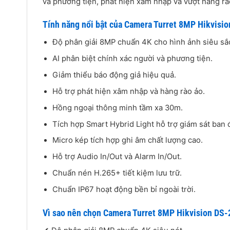
và phương tiện, phát hiện xâm nhập và vượt hàng r
Tính năng nổi bật của Camera Turret 8MP Hikvi
Độ phân giải 8MP chuẩn 4K cho hình ảnh siêu sắc
AI phân biệt chính xác người và phương tiện.
Giảm thiểu báo động giả hiệu quả.
Hỗ trợ phát hiện xâm nhập và hàng rào ảo.
Hồng ngoại thông minh tầm xa 30m.
Tích hợp Smart Hybrid Light hỗ trợ giám sát ban
Micro kép tích hợp ghi âm chất lượng cao.
Hỗ trợ Audio In/Out và Alarm In/Out.
Chuẩn nén H.265+ tiết kiệm lưu trữ.
Chuẩn IP67 hoạt động bền bỉ ngoài trời.
Vì sao nên chọn Camera Turret 8MP Hikvision D