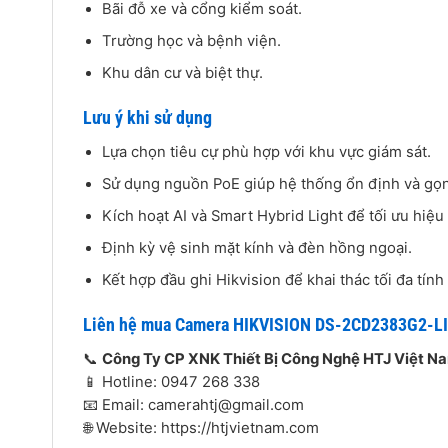
Bãi đỗ xe và cổng kiểm soát.
Trường học và bệnh viện.
Khu dân cư và biệt thự.
Lưu ý khi sử dụng
Lựa chọn tiêu cự phù hợp với khu vực giám sát.
Sử dụng nguồn PoE giúp hệ thống ổn định và gọ
Kích hoạt AI và Smart Hybrid Light để tối ưu hiệu
Định kỳ vệ sinh mặt kính và đèn hồng ngoại.
Kết hợp đầu ghi Hikvision để khai thác tối đa tính
Liên hệ mua Camera HIKVISION DS-2CD2383G2-L
📞
Công Ty CP XNK Thiết Bị Công Nghệ HTJ Việt N
📱 Hotline: 0947 268 338
📧 Email: camerahtj@gmail.com
🌐 Website: https://htjvietnam.com