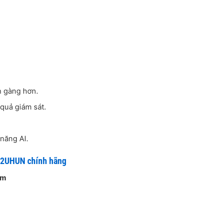
n gàng hơn.
 quả giám sát.
 năng AI.
I2UHUN chính hãng
am