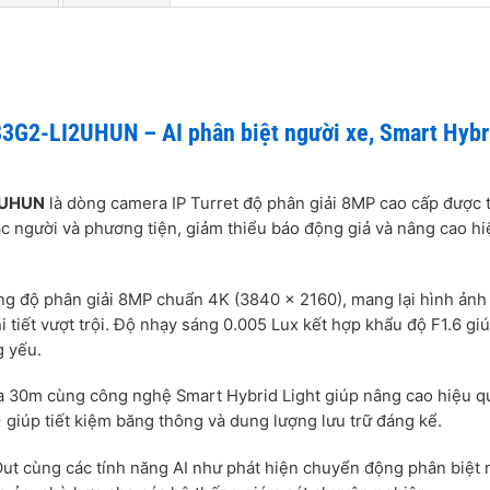
3G2-LI2UHUN – AI phân biệt người xe, Smart Hybr
2UHUN
là dòng camera IP Turret độ phân giải 8MP cao cấp được 
c người và phương tiện, giảm thiểu báo động giả và nâng cao hi
ng độ phân giải 8MP chuẩn 4K (3840 × 2160), mang lại hình ảnh
i tiết vượt trội. Độ nhạy sáng 0.005 Lux kết hợp khẩu độ F1.6 gi
g yếu.
a 30m cùng công nghệ Smart Hybrid Light giúp nâng cao hiệu q
 giúp tiết kiệm băng thông và dung lượng lưu trữ đáng kể.
Out cùng các tính năng AI như phát hiện chuyển động phân biệt 