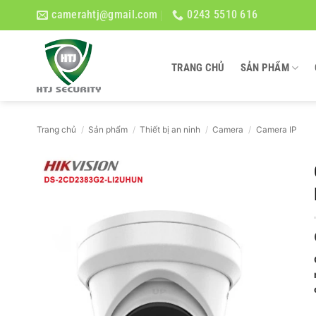
Bỏ
camerahtj@gmail.com
0243 5510 616
qua
nội
dung
TRANG CHỦ
SẢN PHẨM
Trang chủ
/
Sản phẩm
/
Thiết bị an ninh
/
Camera
/
Camera IP