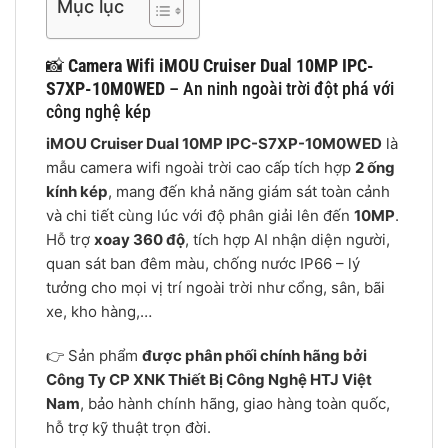
Mục lục
📸
Camera Wifi iMOU Cruiser Dual 10MP IPC-
S7XP-10M0WED
– An ninh ngoài trời đột phá với
công nghệ kép
iMOU Cruiser Dual 10MP IPC-S7XP-10M0WED
là
mẫu camera wifi ngoài trời cao cấp tích hợp
2 ống
kính kép
, mang đến khả năng giám sát toàn cảnh
và chi tiết cùng lúc với độ phân giải lên đến
10MP
.
Hỗ trợ
xoay 360 độ
, tích hợp AI nhận diện người,
quan sát ban đêm màu, chống nước IP66 – lý
tưởng cho mọi vị trí ngoài trời như cổng, sân, bãi
xe, kho hàng,…
👉 Sản phẩm
được phân phối chính hãng bởi
Công Ty CP XNK Thiết Bị Công Nghệ HTJ Việt
Nam
, bảo hành chính hãng, giao hàng toàn quốc,
hỗ trợ kỹ thuật trọn đời.