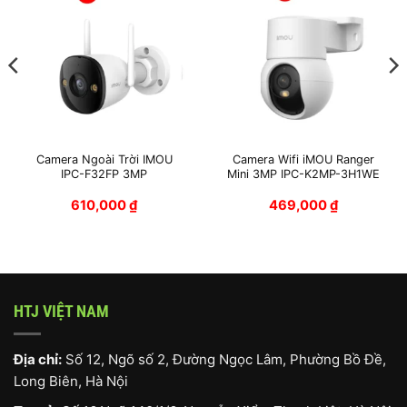
Camera Ngoài Trời IMOU
Camera Wifi iMOU Ranger
IPC-F32FP 3MP
Mini 3MP IPC-K2MP-3H1WE
610,000
₫
469,000
₫
HTJ VIỆT NAM
Địa chỉ:
Số 12, Ngõ số 2, Đường Ngọc Lâm, Phường Bồ Đề,
Long Biên, Hà Nội