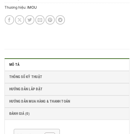
Thương hiệu:
IMOU
MÔ TẢ
THÔNG SỐ KỸ THUẬT
HƯỚNG DẪN LẮP ĐẶT
HƯỚNG DẪN MUA HÀNG & THANH TOÁN
ĐÁNH GIÁ (0)