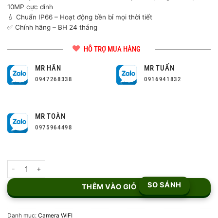
10MP cực đỉnh
💧 Chuẩn IP66 – Hoạt động bền bỉ mọi thời tiết
✅ Chính hãng – BH 24 tháng
HỖ TRỢ MUA HÀNG
MR HÂN
MR TUẤN
0947268338
0916941832
MR TOÀN
0975964498
Camera Wifi iMOU Cruiser Dual 10MP IPC-S7XP-10M0WED số lư
SO SÁNH
THÊM VÀO GIỎ
Danh mục:
Camera WIFI