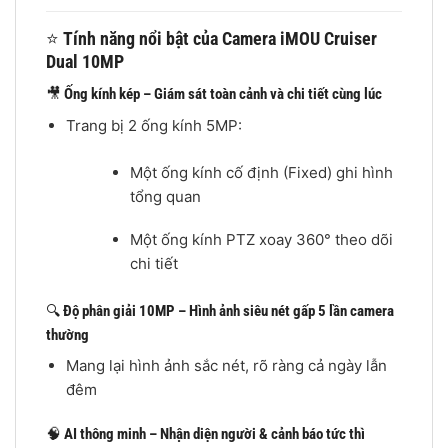
⭐
Tính năng nổi bật của Camera iMOU Cruiser
Dual 10MP
🎥
Ống kính kép – Giám sát toàn cảnh và chi tiết cùng lúc
Trang bị 2 ống kính 5MP:
Một ống kính cố định (Fixed) ghi hình
tổng quan
Một ống kính PTZ xoay 360° theo dõi
chi tiết
🔍
Độ phân giải 10MP – Hình ảnh siêu nét gấp 5 lần camera
thường
Mang lại hình ảnh sắc nét, rõ ràng cả ngày lẫn
đêm
🧠
AI thông minh – Nhận diện người & cảnh báo tức thì