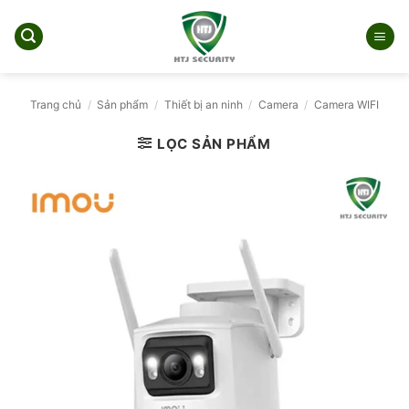
Bỏ
qua
nội
dung
Trang chủ
/
Sản phẩm
/
Thiết bị an ninh
/
Camera
/
Camera WIFI
LỌC SẢN PHẨM