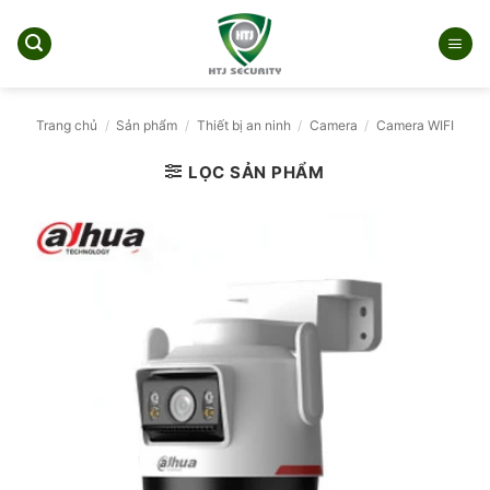
Bỏ
qua
nội
dung
Trang chủ
/
Sản phẩm
/
Thiết bị an ninh
/
Camera
/
Camera WIFI
LỌC SẢN PHẨM