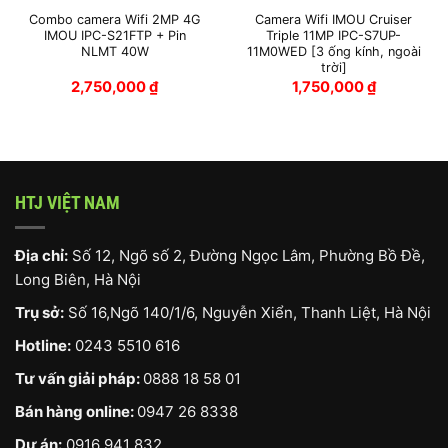
Combo camera Wifi 2MP 4G
Camera Wifi IMOU Cruiser
IMOU IPC-S21FTP + Pin
Triple 11MP IPC-S7UP-
NLMT 40W
11M0WED [3 ống kính, ngoài
trời]
2,750,000
₫
1,750,000
₫
HTJ VIỆT NAM
Địa chỉ:
Số 12, Ngõ số 2, Đường Ngọc Lâm, Phường Bồ Đề,
Long Biên, Hà Nội
Trụ sở:
Số 16,Ngõ 140/1/6, Nguyễn Xiển, Thanh Liệt, Hà Nội
Hotline:
0243 5510 616
Tư vấn giải pháp:
0888 18 58 01
Bán hàng online:
0947 26 8338
Dự án:
0916 941 832