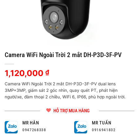
Camera WiFi Ngoài Trời 2 mắt DH-P3D-3F-PV
1,120,000
₫
Camera WiFi Ngoài Trời 2 mắt DH-P3D-3F-PV dual lens
3MP+3MP, giám sát 2 góc nhìn, quay quét PT, phát hiện
người/xe, đàm thoại 2 chiều, WiFi 6, IP66, phù hợp ngoài trời.
HỖ TRỢ MUA HÀNG
MR HÂN
MR TUẤN
0947268338
0916941832