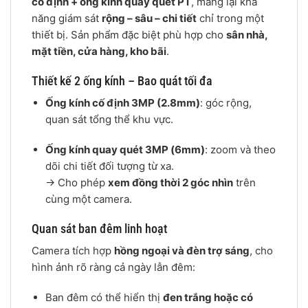
cố định + ống kính quay quét PT
, mang lại khả
năng giám sát
rộng – sâu – chi tiết
chỉ trong một
thiết bị. Sản phẩm đặc biệt phù hợp cho
sân nhà,
mặt tiền, cửa hàng, kho bãi
.
Thiết kế 2 ống kính – Bao quát tối đa
Ống kính cố định 3MP (2.8mm)
: góc rộng,
quan sát tổng thể khu vực.
Ống kính quay quét 3MP (6mm)
: zoom và theo
dõi chi tiết đối tượng từ xa.
→ Cho phép
xem đồng thời 2 góc nhìn
trên
cùng một camera.
Quan sát ban đêm linh hoạt
Camera tích hợp
hồng ngoại và đèn trợ sáng
, cho
hình ảnh rõ ràng cả ngày lẫn đêm:
Ban đêm có thể hiển thị
đen trắng hoặc có