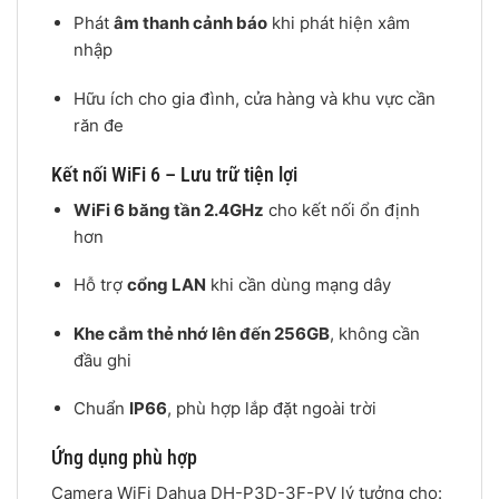
Phát
âm thanh cảnh báo
khi phát hiện xâm
nhập
Hữu ích cho gia đình, cửa hàng và khu vực cần
răn đe
Kết nối WiFi 6 – Lưu trữ tiện lợi
WiFi 6 băng tần 2.4GHz
cho kết nối ổn định
hơn
Hỗ trợ
cổng LAN
khi cần dùng mạng dây
Khe cắm thẻ nhớ lên đến 256GB
, không cần
đầu ghi
Chuẩn
IP66
, phù hợp lắp đặt ngoài trời
Ứng dụng phù hợp
Camera WiFi Dahua DH-P3D-3F-PV lý tưởng cho: