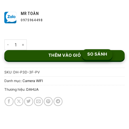
MR TOÀN
0975964498
Camera WiFi Ngoài Trời 2 mắt DH-P3D-3F-PV số lượng
SO SÁNH
THÊM VÀO GIỎ
SKU:
DH-P3D-3F-PV
Danh mục:
Camera WIFI
Thương hiệu:
DAHUA