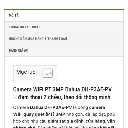
MÔ TẢ
THÔNG SỐ KỸ THUẬT
HƯỚNG DẪN MUA HÀNG & THANH TOÁN
ĐÁNH GIÁ (0)
Mục lục
Camera WiFi PT 3MP Dahua DH-P3AE-PV
– đàm thoại 2 chiều, theo dõi thông minh
Camera
Dahua DH-P3AE-PV
là dòng
camera
WiFi quay quét (PT) 3MP
nhỏ gọn, dễ lắp đặt, phù
hợp cho nhu cầu
giám sát gia đình, cửa hàng, văn
phòng nhỏ
. Sản phẩm nổi bật với khả năng
kết nối