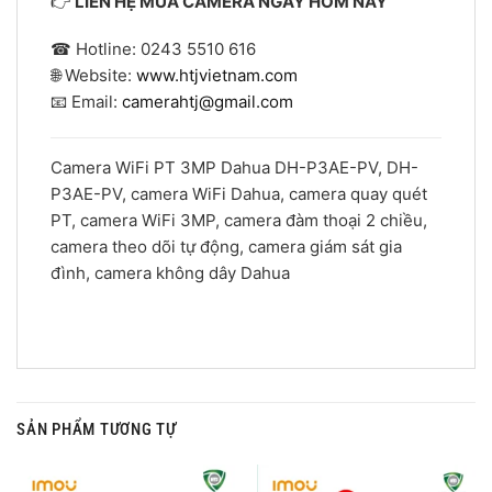
👉
LIÊN HỆ MUA CAMERA NGAY HÔM NAY
☎ Hotline: 0243 5510 616
🌐 Website:
www.htjvietnam.com
📧 Email:
camerahtj@gmail.com
Camera WiFi PT 3MP Dahua DH-P3AE-PV, DH-
P3AE-PV, camera WiFi Dahua, camera quay quét
PT, camera WiFi 3MP, camera đàm thoại 2 chiều,
camera theo dõi tự động, camera giám sát gia
đình, camera không dây Dahua
SẢN PHẨM TƯƠNG TỰ