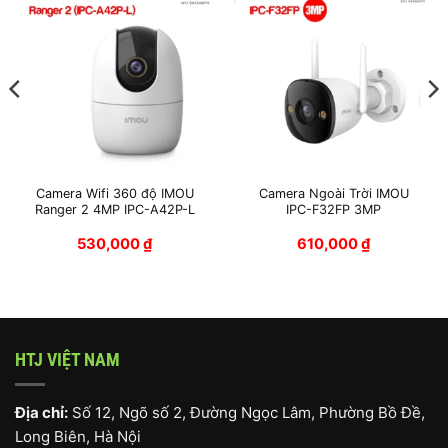
Camera Wifi 360 độ IMOU
Camera Ngoài Trời IMOU
Ranger 2 4MP IPC-A42P-L
IPC-F32FP 3MP
530,000
₫
610,000
₫
50,000 ₫.
HTJ VIỆT NAM
Địa chỉ:
Số 12, Ngõ số 2, Đường Ngọc Lâm, Phường Bồ Đề,
Long Biên, Hà Nội