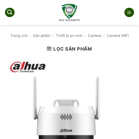
Bỏ
qua
nội
dung
Trang chủ
/
Sản phẩm
/
Thiết bị an ninh
/
Camera
/
Camera WIFI
LỌC SẢN PHẨM