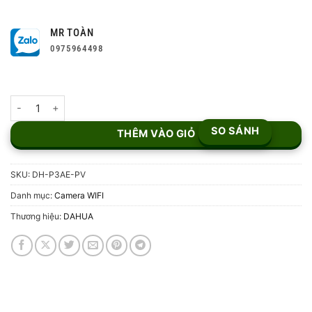
MR TOÀN
0975964498
Camera WiFi PT 3MP Dahua DH-P3AE-PV số lượng
SO SÁNH
THÊM VÀO GIỎ
SKU:
DH-P3AE-PV
Danh mục:
Camera WIFI
Thương hiệu:
DAHUA