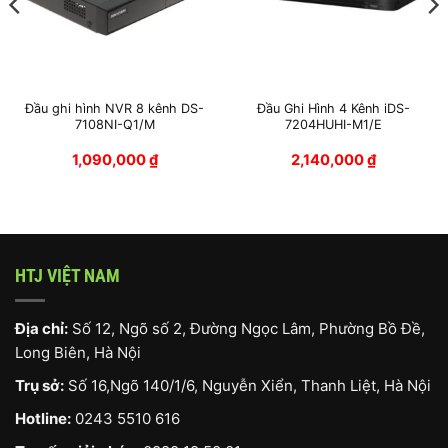
Đầu ghi hình NVR 8 kênh DS-
Đầu Ghi Hình 4 Kênh iDS-
7108NI-Q1/M
7204HUHI-M1/E
1,090,000
₫
2,140,000
₫
HTJ VIỆT NAM
Địa chỉ:
Số 12, Ngõ số 2, Đường Ngọc Lâm, Phường Bồ Đề,
Long Biên, Hà Nội
Trụ sở:
Số 16,Ngõ 140/1/6, Nguyễn Xiển, Thanh Liệt, Hà Nội
Hotline:
0243 5510 616