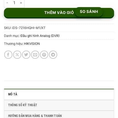
Đầu ghi 16 kênh Turbo ACUSENSE Hikvision iDS-7216HQHI-M1/XT
SO SÁNH
THÊM VÀO GIỎ
SKU:
iDS-7216HQHI-M1/XT
Danh mục:
Đầu ghi hình Analog (DVR)
Thương hiệu:
HIKVISION
MÔ TẢ
THÔNG SỐ KỸ THUẬT
HƯỚNG DẪN MUA HÀNG & THANH TOÁN