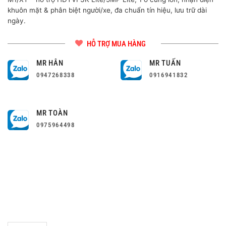
khuôn mặt & phân biệt người/xe, đa chuẩn tín hiệu, lưu trữ dài
ngày.
HỖ TRỢ MUA HÀNG
MR HÂN
MR TUẤN
0947268338
0916941832
MR TOÀN
0975964498