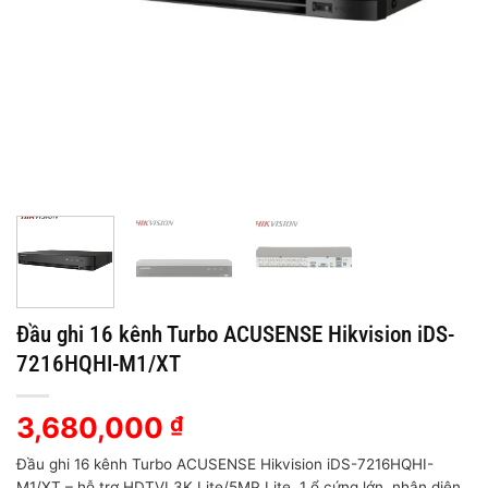
Đầu ghi 16 kênh Turbo ACUSENSE Hikvision iDS-
7216HQHI-M1/XT
3,680,000
₫
Đầu ghi 16 kênh Turbo ACUSENSE Hikvision iDS-7216HQHI-
M1/XT – hỗ trợ HDTVI 3K Lite/5MP Lite, 1 ổ cứng lớn, nhận diện