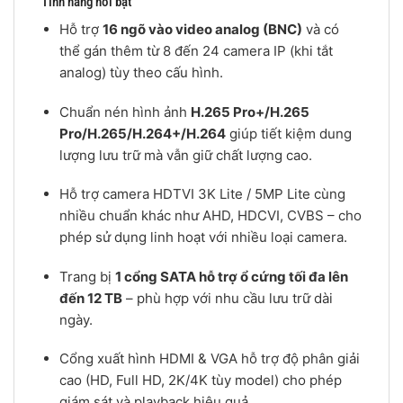
Tính năng nổi bật
Hỗ trợ
16 ngõ vào video analog (BNC)
và có
thể gán thêm từ 8 đến 24 camera IP (khi tắt
analog) tùy theo cấu hình.
Chuẩn nén hình ảnh
H.265 Pro+/H.265
Pro/H.265/H.264+/H.264
giúp tiết kiệm dung
lượng lưu trữ mà vẫn giữ chất lượng cao.
Hỗ trợ camera HDTVI 3K Lite / 5MP Lite cùng
nhiều chuẩn khác như AHD, HDCVI, CVBS – cho
phép sử dụng linh hoạt với nhiều loại camera.
Trang bị
1 cổng SATA hỗ trợ ổ cứng tối đa lên
đến 12 TB
– phù hợp với nhu cầu lưu trữ dài
ngày.
Cổng xuất hình HDMI & VGA hỗ trợ độ phân giải
cao (HD, Full HD, 2K/4K tùy model) cho phép
giám sát và playback hiệu quả.