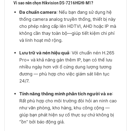
Vì sao nên chọn Hikvision DS-7216HGHI-M1?
Đa chuẩn camera
: Nếu bạn đang sử dụng hệ
thống camera analog truyền thống, thiết bị này
cho phép nâng cấp lên HDTVI, AHD hoặc IP mà
không cần thay toàn bộ—giúp tiết kiệm chi phí
và linh hoạt mở rộng.
Lưu trữ và nén hiệu quả
: Với chuẩn nén H.265
Pro+ và khả năng gán thêm IP, bạn có thể lưu
nhiều ngày hơn với ổ cứng dung lượng tương
đương — phù hợp cho việc giám sát liên tục
24/7.
Tính năng thông minh phân tích người và xe
:
Rất phù hợp cho môi trường đòi hỏi an ninh cao
như văn phòng, kho hàng, khu công cộng —
giúp bạn phát hiện sự cố thực sự chứ không bị
“ồn” bởi báo động giả.