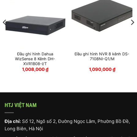
Đầu ghi hình Dahua
Đầu ghi hình NVR 8 kênh DS-
WizSense 8 Kênh DH-
7108NI-Q1/M
XVR1B08-I/T
1,008,000
₫
1,090,000
₫
HTJ VIỆT NAM
Địa chỉ:
Số 12, Ngõ số 2, Đường Ngọc Lâm, Phường Bồ Đề,
Long Biên, Hà Nội