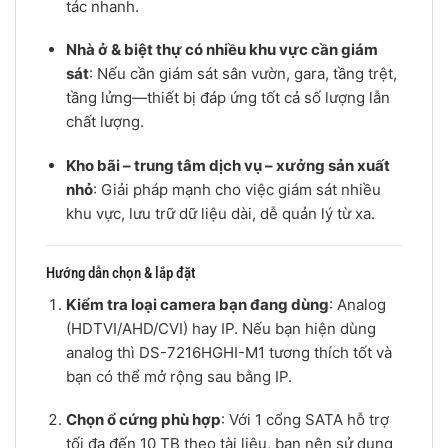
tác nhanh.
Nhà ở & biệt thự có nhiều khu vực cần giám
sát
: Nếu cần giám sát sân vườn, gara, tầng trệt,
tầng lửng—thiết bị đáp ứng tốt cả số lượng lẫn
chất lượng.
Kho bãi – trung tâm dịch vụ – xưởng sản xuất
nhỏ
: Giải pháp mạnh cho việc giám sát nhiều
khu vực, lưu trữ dữ liệu dài, dễ quản lý từ xa.
Hướng dẫn chọn & lắp đặt
Kiểm tra loại camera bạn đang dùng
: Analog
(HDTVI/AHD/CVI) hay IP. Nếu bạn hiện dùng
analog thì DS-7216HGHI-M1 tương thích tốt và
bạn có thể mở rộng sau bằng IP.
Chọn ổ cứng phù hợp
: Với 1 cổng SATA hỗ trợ
tối đa đến 10 TB theo tài liệu, bạn nên sử dụng