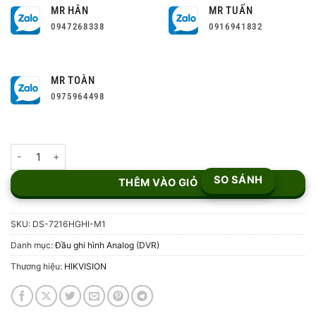
MR HÂN
MR TUẤN
0947268338
0916941832
MR TOÀN
0975964498
Đầu ghi 16 kênh Turbo HD 5.0 Hikvision DS-7216HGHI-M1 số lượn
SO SÁNH
THÊM VÀO GIỎ
SKU:
DS-7216HGHI-M1
Danh mục:
Đầu ghi hình Analog (DVR)
Thương hiệu:
HIKVISION