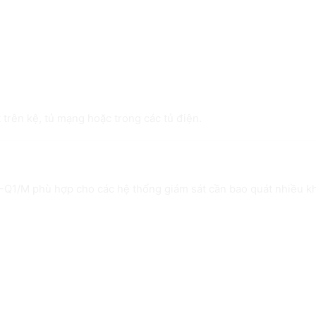
trên kệ, tủ mạng hoặc trong các tủ điện.
ạt cho nhiều mô hình
-Q1/M phù hợp cho các hệ thống giám sát cần bao quát nhiều k