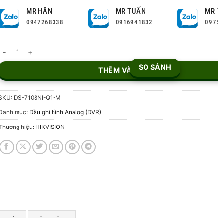
MR HÂN
MR TUẤN
MR 
0947268338
0916941832
097
Đầu ghi hình NVR 8 kênh DS-7108NI-Q1/M số lượng
SO SÁNH
THÊM VÀO GIỎ
SKU:
DS-7108NI-Q1-M
Danh mục:
Đầu ghi hình Analog (DVR)
Thương hiệu:
HIKVISION