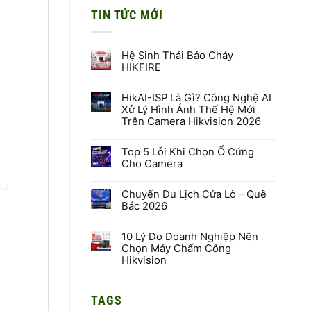
TIN TỨC MỚI
Hệ Sinh Thái Báo Cháy
HIKFIRE
Không
có
HikAI-ISP Là Gì? Công Nghệ AI
bình
luận
Xử Lý Hình Ảnh Thế Hệ Mới
ở
Trên Camera Hikvision 2026
Hệ
Sinh
Không
Thái
có
Báo
Top 5 Lỗi Khi Chọn Ổ Cứng
bình
Cháy
luận
Cho Camera
HIKFIRE
ở
HikAI-
Không
hu
ISP
có
Là
Chuyến Du Lịch Cửa Lò – Quê
bình
Gì?
luận
Bác 2026
Công
ở
Nghệ
Top
Không
AI
5
có
Xử
Lỗi
10 Lý Do Doanh Nghiệp Nên
bình
Lý
Khi
luận
Chọn Máy Chấm Công
Hình
Chọn
ở
Hikvision
Ảnh
Ổ
Chuyến
Thế
Cứng
Du
Không
Hệ
Cho
Lịch
có
Mới
Camera
Cửa
bình
Trên
Lò
TAGS
luận
Camera
–
ở
Hikvision
Quê