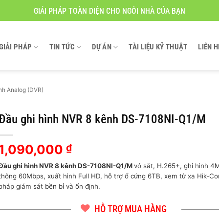
GIẢI PHÁP TOÀN DIỆN CHO NGÔI NHÀ CỦA BẠN
GIẢI PHÁP
TIN TỨC
DỰ ÁN
TÀI LIỆU KỸ THUẬT
LIÊN H
nh Analog (DVR)
Đầu ghi hình NVR 8 kênh DS-7108NI-Q1/M
1,090,000
₫
Đầu ghi hình NVR 8 kênh DS-7108NI-Q1/M
vỏ sắt, H.265+, ghi hình 4
thông 60Mbps, xuất hình Full HD, hỗ trợ ổ cứng 6TB, xem từ xa Hik-Co
pháp giám sát bền bỉ và ổn định.
HỖ TRỢ MUA HÀNG