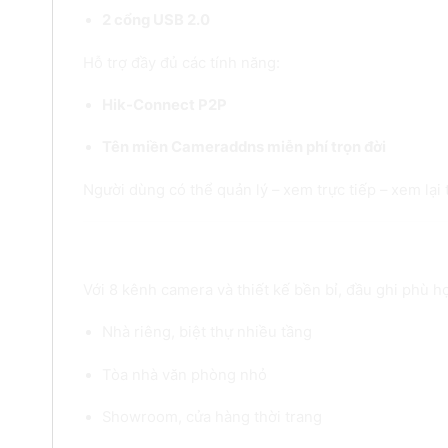
2 cổng USB 2.0
Hỗ trợ đầy đủ các tính năng:
Hik-Connect P2P
Tên miền Cameraddns miễn phí trọn đời
Người dùng có thể quản lý – xem trực tiếp – xem lại t
8. Ứng dụng thực tế của DS-7108NI-
Với 8 kênh camera và thiết kế bền bỉ, đầu ghi phù h
Nhà riêng, biệt thự nhiều tầng
Tòa nhà văn phòng nhỏ
Showroom, cửa hàng thời trang