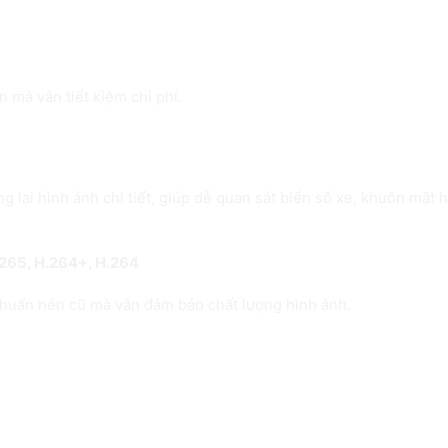
 mà vẫn tiết kiệm chi phí.
 ảnh sắc nét, rõ ràng
ng lại hình ảnh chi tiết, giúp dễ quan sát biển số xe, khuôn mặt 
265,
H.264+,
H.264
 chuẩn nén cũ mà vẫn đảm bảo chất lượng hình ảnh.
mượt ngay cả với 8 camera