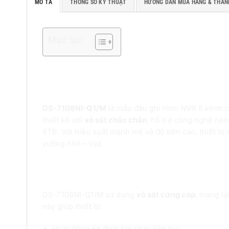
MÔ TẢ
THÔNG SỐ KỸ THUẬT
HƯỚNG DẪN MUA HÀNG & THAN
Mục lục
Đầu ghi hình NVR 8 kênh DS-7108NI
thống giám sát quy mô vừa
DS-7108NI-Q1/M
là mẫu đầu ghi hình NVR 8 kênh c
thiết kế với
vỏ sắt chắc chắn
, hỗ trợ công nghệ nén 
6TB. Với hiệu suất mạnh mẽ và độ bền cao, thiết bị 
xưởng nhỏ – vừa.
1. Thiết kế vỏ sắt chắc chắn – Hoạt đ
DS-7108NI-Q1/M sử dụng
vỏ sắt cứng cáp
, mang lạ
này giúp thiết bị:
Hoạt động ổn định khi chạy liên tục