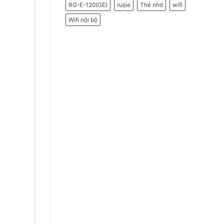
RG-E-120(GE)
ruijie
Thẻ nhớ
wifi
Wifi nội bộ