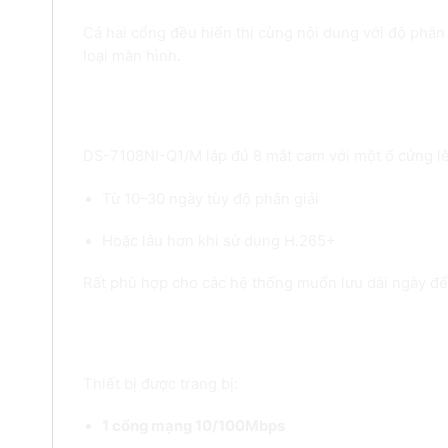
Cả hai cổng đều hiển thị cùng nội dung với độ phân 
loại màn hình.
6. Lưu trữ dài ngày – Hỗ trợ ổ cứng 
DS-7108NI-Q1/M lắp đủ 8 mắt cam với một ổ cứng 
Từ 10–30 ngày tùy độ phân giải
Hoặc lâu hơn khi sử dụng H.265+
Rất phù hợp cho các hệ thống muốn lưu dài ngày để 
7. Kết nối nhanh – Quản lý từ xa tiện l
Thiết bị được trang bị:
1 cổng mạng 10/100Mbps