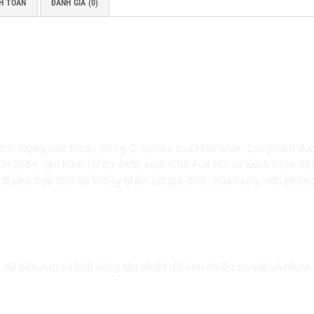
H TOÁN
ĐÁNH GIÁ (0)
-Q1/M – Bền bỉ, mạnh mẽ và ổn định cho hệ
hất lượng cao thuộc dòng Q-Series của Hikvision. Sản phẩm đư
H.265+, ghi hình tối đa 4MP, xuất hình Full HD và lưu trữ lên đế
rất phù hợp cho hệ thống giám sát gia đình, cửa hàng, văn phòn
ộng 24/7 ổn định
i độ bền cao và khả năng tản nhiệt tốt hơn nhiều so với vỏ nhựa.