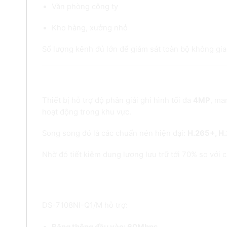
Văn phòng công ty
Kho hàng, xưởng nhỏ
Số lượng kênh đủ lớn để giám sát toàn bộ không gian
3. Ghi hình chất lượng cao 4MP – Hình
Thiết bị hỗ trợ độ phân giải ghi hình tối đa
4MP
, ma
hoạt động trong khu vực.
Song song đó là các chuẩn nén hiện đại:
H.265+,
H.
Nhờ đó tiết kiệm dung lượng lưu trữ tới 70% so với
4. Băng thông mạnh mẽ – Hoạt động 
DS-7108NI-Q1/M hỗ trợ:
Băng thông đầu vào: 60Mbps