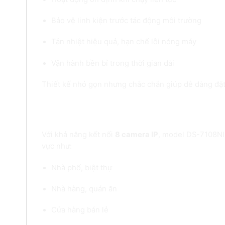
Bảo vệ linh kiện trước tác động môi trường
Tản nhiệt hiệu quả, hạn chế lỗi nóng máy
Vận hành bền bỉ trong thời gian dài
Thiết kế nhỏ gọn nhưng chắc chắn giúp dễ dàng đặt 
2. Hỗ trợ 8 kênh camera IP – Linh ho
Với khả năng kết nối
8 camera IP
, model DS-7108NI
vực như:
Nhà phố, biệt thự
Nhà hàng, quán ăn
Cửa hàng bán lẻ