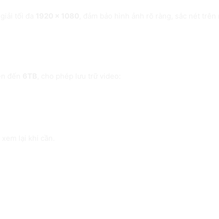
giải tối đa
1920 × 1080
, đảm bảo hình ảnh rõ ràng, sắc nét trên
đến 6TB
lên đến
6TB
, cho phép lưu trữ video:
xem lại khi cần.
ợi