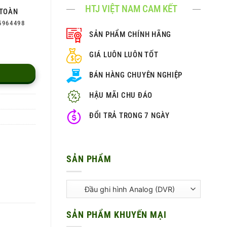
HTJ VIỆT NAM CAM KẾT
TOÀN
5964498
SẢN PHẨM CHÍNH HÃNG
GIÁ LUÔN LUÔN TỐT
BÁN HÀNG CHUYÊN NGHIỆP
HẬU MÃI CHU ĐÁO
ĐỔI TRẢ TRONG 7 NGÀY
SẢN PHẨM
SẢN PHẨM KHUYẾN MẠI