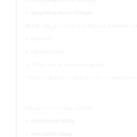
Băng thông đầu ra: 60Mbps
Nhờ đó, đầu ghi có thể xử lý đồng thời 8 camera ch
Giật hình
Mất khung hình
Trễ khi xem lại hoặc xem trực tiếp
Thiết bị hoạt động ổn định kể cả khi sử dụng came
5. Xuất hình Full HD qua HDMI & VGA
Đầu ghi hỗ trợ 2 cổng xuất hình:
HDMI Full HD 1080p
VGA Full HD 1080p