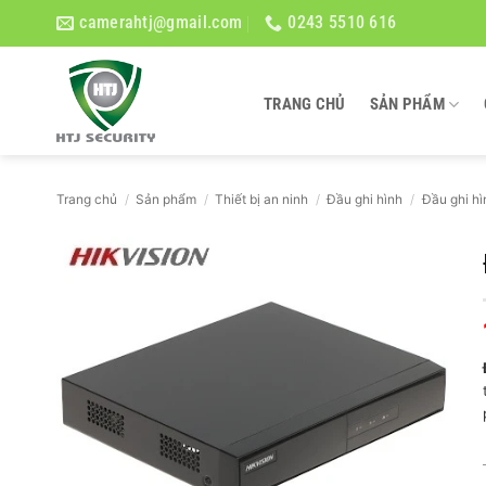
Bỏ
camerahtj@gmail.com
0243 5510 616
qua
nội
dung
TRANG CHỦ
SẢN PHẨM
Trang chủ
/
Sản phẩm
/
Thiết bị an ninh
/
Đầu ghi hình
/
Đầu ghi hì