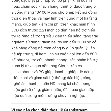
VoIP, đặc biệt phù hợp với bộ phận kinh doanh
hoặc chăm sóc khách hàng; thiết bị được trang bị
2 cổng mạng 10/100 Mbps cho phép kết nối đồng
thời điện thoại và máy tính trên cùng một hạ tầng
mạng, giúp tiết kiệm chi phí triển khai; màn hình
LCD kích thước 2.21 inch có đèn nền hỗ trợ hiển
thị rõ ràng cả trong điều kiện thiếu sáng, tăng trải
nghiệm sử dụng; danh bạ lớn lên đến 2000 số có
khả năng đồng bộ toàn công ty giúp quản lý liên
hệ tập trung, đi kèm lịch sử cuộc gọi lên đến 800
số phục vụ tra cứu nhanh chóng; sản phẩm hỗ trợ
quản lý từ xa qua nền tảng Cloud trên cả
smartphone và PC giúp doanh nghiệp dễ dàng
triển khai và giám sát hệ thống; đặc biệt, công
nghệ âm thanh chuẩn HD mang lại chất lượng
cuộc gọi rõ ràng, giảm nhiễu, đảm bảo giao tiếp
hiệu quả trong môi trường chuyên nghiệp.
Vì sao nên chọn điện thoại IP Grandstream