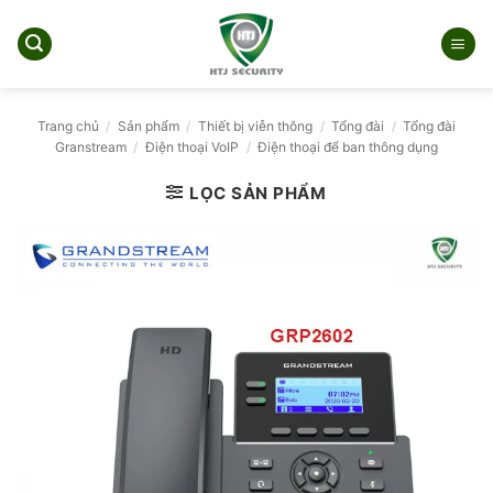
Bỏ
qua
nội
dung
Trang chủ
/
Sản phẩm
/
Thiết bị viễn thông
/
Tổng đài
/
Tổng đài
Granstream
/
Điện thoại VoIP
/
Điện thoại để ban thông dụng
LỌC SẢN PHẨM