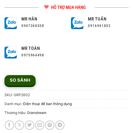
HỖ TRỢ MUA HÀNG
MR HÂN
MR TUẤN
0947268338
0916941832
MR TOÀN
0975964498
SO SÁNH
SKU:
GRP2602
Danh mục:
Điện thoại để ban thông dụng
Thương hiệu:
Granstream