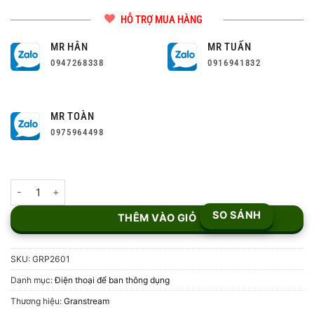
HỖ TRỢ MUA HÀNG
MR HÂN
MR TUẤN
0947268338
0916941832
MR TOÀN
0975964498
Điện thoại VoIP Grandstream GRP2601 số lượng
SO SÁNH
THÊM VÀO GIỎ
SKU:
GRP2601
Danh mục:
Điện thoại để ban thông dụng
Thương hiệu:
Granstream