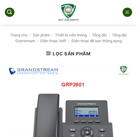
Bỏ
qua
nội
dung
Trang chủ
/
Sản phẩm
/
Thiết bị viễn thông
/
Tổng đài
/
Tổng đài
Granstream
/
Điện thoại VoIP
/
Điện thoại để ban thông dụng
LỌC SẢN PHẨM