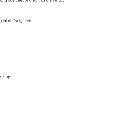
ng của thiết bị theo thời gian thực.
ại nhiều lợi ích:
e giúp: