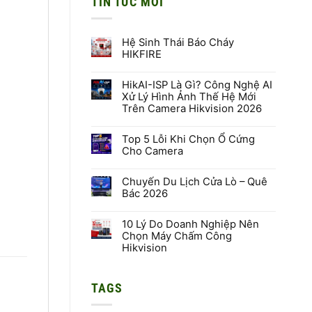
TIN TỨC MỚI
Hệ Sinh Thái Báo Cháy
HIKFIRE
Không
có
HikAI-ISP Là Gì? Công Nghệ AI
bình
luận
Xử Lý Hình Ảnh Thế Hệ Mới
ở
Trên Camera Hikvision 2026
Hệ
Sinh
Không
Thái
có
Báo
Top 5 Lỗi Khi Chọn Ổ Cứng
bình
Cháy
luận
Cho Camera
HIKFIRE
ở
HikAI-
Không
ISP
có
Là
Chuyến Du Lịch Cửa Lò – Quê
bình
Gì?
luận
Bác 2026
Công
ở
Nghệ
Top
Không
AI
5
có
Xử
Lỗi
10 Lý Do Doanh Nghiệp Nên
bình
Lý
Khi
luận
Chọn Máy Chấm Công
Hình
Chọn
ở
Hikvision
Ảnh
Ổ
Chuyến
Thế
Cứng
Du
Không
Hệ
Cho
Lịch
có
Mới
Camera
Cửa
bình
Trên
Lò
TAGS
luận
Camera
–
ở
Hikvision
Quê
10
2026
Bác
Lý