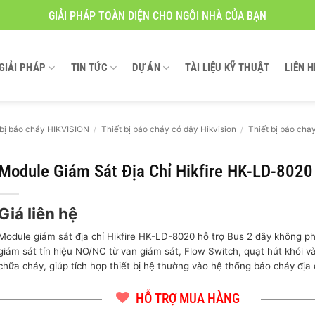
GIẢI PHÁP TOÀN DIỆN CHO NGÔI NHÀ CỦA BẠN
GIẢI PHÁP
TIN TỨC
DỰ ÁN
TÀI LIỆU KỸ THUẬT
LIÊN H
 bị báo cháy HIKVISION
/
Thiết bị báo cháy có dây Hikvision
/
Thiết bị báo chay
Module Giám Sát Địa Chỉ Hikfire HK-LD-8020
Giá liên hệ
Module giám sát địa chỉ Hikfire HK-LD-8020 hỗ trợ Bus 2 dây không p
giám sát tín hiệu NO/NC từ van giám sát, Flow Switch, quạt hút khói 
chữa cháy, giúp tích hợp thiết bị hệ thường vào hệ thống báo cháy địa c
HỖ TRỢ MUA HÀNG