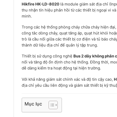
Hikfire HK-LD-8020
là module giám sát địa chỉ (Inp
thu nhận tín hiệu phản hồi từ các thiết bị ngoại vi 
minh.
Trong các hệ thống phòng cháy chữa cháy hiện đại, v
công tắc dòng chảy, quạt tăng áp, quạt hút khói ho
trò là cầu nối giữa các thiết bị cơ điện và tủ báo c
thành dữ liệu địa chỉ để quản lý tập trung.
Thiết bị sử dụng công nghệ
Bus 2 dây không phân c
nối và tăng độ ổn định cho hệ thống. Đồng thời, mod
dễ dàng kiểm tra hoạt động tại hiện trường.
Với khả năng giám sát chính xác và độ tin cậy cao,
H
địa chỉ yêu cầu liên động và giám sát thiết bị kỹ thuậ
Mục lục