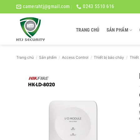
Bỏ
camerahtj@gmail.com
0243 5510 616
qua
nội
dung
TRANG CHỦ
SẢN PHẨM
Trang chủ
/
Sản phẩm
/
Access Control
/
Thiết bị báo cháy
/
Thiết