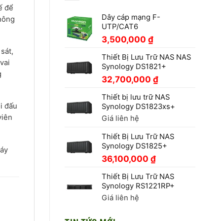
ế để
Dây cáp mạng F-
thông
UTP/CAT6
3,500,000
₫
sát,
Thiết Bị Lưu Trữ NAS NAS
vai
Synology DS1821+
g
32,700,000
₫
Thiết bị lưu trữ NAS
ỗi đấu
Synology DS1823xs+
viên
Giá liên hệ
Thiết Bị Lưu Trữ NAS
Synology DS1825+
háy
36,100,000
₫
Thiết Bị Lưu Trữ NAS
Synology RS1221RP+
Giá liên hệ