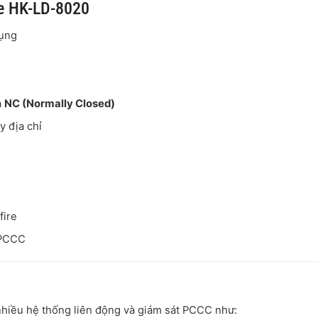
re HK-LD-8020
dụng
à
NC (Normally Closed)
y địa chỉ
fire
 PCCC
hiều hệ thống liên động và giám sát PCCC như: