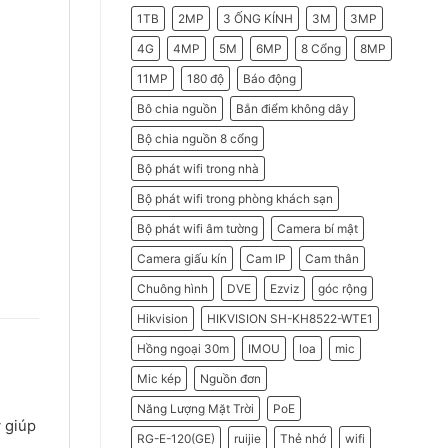
2026
Do
1TB
2MP
3 ỐNG KÍNH
3M
3MP
Doanh
Nghiệp
Nên
4G
4MP
5M
6MP
8 Cổng
8MP
Chọn
Máy
11MP
180 độ
Báo động
Chấm
Công
Hikvision
Bô chia nguồn
Bắn điểm không dây
Bộ chia nguồn 8 cổng
Bộ phát wifi trong nhà
Bộ phát wifi trong phòng khách sạn
Bộ phát wifi âm tường
Camera bí mật
Camera giấu kín
Cam IP
Cam thân
Chuông hình
DVE
Ezviz
góc rộng
Hikvision
HIKVISION SH-KH8522-WTE1
Hồng ngoại 30m
IMOU
loa
mic
Mic kép
Nguồn đơn
Năng Lượng Mặt Trời
PoE
y giúp
RG-E-120(GE)
ruijie
Thẻ nhớ
wifi