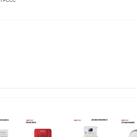
uẩn PCCC