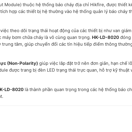
ut Module) thuộc hệ thống báo cháy địa chỉ Hikfire, được thiết k
và tích hợp các thiết bị hệ thường vào hệ thống quản lý báo cháy 
iệc theo dõi trạng thái hoạt động của các thiết bị như van giám 
ặc máy bơm chữa cháy là vô cùng quan trọng.
HK-LD-8020
đóng 
háy trung tâm, giúp chuyển đổi các tín hiệu tiếp điểm thông thườn
ực (Non-Polarity)
giúp việc lắp đặt trở nên đơn giản, hạn chế l
ule được trang bị đèn LED trạng thái trực quan, hỗ trợ kỹ thuật 
K-LD-8020
là thành phần quan trọng trong các hệ thống báo c
t.