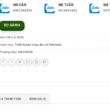
MR HÂN
MR TUẤN
MR 
0947268338
0916941832
097
SO SÁNH
SKU:
HK-LD-8020
Danh mục:
Thiết bị báo chay địa chỉ Hikvision
Thương hiệu:
HIKVISION
 & THANH TOÁN
ĐÁNH GIÁ (0)