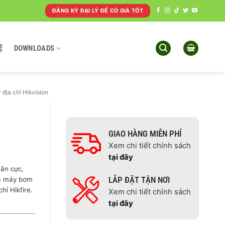
ĐĂNG KÝ ĐẠI LÝ ĐỂ CÓ GIÁ TỐT
Ệ
DOWNLOADS
 địa chỉ Hikvision
GIAO HÀNG MIỄN PHÍ
Xem chi tiết chính sách
tại đây
hân cực,
LẮP ĐẶT TẬN NƠI
và máy bơm
hỉ Hikfire.
Xem chi tiết chính sách
tại đây