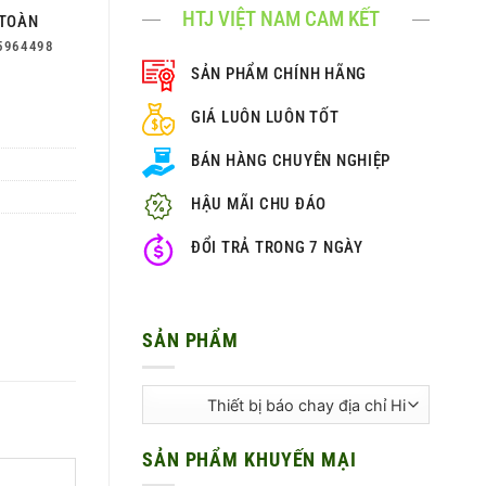
HTJ VIỆT NAM CAM KẾT
TOÀN
5964498
SẢN PHẨM CHÍNH HÃNG
GIÁ LUÔN LUÔN TỐT
BÁN HÀNG CHUYÊN NGHIỆP
HẬU MÃI CHU ĐÁO
ĐỔI TRẢ TRONG 7 NGÀY
SẢN PHẨM
SẢN PHẨM KHUYẾN MẠI