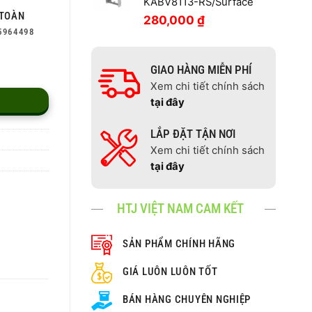
KABV8113-RS/Surface
TOÀN
280,000
₫
5964498
GIAO HÀNG MIỄN PHÍ
Xem chi tiết chính sách
tại đây
LẮP ĐẶT TẬN NƠI
Xem chi tiết chính sách
tại đây
HTJ VIỆT NAM CAM KẾT
SẢN PHẨM CHÍNH HÃNG
GIÁ LUÔN LUÔN TỐT
BÁN HÀNG CHUYÊN NGHIỆP