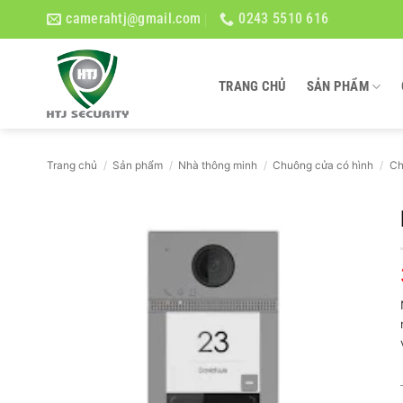
Bỏ
camerahtj@gmail.com
0243 5510 616
qua
nội
dung
TRANG CHỦ
SẢN PHẨM
Trang chủ
/
Sản phẩm
/
Nhà thông minh
/
Chuông cửa có hình
/
Ch