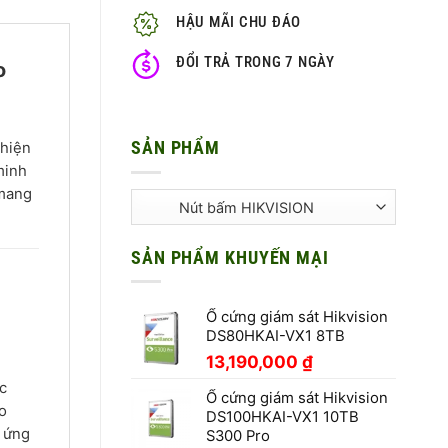
HẬU MÃI CHU ĐÁO
ĐỔI TRẢ TRONG 7 NGÀY
o
SẢN PHẨM
 hiện
minh
 mang
SẢN PHẨM KHUYẾN MẠI
Ổ cứng giám sát Hikvision
DS80HKAI-VX1 8TB
13,190,000
₫
c
Ổ cứng giám sát Hikvision
o
DS100HKAI-VX1 10TB
c ứng
S300 Pro