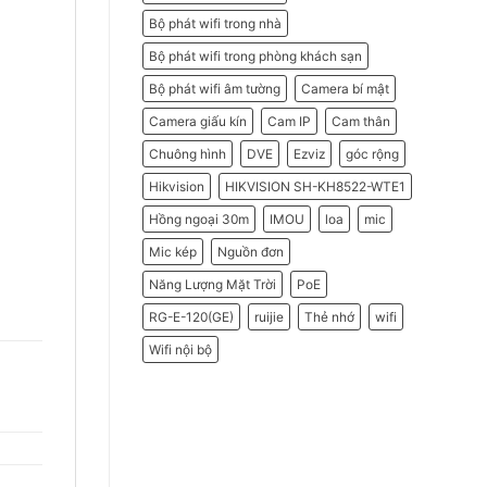
Bộ phát wifi trong nhà
Bộ phát wifi trong phòng khách sạn
Bộ phát wifi âm tường
Camera bí mật
Camera giấu kín
Cam IP
Cam thân
Chuông hình
DVE
Ezviz
góc rộng
Hikvision
HIKVISION SH-KH8522-WTE1
Hồng ngoại 30m
IMOU
loa
mic
Mic kép
Nguồn đơn
Năng Lượng Mặt Trời
PoE
RG-E-120(GE)
ruijie
Thẻ nhớ
wifi
Wifi nội bộ