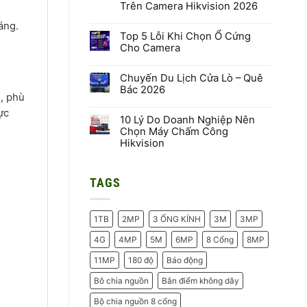
Trên Camera Hikvision 2026
Hệ
Sinh
Không
Thái
áng.
có
Báo
Top 5 Lỗi Khi Chọn Ổ Cứng
bình
Cháy
luận
Cho Camera
HIKFIRE
ở
HikAI-
Không
ISP
có
Là
Chuyến Du Lịch Cửa Lò – Quê
bình
Gì?
luận
Bác 2026
Công
ở
i, phù
Nghệ
Top
Không
AI
5
ực
có
Xử
Lỗi
10 Lý Do Doanh Nghiệp Nên
bình
Lý
Khi
luận
Chọn Máy Chấm Công
Hình
Chọn
ở
Hikvision
Ảnh
Ổ
Chuyến
Thế
Cứng
Du
Không
Hệ
Cho
Lịch
có
Mới
Camera
Cửa
bình
Trên
Lò
TAGS
luận
Camera
–
ở
Hikvision
Quê
10
2026
Bác
Lý
2026
Do
1TB
2MP
3 ỐNG KÍNH
3M
3MP
Doanh
Nghiệp
Nên
4G
4MP
5M
6MP
8 Cổng
8MP
Chọn
Máy
11MP
180 độ
Báo động
Chấm
Công
Hikvision
Bô chia nguồn
Bắn điểm không dây
Bộ chia nguồn 8 cổng