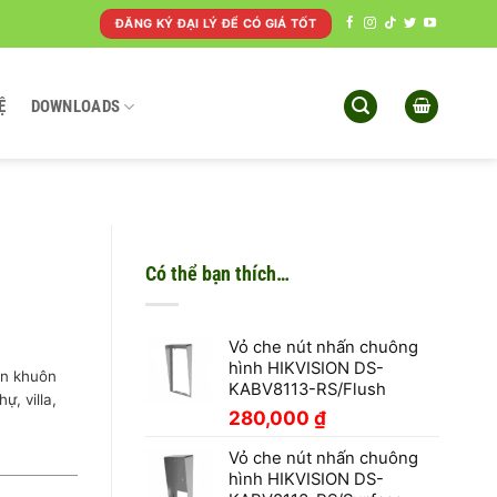
ĐĂNG KÝ ĐẠI LÝ ĐỂ CÓ GIÁ TỐT
Ệ
DOWNLOADS
Có thể bạn thích…
Vỏ che nút nhấn chuông
hình HIKVISION DS-
ện khuôn
KABV8113-RS/Flush
ự, villa,
280,000
₫
Vỏ che nút nhấn chuông
hình HIKVISION DS-