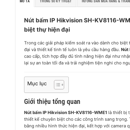
MÔ TẢ
THÔNG SỐ KỸ THUẬT
HƯỚNG DẪN MUA HÀNG & THAN
Nút bấm IP Hikvision SH-KV8116-WM
biệt thự hiện đại
Trong các giải pháp kiểm soát ra vào dành cho biệt t
đại và thiết kế tinh tế luôn là yêu cầu hàng đầu.
Nút
cao cấp, tích hợp đầy đủ tính năng hiện đại như nhậ
lại sự an toàn tối đa và trải nghiệm tiện nghi cho ng
Mục lục
Giới thiệu tổng quan
Nút bấm IP Hikvision SH-KV8116-WME1
là thiết b
thiết kế chuyên biệt cho các công trình sang trọng.
bằng nhiều hình thức hiện đại, kết hợp với camera q