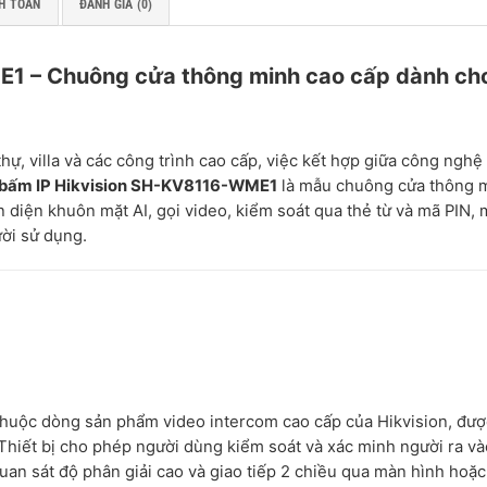
H TOÁN
ĐÁNH GIÁ (0)
E1 – Chuông cửa thông minh cao cấp dành ch
hự, villa và các công trình cao cấp, việc kết hợp giữa công nghệ
 bấm IP Hikvision SH-KV8116-WME1
là mẫu chuông cửa thông 
n diện khuôn mặt AI, gọi video, kiểm soát qua thẻ từ và mã PIN,
ười sử dụng.
ị thuộc dòng sản phẩm video intercom cao cấp của Hikvision, đượ
 Thiết bị cho phép người dùng kiểm soát và xác minh người ra và
uan sát độ phân giải cao và giao tiếp 2 chiều qua màn hình hoặ