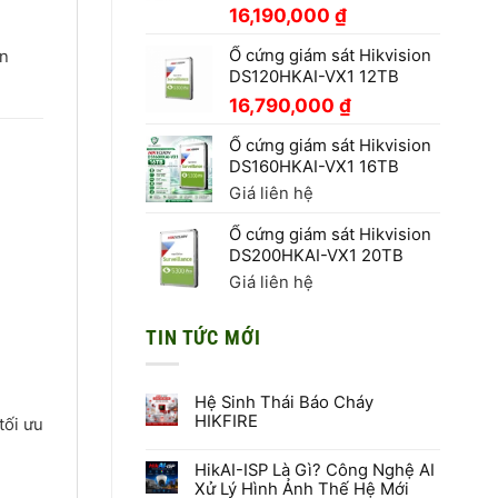
16,190,000
₫
Ổ cứng giám sát Hikvision
n
DS120HKAI-VX1 12TB
16,790,000
₫
Ổ cứng giám sát Hikvision
DS160HKAI-VX1 16TB
Giá liên hệ
Ổ cứng giám sát Hikvision
DS200HKAI-VX1 20TB
Giá liên hệ
TIN TỨC MỚI
Hệ Sinh Thái Báo Cháy
HIKFIRE
tối ưu
Không
có
HikAI-ISP Là Gì? Công Nghệ AI
bình
luận
Xử Lý Hình Ảnh Thế Hệ Mới
ở