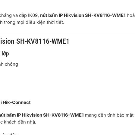
kháng va đập IK09,
nút bấm IP Hikvision SH-KV8116-WME1
hoà
 trong mọi điều kiện thời tiết.
ikvision SH-KV8116-WME1
 lớp
nh chóng
ại Hik-Connect
nút bấm IP Hikvision SH-KV8116-WME1
mang đến tính bảo mật 
oặc khách đến nhà.