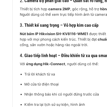
2.
Camera độ phân giải cao – Quan sát rõ ràng,
Thiết bị tích hợp
camera 2MP
, góc rộng, hỗ trợ
hồn
Người dùng có thể xem trực tiếp hình ảnh từ camer
3.
Thiết kế sang trọng – Vỏ hợp kim cao cấp
Nút bấm IP Hikvision SH-KV8116-WME1
được thiết 
hợp với mọi phong cách kiến trúc. Thiết bị đạt
chuẩ
cổng, sân vườn hoặc hàng rào ngoài trời.
4.
Giao tiếp linh hoạt – Điều khiển từ xa qua sm
Với
ứng dụng Hik-Connect
, người dùng có thể:
Trả lời khách từ xa
Mở cửa từ điện thoại
Nhận thông báo khi có người đứng trước cửa
Kiểm tra lại lịch sử sự kiện, hình ảnh