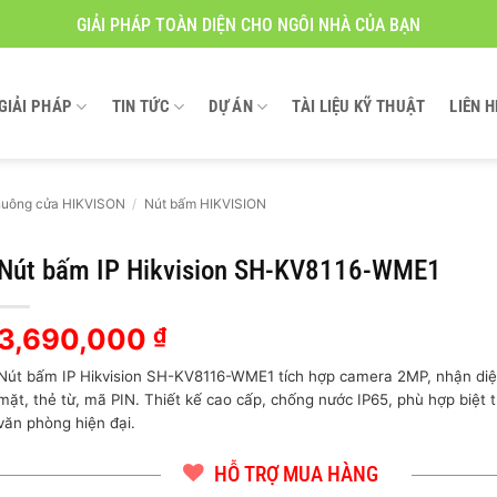
GIẢI PHÁP TOÀN DIỆN CHO NGÔI NHÀ CỦA BẠN
GIẢI PHÁP
TIN TỨC
DỰ ÁN
TÀI LIỆU KỸ THUẬT
LIÊN H
uông cửa HIKVISON
/
Nút bấm HIKVISION
Nút bấm IP Hikvision SH-KV8116-WME1
3,690,000
₫
Nút bấm IP Hikvision SH-KV8116-WME1 tích hợp camera 2MP, nhận di
mặt, thẻ từ, mã PIN. Thiết kế cao cấp, chống nước IP65, phù hợp biệt th
văn phòng hiện đại.
HỖ TRỢ MUA HÀNG