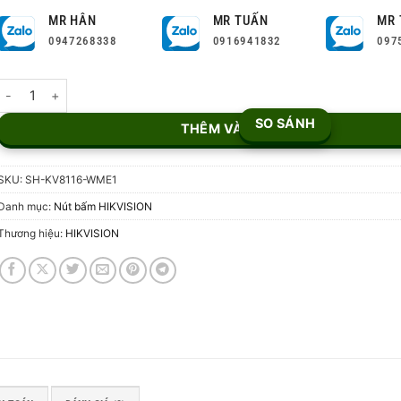
MR HÂN
MR TUẤN
MR 
0947268338
0916941832
097
Nút bấm IP Hikvision SH-KV8116-WME1 số lượng
SO SÁNH
THÊM VÀO GIỎ
SKU:
SH-KV8116-WME1
Danh mục:
Nút bấm HIKVISION
Thương hiệu:
HIKVISION