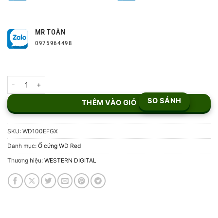
MR TOÀN
0975964498
Ổ Cứng WD Red Plus 10TB SATA3 WD100EFGX số lượng
SO SÁNH
THÊM VÀO GIỎ
SKU:
WD100EFGX
Danh mục:
Ổ cứng WD Red
Thương hiệu:
WESTERN DIGITAL