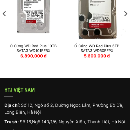
Ổ Cứng WD Red Plus 10TB
Ổ Cứng WD Red Plus 6TB
SATA3 WD101EFBX
SATA3 WD60EFPX
6,890,000
₫
5,600,000
₫
HTJ VIỆT NAM
Địa chỉ:
Số 12, Ngõ số 2, Đường Ngọc Lâm, Phường Bồ Đề,
Long Biên, Hà Nội
Trụ sở:
Số 16,Ngõ 140/1/6, Nguyễn Xiển, Thanh Liệt, Hà Nội