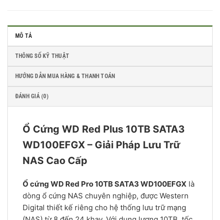
MÔ TẢ
THÔNG SỐ KỸ THUẬT
HƯỚNG DẪN MUA HÀNG & THANH TOÁN
ĐÁNH GIÁ (0)
Ổ Cứng WD Red Plus 10TB SATA3
WD100EFGX – Giải Pháp Lưu Trữ
NAS Cao Cấp
Ổ cứng WD Red Pro 10TB SATA3 WD100EFGX
là
dòng ổ cứng NAS chuyên nghiệp, được Western
Digital thiết kế riêng cho hệ thống lưu trữ mạng
(NAS) từ 8 đến 24 khay. Với dung lượng 10TB, tốc