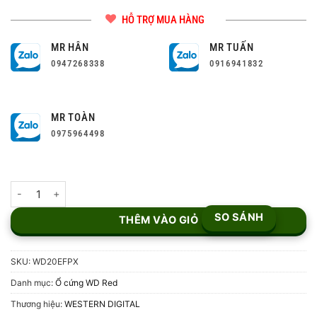
HỖ TRỢ MUA HÀNG
MR HÂN
MR TUẤN
0947268338
0916941832
MR TOÀN
0975964498
Ổ Cứng WD Red Plus 2TB SATA3 WD20EFPX số lượng
SO SÁNH
THÊM VÀO GIỎ
SKU:
WD20EFPX
Danh mục:
Ổ cứng WD Red
Thương hiệu:
WESTERN DIGITAL