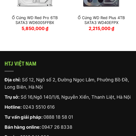
Ổ Cứng WD Red Pro 6TB
Ổ Cứng WD Red Plus 4TB
SATA3 WD6005FFBX
SATA3 WD40EFPX
5,850,000
₫
2,215,000
₫
HTJ VIỆT NAM
Địa chỉ:
Số 12, Ngõ số 2, Đường Ngọc Lâm, Phường Bồ Đề,
Long Biên, Hà Nội
Trụ sở:
Số 16,Ngõ 140/1/6, Nguyễn Xiển, Thanh Liệt, Hà Nội
Hotline:
0243 5510 616
Tư vấn giải pháp:
0888 18 58 01
Bán hàng online:
0947 26 8338